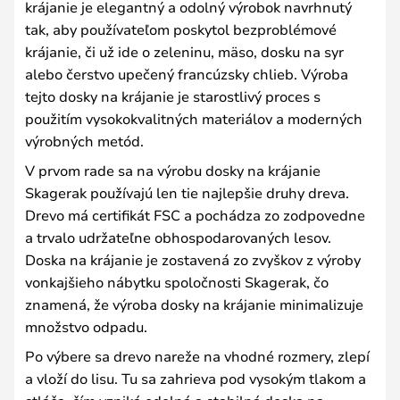
krájanie je elegantný a odolný výrobok navrhnutý
tak, aby používateľom poskytol bezproblémové
krájanie, či už ide o zeleninu, mäso, dosku na syr
alebo čerstvo upečený francúzsky chlieb. Výroba
tejto dosky na krájanie je starostlivý proces s
použitím vysokokvalitných materiálov a moderných
výrobných metód.
V prvom rade sa na výrobu dosky na krájanie
Skagerak používajú len tie najlepšie druhy dreva.
Drevo má certifikát FSC a pochádza zo zodpovedne
a trvalo udržateľne obhospodarovaných lesov.
Doska na krájanie je zostavená zo zvyškov z výroby
vonkajšieho nábytku spoločnosti Skagerak, čo
znamená, že výroba dosky na krájanie minimalizuje
množstvo odpadu.
Po výbere sa drevo nareže na vhodné rozmery, zlepí
a vloží do lisu. Tu sa zahrieva pod vysokým tlakom a