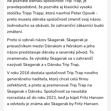
Ak poznáte dánsku spoločnosť Trip Trap, je
pravdepodobné, že poznáte aj klasickú vysokú
stoličku Tripp Trapp, ktorú navrhol Peter Opsvik -
preto musela dánska spoločnosť zmeniť svoj názov.
Jednoducho sa obávali, že zahraniční zákazníci budú
zmätení.
Preto si vybrali názov Skagerak. Skagerak je
priesečníkom medzi Dánskom a Nórskom a jeho
názov predstavuje dánsky a severský pôvod. To
znamenalo, že výrobky Skagerak sa v zahraničí
nazývali Skagerak a v Dánsku Trip Trap.
V roku 2016 dostala spoločnosť Trip Trap nového
generálneho riaditeľa, ktorý chcel celú firmu
zefektívniť, a preto aj premenoval Trip Trap na
Skagerak v Dánsku. Spoločnosť sa neustále
rozrastala až do roku 2021, keď ju kúpil Fritz Hansen
a odvtedy je známa ako Skagerak by Fritz Hansen.