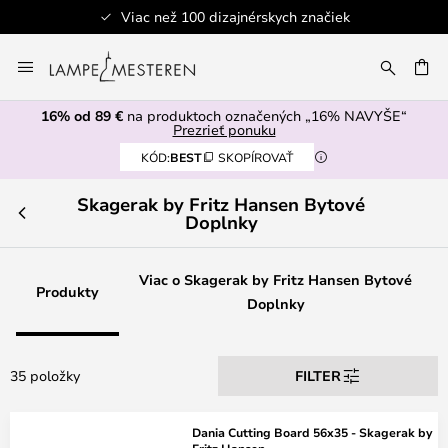
Viac než 100 dizajnérskych značiek
Skip
to
AŤ
Content
16% od 89 €
na produktoch označených „16% NAVYŠE“
Prezrieť ponuku
KÓD:
BEST
SKOPÍROVAŤ
Skagerak by Fritz Hansen Bytové
Doplnky
Viac o Skagerak by Fritz Hansen Bytové
Produkty
Doplnky
35 položky
FILTER
Dania Cutting Board 56x35 - Skagerak by