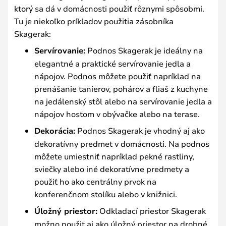
ktorý sa dá v domácnosti použiť rôznymi spôsobmi.
Tu je niekoľko príkladov použitia zásobníka
Skagerak:
Servírovanie:
Podnos Skagerak je ideálny na
elegantné a praktické servírovanie jedla a
nápojov. Podnos môžete použiť napríklad na
prenášanie tanierov, pohárov a fliaš z kuchyne
na jedálenský stôl alebo na servírovanie jedla a
nápojov hosťom v obývačke alebo na terase.
Dekorácia:
Podnos Skagerak je vhodný aj ako
dekoratívny predmet v domácnosti. Na podnos
môžete umiestniť napríklad pekné rastliny,
sviečky alebo iné dekoratívne predmety a
použiť ho ako centrálny prvok na
konferenčnom stolíku alebo v knižnici.
Úložný priestor:
Odkladací priestor Skagerak
možno použiť aj ako úložný priestor na drobné