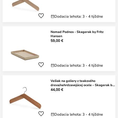
Dodacia lehota: 3 - 4 týždne
Nomad Podnos - Skagerak by Fritz
Hansen
59,00 €
Dodacia lehota: 3 - 4 týždne
Vešiak na goliery z teakového
dreva/nehrdzavejúcej ocele – Skagerak by
FRITZ
44,00 €
Dodacia lehota: 3 - 4 týždne