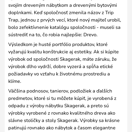
svojím dreveným nábytkom a drevenými bytovými
doplnkami. Keď spoločnosť zmenila názov z Trip
Trap, jednou z prvých vecí, ktoré nový majiteľ urobil,
bolo zefektívnenie katalógu spoločnosti - museli sa
sústrediť na to, čo robia najlepšie: Drevo.
Výsledkom je husté portfólio produktov, ktoré
vyžarujú kvalitu konštrukcie aj estetiky. Ak si kúpite
výrobok od spoločnosti Skagerak, máte záruku, že
výrobok dlho vydrží, dobre vyzerá a spĺňa etické
požiadavky vo vzťahu k životnému prostrediu a
klíme.
Väčšina podnosov, tanierov, podložiek a ďalších
predmetov, ktoré si tu môžete kúpiť, je vyrobená z
odpadu z výroby nábytku Skagerak, a preto sú
výrobky vyrobené z rovnako kvalitného dreva ako
slávne stoličky a stoly Skagerak. Výrobky sa krásne
patinujú rovnako ako nábytok a časom elegantne