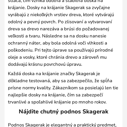
stláča, čím vzniká odolná a stabilná doska na
krájanie. Dosky na krájanie Skagerak sa zvyčajne
vyrábajú z niekoľkých vrstiev dreva, ktoré vytvárajú
odolný a pevný povrch. Po zlisovaní a vytvarovaní
dreva sa drevo narezáva a brúsi do požadovanej
veľkosti a tvaru. Následne sa na dosku nanesie
ochranný náter, aby bola odolná voči vlhkosti a
poškodeniu. Pri tejto úprave sa používajú prírodné
oleje a vosky, ktoré chránia drevo a zároveň mu
dodávajú krásnu povrchovú úpravu.
Každá doska na krájanie značky Skagerak je
dôkladne testovaná, aby sa zabezpečilo, že spĺňa
prísne normy kvality. Zákazníkom sa posielajú len tie
najlepšie dosky na krájanie, čím sa zabezpečí
trvanlivé a spoľahlivé krájanie po mnoho rokov.
Nájdite chutný podnos Skagerak
Podnos Skagerak je elegantný a praktický predmet,