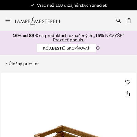
Viac než 100 dizajnérskych značiek
Skip
to
AŤ
Content
16% od 89 €
na produktoch označených „16% NAVYŠE“
Prezrieť ponuku
KÓD:
BEST
SKOPÍROVAŤ
Úložný priestor
Preskočiť
na
koniec
galérie
obrázkov