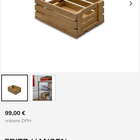
Preskočiť
99,00 €
na
vrátane DPH
začiatok
galérie
obrázkov