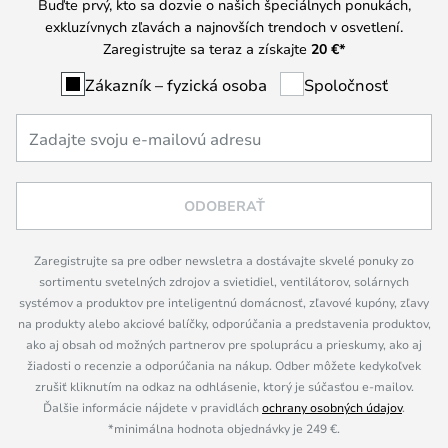
Buďte prvý, kto sa dozvie o našich špeciálnych ponukách,
exkluzívnych zľavách a najnovších trendoch v osvetlení.
Zaregistrujte sa teraz a získajte
20 €
*
Zákazník – fyzická osoba
Spoločnosť
ODOBERAŤ
Zaregistrujte sa pre odber newsletra a dostávajte skvelé ponuky zo
sortimentu svetelných zdrojov a svietidiel, ventilátorov, solárnych
systémov a produktov pre inteligentnú domácnosť, zľavové kupóny, zľavy
na produkty alebo akciové balíčky, odporúčania a predstavenia produktov,
ako aj obsah od možných partnerov pre spoluprácu a prieskumy, ako aj
žiadosti o recenzie a odporúčania na nákup. Odber môžete kedykoľvek
zrušiť kliknutím na odkaz na odhlásenie, ktorý je súčasťou e-mailov.
Ďalšie informácie nájdete v pravidlách
ochrany osobných údajov
.
*minimálna hodnota objednávky je 249 €.