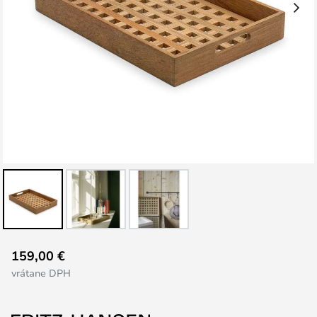
Preskočiť
159,00 €
na
vrátane DPH
začiatok
galérie
obrázkov