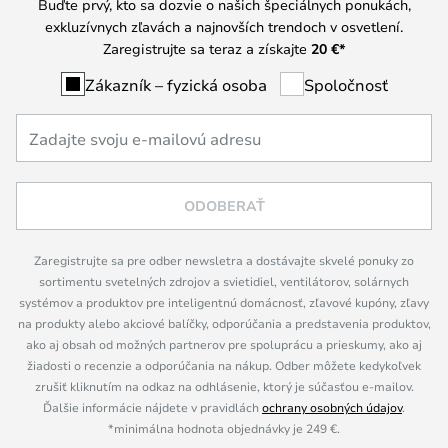
Buďte prvý, kto sa dozvie o našich špeciálnych ponukách,
exkluzívnych zľavách a najnovších trendoch v osvetlení.
Zaregistrujte sa teraz a získajte
20 €
*
Zákazník – fyzická osoba
Spoločnosť
ODOBERAŤ
Zaregistrujte sa pre odber newsletra a dostávajte skvelé ponuky zo
sortimentu svetelných zdrojov a svietidiel, ventilátorov, solárnych
systémov a produktov pre inteligentnú domácnosť, zľavové kupóny, zľavy
na produkty alebo akciové balíčky, odporúčania a predstavenia produktov,
ako aj obsah od možných partnerov pre spoluprácu a prieskumy, ako aj
žiadosti o recenzie a odporúčania na nákup. Odber môžete kedykoľvek
zrušiť kliknutím na odkaz na odhlásenie, ktorý je súčasťou e-mailov.
Ďalšie informácie nájdete v pravidlách
ochrany osobných údajov
.
*minimálna hodnota objednávky je 249 €.