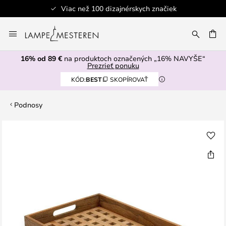
Viac než 100 dizajnérskych značiek
Skip
to
AŤ
Content
16% od 89 €
na produktoch označených „16% NAVYŠE“
Prezrieť ponuku
KÓD:
BEST
SKOPÍROVAŤ
Podnosy
Preskočiť
na
koniec
galérie
obrázkov