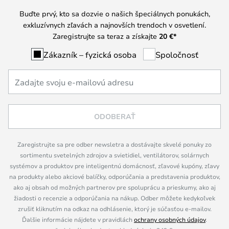
Buďte prvý, kto sa dozvie o našich špeciálnych ponukách,
exkluzívnych zľavách a najnovších trendoch v osvetlení.
Zaregistrujte sa teraz a získajte
20 €
*
Zákazník – fyzická osoba
Spoločnosť
ODOBERAŤ
Zaregistrujte sa pre odber newsletra a dostávajte skvelé ponuky zo
sortimentu svetelných zdrojov a svietidiel, ventilátorov, solárnych
systémov a produktov pre inteligentnú domácnosť, zľavové kupóny, zľavy
na produkty alebo akciové balíčky, odporúčania a predstavenia produktov,
ako aj obsah od možných partnerov pre spoluprácu a prieskumy, ako aj
žiadosti o recenzie a odporúčania na nákup. Odber môžete kedykoľvek
zrušiť kliknutím na odkaz na odhlásenie, ktorý je súčasťou e-mailov.
Ďalšie informácie nájdete v pravidlách
ochrany osobných údajov
.