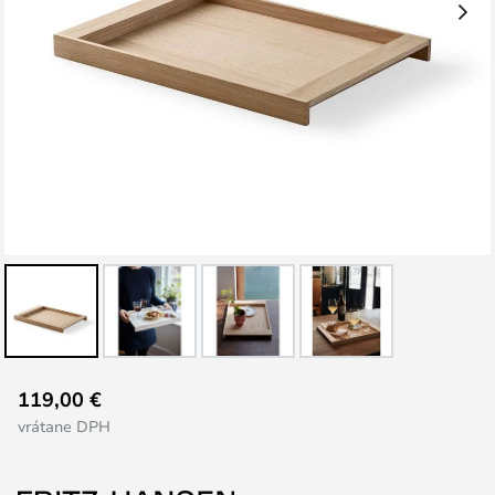
Preskočiť
119,00 €
na
vrátane DPH
začiatok
galérie
obrázkov