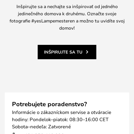
Inšpirujte sa a nechajte sa inšpirovať od jedného
jedinečného domova k druhému. Označte svoje
fotografie #yesLampemesteren a možno tu uvidíte svoj
domov!
INŠPIRUJTE SA TU
Potrebujete poradenstvo?
Informácie o zákazníckom servise a otváracie
hodiny: Pondelok–piatok: 08:30–16:00 CET
Sobota–nedeľa: Zatvorené