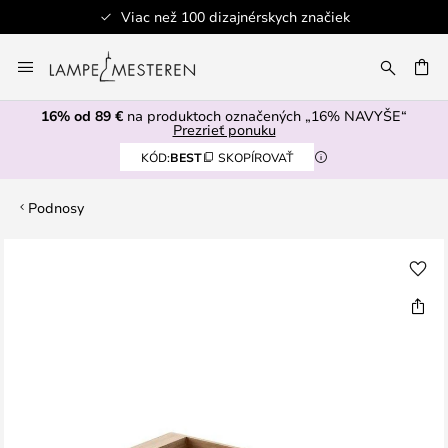
Viac než 100 dizajnérskych značiek
Skip
to
AŤ
Content
16% od 89 €
na produktoch označených „16% NAVYŠE“
Prezrieť ponuku
KÓD:
BEST
SKOPÍROVAŤ
Podnosy
Preskočiť
na
koniec
galérie
obrázkov