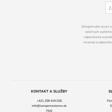
Zaregistrujte sa pre o
solárnych systémov
odporúčania a preds
recenzie a odporúčan
KONTAKT A SLUŽBY
S
+421 258 419 026
Pon
info@lampemesteren.sk
S
FAQ