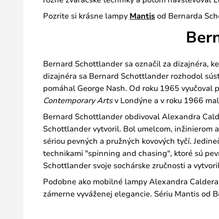
Pozrite si krásne lampy
Mantis
od Bernarda Scho
Bern
Bernard Schottlander sa označil za dizajnéra, ke
dizajnéra sa Bernard Schottlander rozhodol súst
pomáhal George Nash. Od roku 1965 vyučoval 
Contemporary Arts
v Londýne a v roku 1966 mal 
Bernard Schottlander obdivoval Alexandra Calder
Schottlander vytvoril. Bol umelcom, inžinierom
sériou pevných a pružných kovových tyčí. Jedineč
technikami "spinning and chasing", ktoré sú pe
Schottlander svoje sochárske zručnosti a vytvoril
Podobne ako mobilné lampy Alexandra Caldera, a
zámerne vyváženej elegancie. Sériu Mantis od B