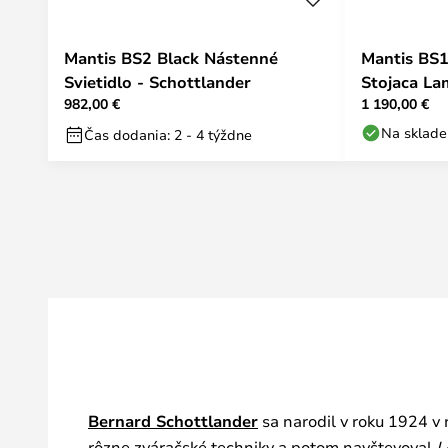
Mantis BS2 Black Nástenné
Mantis BS1
Svietidlo - Schottlander
Stojaca La
982,00 €
1 190,00 €
Na sklade
Čas dodania: 2 - 4 týždne
Bernard Schottlander
sa narodil v roku 1924 v 
rôzne zváračské techniky a potom navštevoval
L