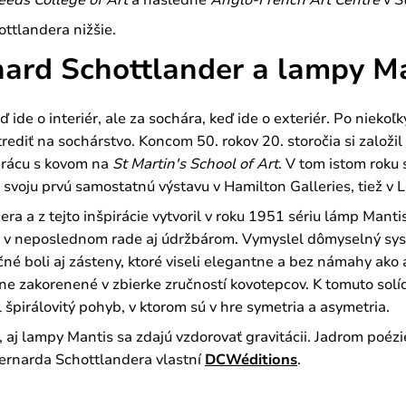
ttlandera nižšie.
ard Schottlander a lampy M
ď ide o interiér, ale za sochára, keď ide o exteriér. Po nie
rediť na sochárstvo. Koncom 50. rokov 20. storočia si založ
prácu s kovom na
St Martin's School of Art
. V tom istom roku 
svoju prvú samostatnú výstavu v Hamilton Galleries, tiež v 
a a z tejto inšpirácie vytvoril v roku 1951 sériu lámp Manti
 a v neposlednom rade aj údržbárom. Vymyslel dômyselný sys
né boli aj zásteny, ktoré viseli elegantne a bez námahy ako a
vne zakorenené v zbierke zručností kovotepcov. K tomuto s
 špirálovitý pohyb, v ktorom sú v hre symetria a asymetria.
j lampy Mantis sa zdajú vzdorovať gravitácii. Jadrom poézi
ernarda Schottlandera vlastní
DCWéditions
.