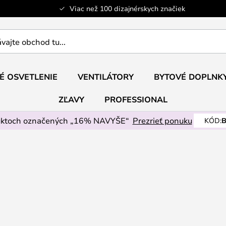
Viac než 100 dizajnérskych značiek
ajte
É OSVETLENIE
VENTILÁTORY
BYTOVÉ DOPLNK
ZĽAVY
PROFESSIONAL
uktoch označených „16% NAVYŠE“
Prezrieť ponuku
KÓD:
B