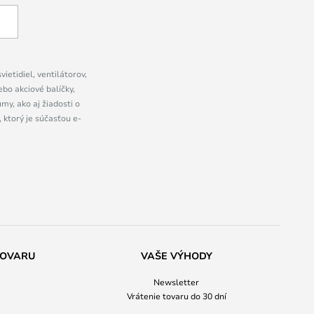
ietidiel, ventilátorov,
bo akciové balíčky,
y, ako aj žiadosti o
 ktorý je súčasťou e-
TOVARU
VAŠE VÝHODY
Newsletter
Vrátenie tovaru do 30 dní