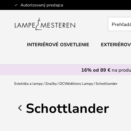
Skip
Autorizovaný predajca
to
Content
Prehľadáv
obchod
tu...
INTERIÉROVÉ OSVETLENIE
EXTERIÉROV
16% od 89 €
na prod
Svietidla a lampy
Značky
DCWéditions Lampy
Schottlander
Schottlander