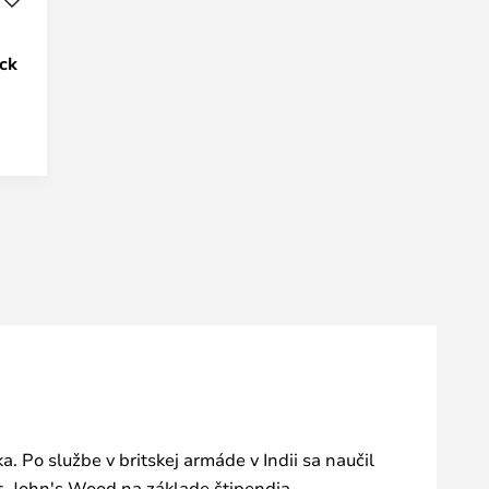
ck
 Po službe v britskej armáde v Indii sa naučil
t. John's Wood na základe štipendia.