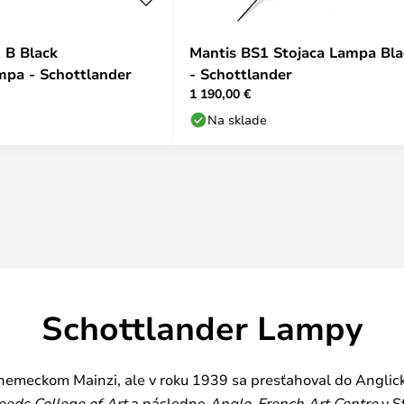
 B Black
Mantis BS1 Stojaca Lampa Bla
mpa - Schottlander
- Schottlander
1 190,00 €
Na sklade
Schottlander Lampy
nemeckom Mainzi, ale v roku 1939 sa presťahoval do Anglicka.
eeds College of Art
a následne
Anglo-French Art Centre
v S