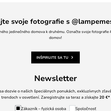
ajte svoje fotografie s @lampeme
jedného jedinečného domova k druhému. Označte svoje fotografi
domov!
INŠPIRUJTE SA TU
Newsletter
 sa dozvie o našich špeciálnych ponukách, exkluzívnych zľav
trendoch v osvetlení. Zaregistrujte sa teraz a získajte
20 €
*
Zákazník – fyzická osoba
Spoločnosť