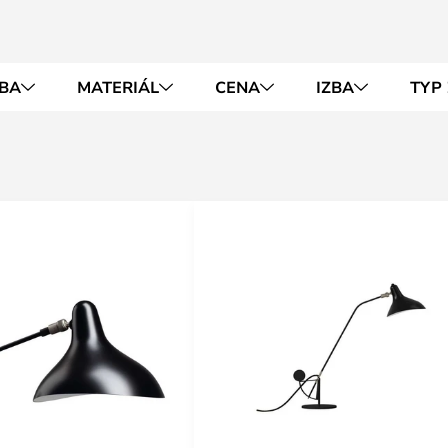
BA
MATERIÁL
CENA
IZBA
TYP