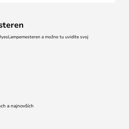
steren
e #yesLampemesteren a možno tu uvidíte svoj
ách a najnovších