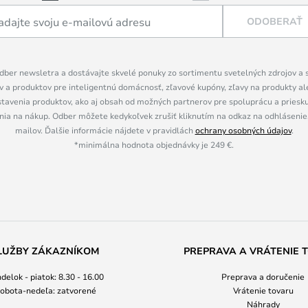
ODOBERAŤ
dber newsletra a dostávajte skvelé ponuky zo sortimentu svetelných zdrojov a sv
 a produktov pre inteligentnú domácnosť, zľavové kupóny, zľavy na produkty ale
tavenia produktov, ako aj obsah od možných partnerov pre spoluprácu a prieskum
ia na nákup. Odber môžete kedykoľvek zrušiť kliknutím na odkaz na odhlásenie,
mailov. Ďalšie informácie nájdete v pravidlách
ochrany osobných údajov
.
*minimálna hodnota objednávky je 249 €.
LUŽBY ZÁKAZNÍKOM
PREPRAVA A VRÁTENIE 
delok - piatok: 8.30 - 16.00
Preprava a doručenie
obota-nedeľa: zatvorené
Vrátenie tovaru
Náhrady