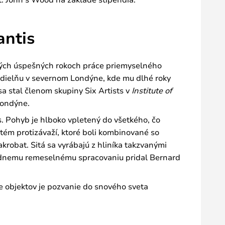
antis
koľkých úspešných rokoch práce priemyselného
il dielňu v severnom Londýne, kde mu dlhé roky
sa stal členom skupiny Six Artists v
Institute of
Londýne.
s. Pohyb je hlboko vpletený do všetkého, čo
tém protizávaží, ktoré boli kombinované so
krobat. Sitá sa vyrábajú z hliníka takzvanými
olídnemu remeselnému spracovaniu pridal Bernard
e objektov je pozvanie do snového sveta