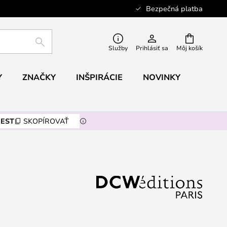
Bezpečná platba
HĽADAŤ
Služby
Prihlásiť sa
Môj košík
Y
ZNAČKY
INŠPIRÁCIE
NOVINKY
EST
SKOPÍROVAŤ