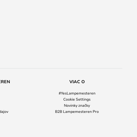
EREN
VIAC O
#YesLampemesteren
Cookie Settings
Novinky značky
dajov
B2B Lampemesteren Pro