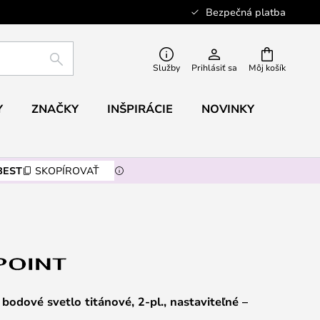
Bezpečná platba
HĽADAŤ
Služby
Prihlásiť sa
Môj košík
Y
ZNAČKY
INŠPIRÁCIE
NOVINKY
BEST
SKOPÍROVAŤ
bodové svetlo titánové, 2-pl., nastaviteľné –