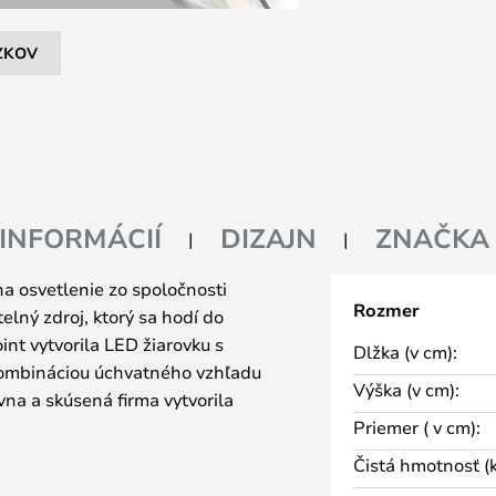
ZKOV
 INFORMÁCIÍ
DIZAJN
ZNAČKA
a osvetlenie zo spoločnosti
Rozmer
elný zdroj, ktorý sa hodí do
int vytvorila LED žiarovku s
Dlžka (v cm):
ombináciou úchvatného vzhľadu
Výška (v cm):
ívna a skúsená firma vytvorila
Priemer ( v cm):
ampu, ktoré zaisťuje širšie a
Čistá hmotnosť (k
vyrobené z hliníka frézovaného na