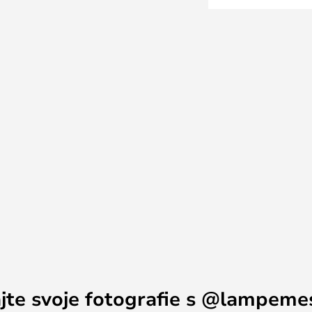
a krásnu lampu s dlhou
ntage ocenená prestížnou cenou
ícii v dvoch veľkostiach a troch
ajte svoje fotografie s @lampeme