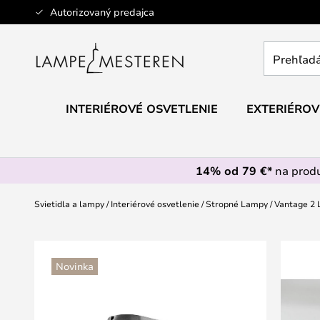
Skip
Autorizovaný predajca
to
Content
Prehľadáv
obchod
tu...
INTERIÉROVÉ OSVETLENIE
EXTERIÉROV
14% od 79 €*
na prod
Svietidla a lampy
Interiérové osvetlenie
Stropné Lampy
Vantage 2 L
Preskočiť
na
Novinka
koniec
galérie