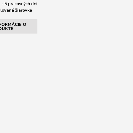
 - 5 pracovných dní
alovaná žiarovka
NFORMÁCIE O
DUKTE