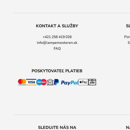
KONTAKT A SLUŽBY
S
+421 258 419 026
Pon
info@lampemesteren.sk
S
FAQ
POSKYTOVATEĽ PLATIEB
SLEDUJTE NÁS NA
N