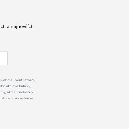
ách a najnovších
ietidiel, ventilátorov,
bo akciové balíčky,
y, ako aj žiadosti o
 ktorý je súčasťou e-