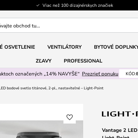
Viac než 100 dizajnérskych značiek
ajte
É OSVETLENIE
VENTILÁTORY
BYTOVÉ DOPLNK
ZĽAVY
PROFESSIONAL
uktoch označených „14% NAVYŠE“
Prezrieť ponuku
KÓD:
ED bodové svetlo titánové, 2-pl., nastaviteľné – Light-Point
Vantage 2 LED 
Light-Point