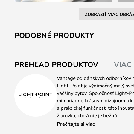
ZOBRAZIŤ VIAC OBRÁ
Preskočiť
na
PODOBNÉ PRODUKTY
začiatok
galérie
obrázkov
PREHĽAD PRODUKTOV
VIAC
Vantage od dánskych odborníkov n
Light-Point je výnimočný malý svet
väčšiny bytov. Spoločnosť Light-Po
mimoriadne krásnym dizajnom a k
a praktickej funkčnosti táto inovat
žiarovku, ktorá nie je bežná.
Lampa využíva optické tienidlo na l
Prečítajte si viac
mäkšie rozloženie svetla. Telo je 