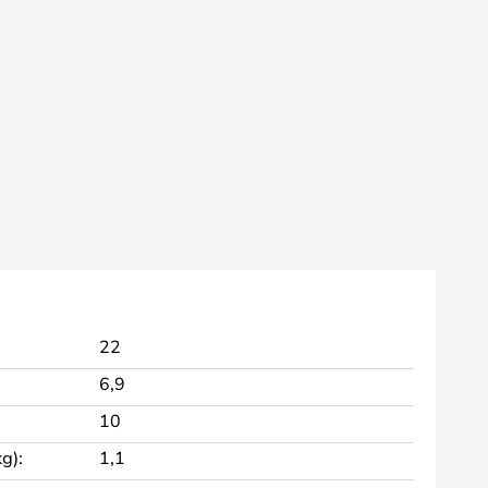
22
6,9
10
g):
1,1