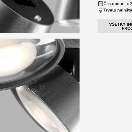
Čas dodania: 2
Trvalo nainšt
VŠETKY I
PRO