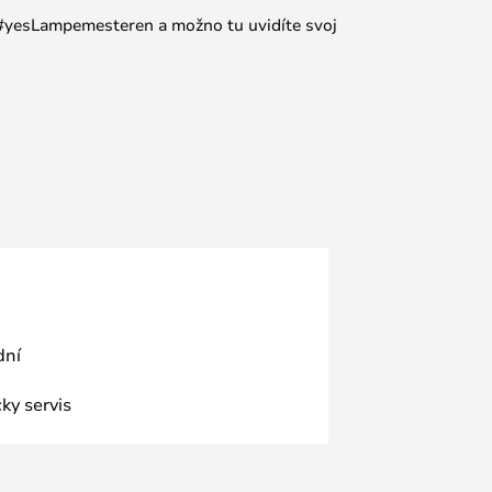
e #yesLampemesteren a možno tu uvidíte svoj
dní
ky servis