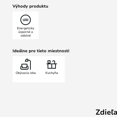
CNC stroji, čo zaručuje estetickú 
Výhody produktu
životnosťou. V roku 2020 bola Va
Red Dot Award. Kolekcia je k dispoz
farebných odtieňoch.
Energeticky
úsporné a
odolné
Ideálne pre tieto miestnosti
Obývacia izba
Kuchyňa
Zdieľ