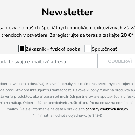
Newsletter
 sa dozvie o našich špeciálnych ponukách, exkluzívnych zľav
trendoch v osvetlení. Zaregistrujte sa teraz a získajte
20 €
*
Zákazník – fyzická osoba
Spoločnosť
ODOBERAŤ
dber newsletra a dostávajte skvelé ponuky zo sortimentu svetelných zdrojov a sv
 a produktov pre inteligentnú domácnosť, zľavové kupóny, zľavy na produkty ale
tavenia produktov, ako aj obsah od možných partnerov pre spoluprácu a prieskum
ia na nákup. Odber môžete kedykoľvek zrušiť kliknutím na odkaz na odhlásenie,
mailov. Ďalšie informácie nájdete v pravidlách
ochrany osobných údajov
.
*minimálna hodnota objednávky je 249 €.