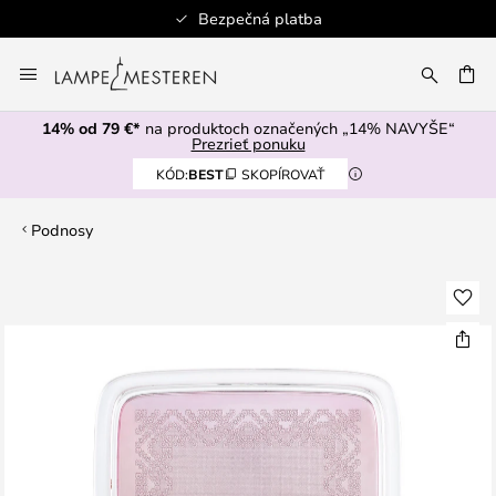
Bezpečná platba
Skip
to
AŤ
Content
14% od 79 €*
na produktoch označených „14% NAVYŠE“
Prezrieť ponuku
KÓD:
BEST
SKOPÍROVAŤ
Podnosy
Preskočiť
na
koniec
galérie
obrázkov