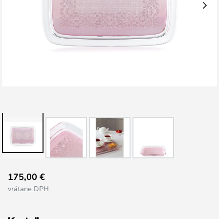
Preskočiť
175,00 €
na
vrátane DPH
začiatok
galérie
obrázkov