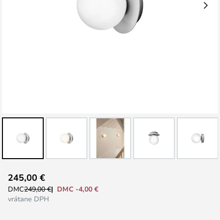
Preskočiť
245,00 €
na
DMC -4,00 €
DMC
249,00 €
začiatok
vrátane DPH
galérie
obrázkov