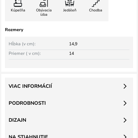
Kúpeľňa
Obývacia
Jedáleň
Chodba
izba
Rozmery
Hĺbka (v cm):
14,9
Priemer ( v cm):
14
VIAC INFORMÁCIÍ
PODROBNOSTI
DIZAJN
NA STIAHNUTIE