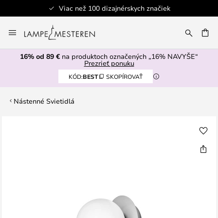
Viac než 100 dizajnérskych značiek
Skip
to
AŤ
Content
16% od 89 €
na produktoch označených „16% NAVYŠE“
Prezrieť ponuku
KÓD:
BEST
SKOPÍROVAŤ
Nástenné Svietidlá
Preskočiť
na
koniec
galérie
obrázkov