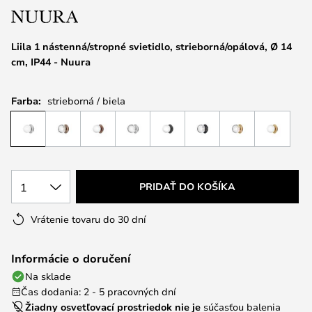
Liila 1 nástenná/stropné svietidlo, strieborná/opálová, Ø 14
cm, IP44 - Nuura
Farba:
strieborná / biela
1
PRIDAŤ DO KOŠÍKA
Vrátenie tovaru do 30 dní
Informácie o doručení
Na sklade
Čas dodania: 2 - 5 pracovných dní
Žiadny osvetľovací prostriedok nie je
súčasťou balenia