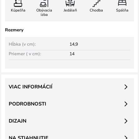
Kúpeľňa
Obývacia
Jedáleň
Chodba
Spálňa
izba
Rozmery
Hĺbka (v cm):
14,9
Priemer ( v cm):
14
VIAC INFORMÁCIÍ
PODROBNOSTI
DIZAJN
NA STIAHNUTIE