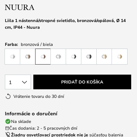
Liila 1 nástenná/stropné svietidlo, bronzová/opálová, Ø 14
cm, IP44 - Nuura
Farba:
bronzová / biela
1
PRIDAŤ DO KOŠÍKA
Vrátenie tovaru do 30 dní
Informácie o doručení
Na sklade
Čas dodania: 2 - 5 pracovných dní
Žiadny osvetľovací prostriedok nie je
súčasťou balenia