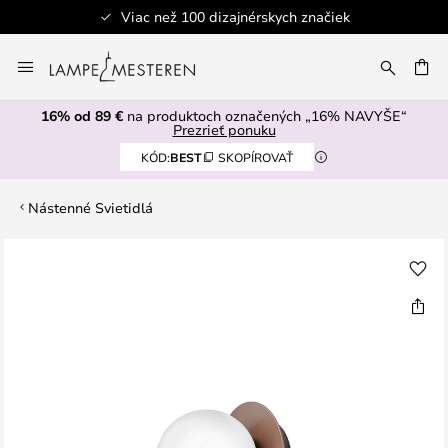
Viac než 100 dizajnérskych značiek
Skip
to
AŤ
Content
16% od 89 €
na produktoch označených „16% NAVYŠE“
Prezrieť ponuku
KÓD:
BEST
SKOPÍROVAŤ
Nástenné Svietidlá
Preskočiť
na
koniec
galérie
obrázkov