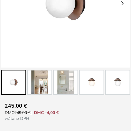
Preskočiť
245,00 €
na
DMC -4,00 €
DMC
249,00 €
začiatok
vrátane DPH
galérie
obrázkov