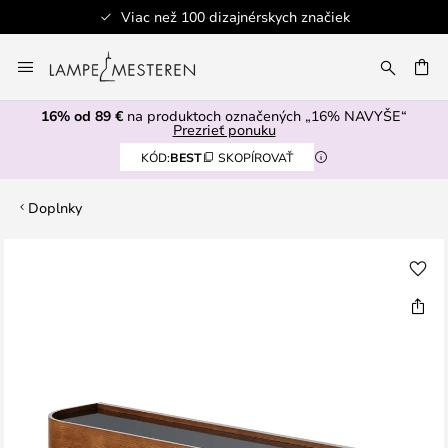
Viac než 100 dizajnérskych značiek
Skip
to
AŤ
Content
16% od 89 €
na produktoch označených „16% NAVYŠE“
Prezrieť ponuku
KÓD:
BEST
SKOPÍROVAŤ
Doplnky
Preskočiť
na
koniec
galérie
obrázkov