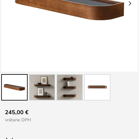
Preskočiť
245,00 €
na
vrátane DPH
začiatok
galérie
obrázkov