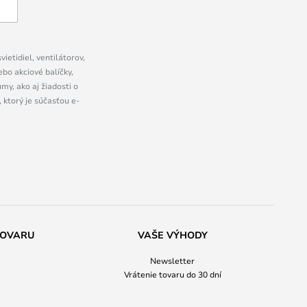
ietidiel, ventilátorov,
bo akciové balíčky,
y, ako aj žiadosti o
 ktorý je súčasťou e-
TOVARU
VAŠE VÝHODY
Newsletter
Vrátenie tovaru do 30 dní