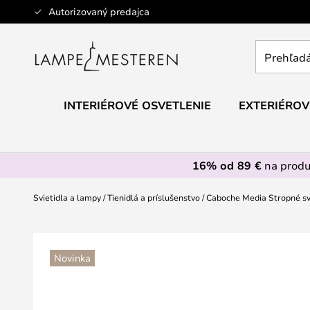
Skip
Autorizovaný predajca
to
Content
Prehľadáv
obchod
tu...
INTERIÉROVÉ OSVETLENIE
EXTERIÉROV
16% od 89 €
na prod
Svietidla a lampy
Tienidlá a príslušenstvo
Caboche Media Stropné svie
Preskočiť
na
Novinka
koniec
galérie