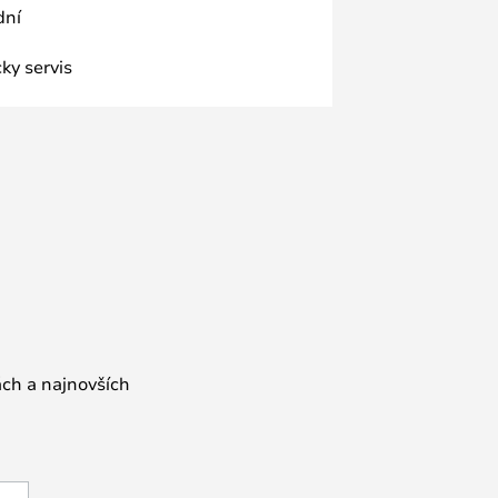
dní
ky servis
ách a najnovších