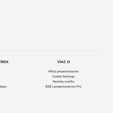
EREN
VIAC O
#YesLampemesteren
Cookie Settings
Novinky značky
dajov
B2B Lampemesteren Pro