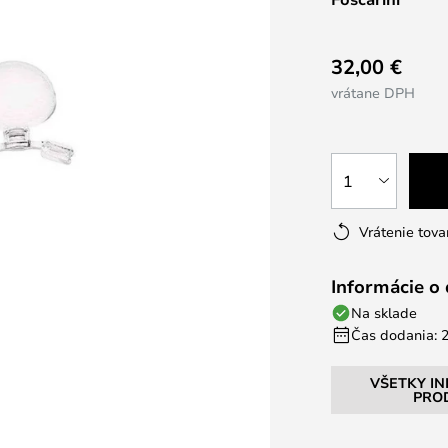
32,00 €
vrátane DPH
1
Vrátenie tova
Informácie o
Na sklade
Čas dodania: 2
VŠETKY I
PRO