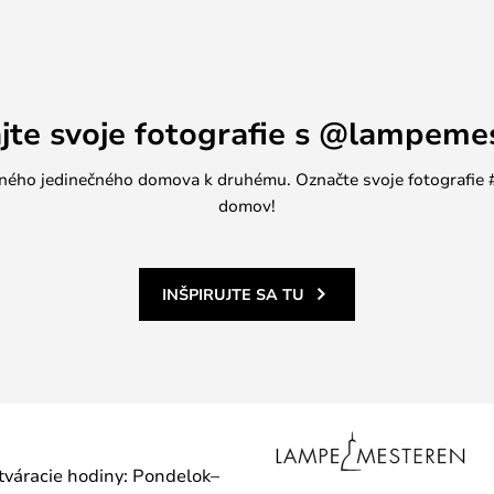
ná pre stropné svietidlá Caboche
verziou Caboche Plus.
ajte svoje fotografie s @lampeme
jedného jedinečného domova k druhému. Označte svoje fotografi
domov!
INŠPIRUJTE SA TU
otváracie hodiny: Pondelok–