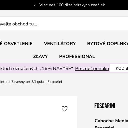
Viac než 100 dizajnérskych značiek
ajte
É OSVETLENIE
VENTILÁTORY
BYTOVÉ DOPLNK
ZĽAVY
PROFESSIONAL
uktoch označených „16% NAVYŠE“
Prezrieť ponuku
KÓD:
B
tidlo Zavesný set 3/4 guľa - Foscarini
Caboche Media 
Foscarini