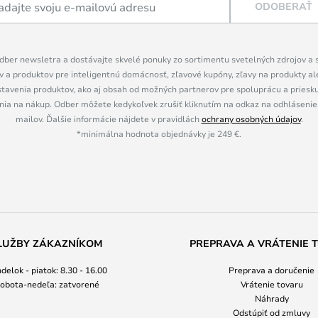
ODOBERAŤ
dber newsletra a dostávajte skvelé ponuky zo sortimentu svetelných zdrojov a sv
 a produktov pre inteligentnú domácnosť, zľavové kupóny, zľavy na produkty ale
tavenia produktov, ako aj obsah od možných partnerov pre spoluprácu a prieskum
ia na nákup. Odber môžete kedykoľvek zrušiť kliknutím na odkaz na odhlásenie,
mailov. Ďalšie informácie nájdete v pravidlách
ochrany osobných údajov
.
*minimálna hodnota objednávky je 249 €.
LUŽBY ZÁKAZNÍKOM
PREPRAVA A VRÁTENIE 
delok - piatok: 8.30 - 16.00
Preprava a doručenie
obota-nedeľa: zatvorené
Vrátenie tovaru
Náhrady
Odstúpiť od zmluvy