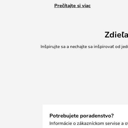
Caboche, pričom táto sada je urče
Prečítajte si viac
Media.
Sada nie je kompatibilná s novou 
Zdieľ
Inšpirujte sa a nechajte sa inšpirovať od 
Potrebujete poradenstvo?
Informácie o zákazníckom servise a 