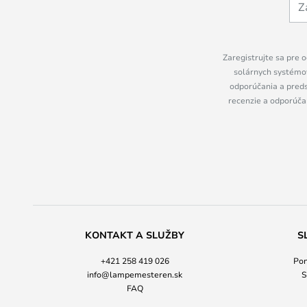
Zaregistrujte sa pre o
solárnych systémov
odporúčania a preds
recenzie a odporúčan
KONTAKT A SLUŽBY
S
+421 258 419 026
Pon
info@lampemesteren.sk
S
FAQ