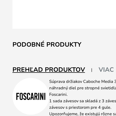
Preskočiť
na
PODOBNÉ PRODUKTY
začiatok
galérie
obrázkov
PREHĽAD PRODUKTOV
VIAC
Súprava držiakov Caboche Media 3
náhradný diel pre stropné svietidl
Foscarini.
1 sada závesov sa skladá z 3 záves
závesov s priestorom pre 4 gule.
Upozorňujeme, že existujú rôzne 