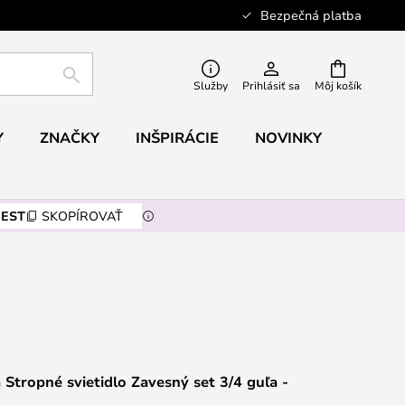
Bezpečná platba
HĽADAŤ
Služby
Prihlásiť sa
Môj košík
Y
ZNAČKY
INŠPIRÁCIE
NOVINKY
EST
SKOPÍROVAŤ
Stropné svietidlo Zavesný set 3/4 guľa -