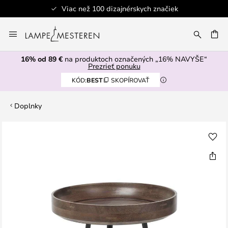
Viac než 100 dizajnérskych značiek
Skip
to
AŤ
Content
16% od 89 €
na produktoch označených „16% NAVYŠE“
Prezrieť ponuku
KÓD:
BEST
SKOPÍROVAŤ
Doplnky
Preskočiť
na
koniec
galérie
obrázkov