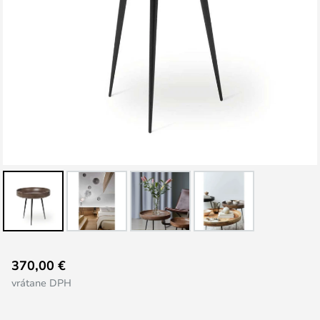
Preskočiť
370,00 €
na
vrátane DPH
začiatok
galérie