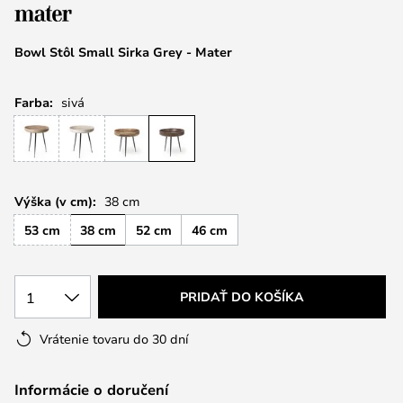
obrázkov
Bowl Stôl Small Sirka Grey - Mater
Farba:
sivá
Výška (v cm):
38 cm
53 cm
38 cm
52 cm
46 cm
1
PRIDAŤ DO KOŠÍKA
Vrátenie tovaru do 30 dní
Informácie o doručení