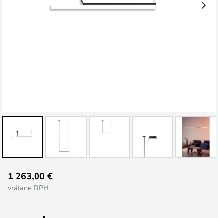
Preskočiť
1 263,00 €
na
vrátane DPH
začiatok
galérie
obrázkov