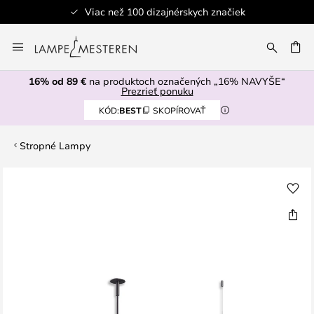
Viac než 100 dizajnérskych značiek
Skip
to
AŤ
Content
16% od 89 €
na produktoch označených „16% NAVYŠE“
Prezrieť ponuku
KÓD:
BEST
SKOPÍROVAŤ
Stropné Lampy
Preskočiť
na
koniec
galérie
obrázkov