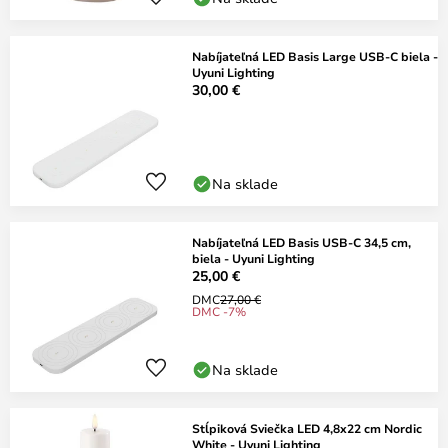
Nabíjateľná LED Basis Large USB-C biela -
Uyuni Lighting
30,00 €
Na sklade
Nabíjateľná LED Basis USB-C 34,5 cm,
biela - Uyuni Lighting
25,00 €
DMC
27,00 €
DMC -7%
Na sklade
Stĺpiková Sviečka LED 4,8x22 cm Nordic
White - Uyuni Lighting