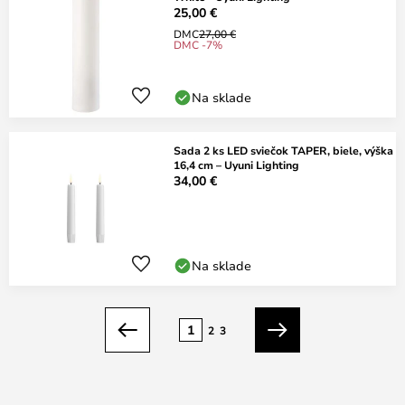
25,00 €
DMC
27,00 €
DMC -7%
Na sklade
Sada 2 ks LED sviečok TAPER, biele, výška
16,4 cm – Uyuni Lighting
34,00 €
Na sklade
Strana
1
2
3
Predchádzajúci
Ďalší