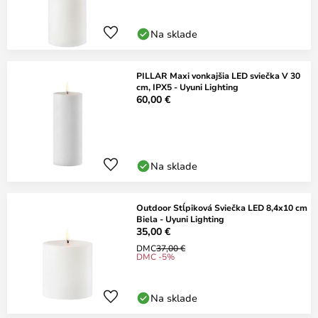
Na sklade
PILLAR Maxi vonkajšia LED sviečka V 30
cm, IPX5 - Uyuni Lighting
60,00 €
Na sklade
Outdoor Stĺpiková Sviečka LED 8,4x10 cm
Biela - Uyuni Lighting
35,00 €
DMC
37,00 €
DMC -5%
Na sklade