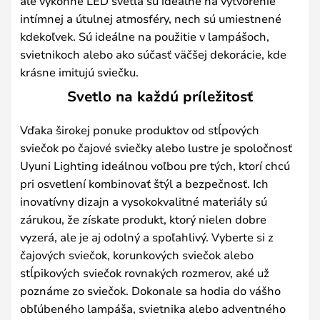
ale výkonné LED svetlá sú ideálne na vytvorenie
intímnej a útulnej atmosféry, nech sú umiestnené
kdekoľvek. Sú ideálne na použitie v lampášoch,
svietnikoch alebo ako súčasť väčšej dekorácie, kde
krásne imitujú sviečku.
Svetlo na každú príležitosť
Vďaka širokej ponuke produktov od stĺpových
sviečok po čajové sviečky alebo lustre je spoločnosť
Uyuni Lighting ideálnou voľbou pre tých, ktorí chcú
pri osvetlení kombinovať štýl a bezpečnosť. Ich
inovatívny dizajn a vysokokvalitné materiály sú
zárukou, že získate produkt, ktorý nielen dobre
vyzerá, ale je aj odolný a spoľahlivý. Vyberte si z
čajových sviečok, korunkových sviečok alebo
stĺpikových sviečok rovnakých rozmerov, aké už
poznáme zo sviečok. Dokonale sa hodia do vášho
obľúbeného lampáša, svietnika alebo adventného