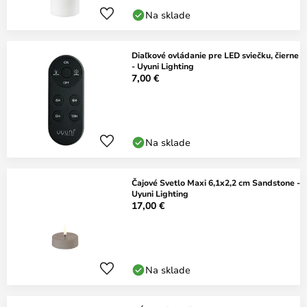
Na sklade
Diaľkové ovládanie pre LED sviečku, čierne
- Uyuni Lighting
7,00 €
Na sklade
Čajové Svetlo Maxi 6,1x2,2 cm Sandstone -
Uyuni Lighting
17,00 €
Na sklade