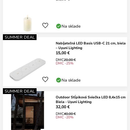
Na sklade
SUMMER DEAL
Nabíjateľná LED Basis USB-C 21 cm, biela
– Uyuni Lighting
15,00 €
DMC
20,00 €
DMC -25%
Na sklade
SUMMER DEAL
Outdoor Stĺpiková Sviečka LED 8,4x15 cm
Biela - Uyuni Lighting
32,00 €
DMC
40,00 €
DMC -20%