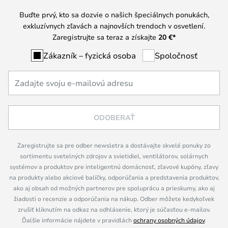
Buďte prvý, kto sa dozvie o našich špeciálnych ponukách,
exkluzívnych zľavách a najnovších trendoch v osvetlení.
Zaregistrujte sa teraz a získajte
20 €
*
Zákazník – fyzická osoba
Spoločnosť
ODOBERAŤ
Zaregistrujte sa pre odber newsletra a dostávajte skvelé ponuky zo
sortimentu svetelných zdrojov a svietidiel, ventilátorov, solárnych
systémov a produktov pre inteligentnú domácnosť, zľavové kupóny, zľavy
na produkty alebo akciové balíčky, odporúčania a predstavenia produktov,
ako aj obsah od možných partnerov pre spoluprácu a prieskumy, ako aj
žiadosti o recenzie a odporúčania na nákup. Odber môžete kedykoľvek
zrušiť kliknutím na odkaz na odhlásenie, ktorý je súčasťou e-mailov.
Ďalšie informácie nájdete v pravidlách
ochrany osobných údajov
.