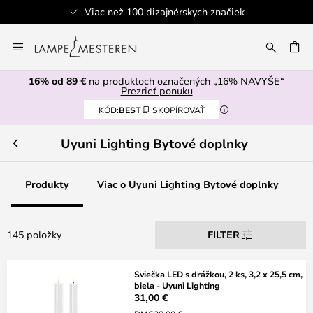
dizajnérskych značiek
Bezpečná
Skip
to
AŤ
Content
16% od 89 €
na produktoch označených „16% NAVYŠE“
Prezrieť ponuku
KÓD:
BEST
SKOPÍROVAŤ
Uyuni Lighting Bytové doplnky
Produkty
Viac o Uyuni Lighting Bytové doplnky
145 položky
FILTER
Sviečka LED s drážkou, 2 ks, 3,2 x 25,5 cm,
biela - Uyuni Lighting
31,00 €