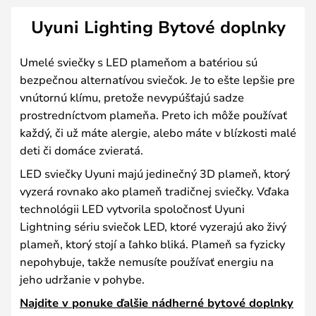
Uyuni Lighting Bytové doplnky
Umelé sviečky s LED plameňom a batériou sú
bezpečnou alternatívou sviečok. Je to ešte lepšie pre
vnútornú klímu, pretože nevypúšťajú sadze
prostredníctvom plameňa. Preto ich môže používať
každý, či už máte alergie, alebo máte v blízkosti malé
deti či domáce zvieratá.
LED sviečky Uyuni majú jedinečný 3D plameň, ktorý
vyzerá rovnako ako plameň tradičnej sviečky. Vďaka
technológii LED vytvorila spoločnosť Uyuni
Lightning sériu sviečok LED, ktoré vyzerajú ako živý
plameň, ktorý stojí a ľahko bliká. Plameň sa fyzicky
nepohybuje, takže nemusíte používať energiu na
jeho udržanie v pohybe.
Najdite v ponuke ďalšie nádherné bytové doplnky