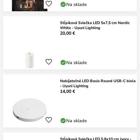
Na sklade
Stĺpiková Sviečka LED 5x7,5 cm Nordic
White - Uyuni Lighting
20,00 €
Na sklade
Nabíjateľná LED Basis Round USB-C biela
- Uyuni Lighting
14,00 €
Na sklade
Stĺpiková Sviečka LED 5,8x10 cm Ivory -