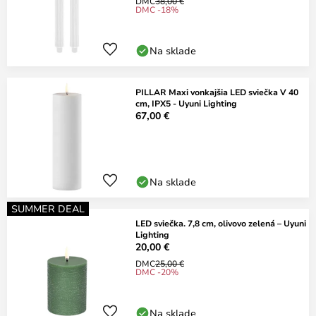
DMC
38,00 €
DMC -18%
Na sklade
PILLAR Maxi vonkajšia LED sviečka V 40
cm, IPX5 - Uyuni Lighting
67,00 €
Na sklade
SUMMER DEAL
LED sviečka. 7,8 cm, olivovo zelená – Uyuni
Lighting
20,00 €
DMC
25,00 €
DMC -20%
Na sklade