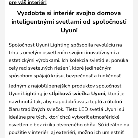
pre váš interiér!
Vyzdobte si interiér svojho domova
inteligentnými svetlami od spoločnosti
Uyuni
Spoločnosť Uyuni Lighting spôsobila revolúciu na
trhu s umelým osvetlením svojimi inovatívnymi a
estetickými výrobkami. Ich kolekcia svietidiel ponúka
celý rad svetelných riešení, ktoré jedinečným
spôsobom spájajú krásu, bezpečnosť a funkčnosť.
Jedným z najobľúbenejších produktov spoločnosti
Uyuni Lighting je
stĺpiková sviečka Uyuni
, ktorá je
navrhnutá tak, aby napodobňovala teplú a útulnú
žiaru tradičných sviečok. Tieto LED svetlá Uyuni sú
ideálne pre tých, ktorí chcú vytvoriť atmosférické
osvetlenie bez rizika otvoreného ohňa. Sú ideálne na
použitie v interiéri aj exteriéri, možno ich umiestniť