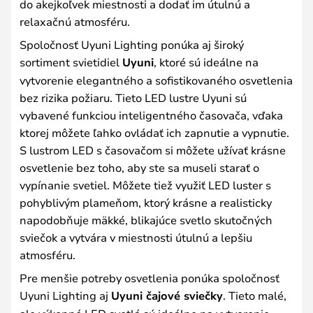
do akejkoľvek miestnosti a dodať im útulnú a
relaxačnú atmosféru.
Spoločnosť Uyuni Lighting ponúka aj široký
sortiment svietidiel
Uyuni
, ktoré sú ideálne na
vytvorenie elegantného a sofistikovaného osvetlenia
bez rizika požiaru. Tieto LED lustre Uyuni sú
vybavené funkciou inteligentného časovača, vďaka
ktorej môžete ľahko ovládať ich zapnutie a vypnutie.
S lustrom LED s časovačom si môžete užívať krásne
osvetlenie bez toho, aby ste sa museli starať o
vypínanie svetiel. Môžete tiež využiť LED luster s
pohyblivým plameňom, ktorý krásne a realisticky
napodobňuje mäkké, blikajúce svetlo skutočných
sviečok a vytvára v miestnosti útulnú a lepšiu
atmosféru.
Pre menšie potreby osvetlenia ponúka spoločnosť
Uyuni Lighting aj
Uyuni čajové sviečky
. Tieto malé,