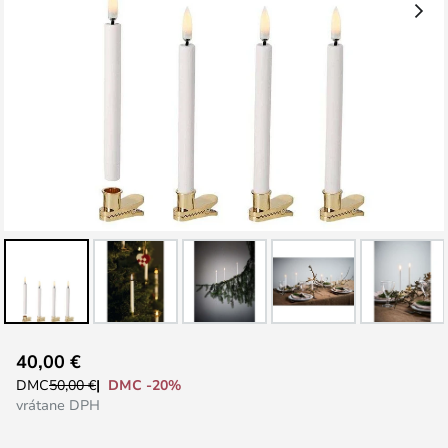
Preskočiť
40,00 €
na
DMC -20%
DMC
50,00 €
začiatok
vrátane DPH
galérie
obrázkov