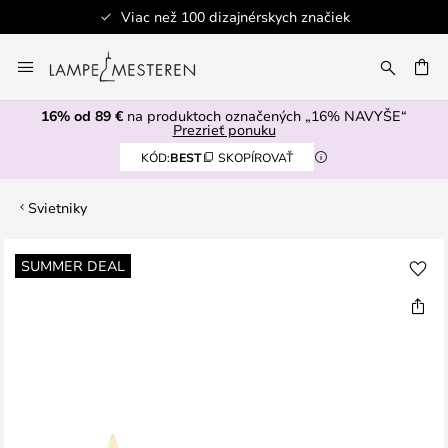
Viac než 100 dizajnérskych značiek
Skip
to
AŤ
Content
16% od 89 €
na produktoch označených „16% NAVYŠE“
Prezrieť ponuku
KÓD:
BEST
SKOPÍROVAŤ
Svietniky
Preskočiť
SUMMER DEAL
na
koniec
galérie
obrázkov