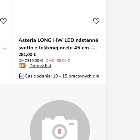
Asteria LONG HW LED nástenné
 -
svetlo z leštenej ocele 45 cm -
281,00 €
UMAGE
DMC
319,00 €
DMC -38,00 €
Dátový list
Čas dodania: 10 - 15 pracovných dní