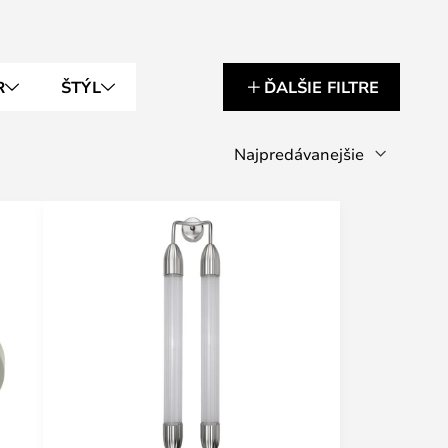
R
ŠTÝL
ĎALŠIE FILTRE