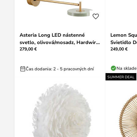
Asteria Long LED nástenné
Lemon Squ
svetlo, olivová/mosadz, Hardwire
Svietidlo 
279,00 €
249,00 €
- UMAGE
Brass - U
Na sklade
Čas dodania: 2 - 5 pracovných dní
SUMMER DEAL