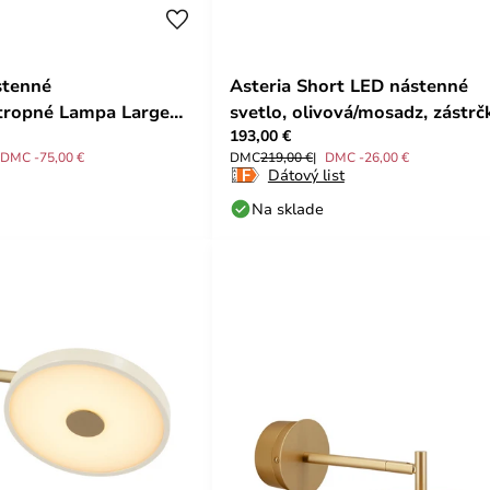
stenné
Asteria Short LED nástenné
Stropné Lampa Large
svetlo, olivová/mosadz, zástrč
193,00 €
MAGE
UMAGE
DMC -75,00 €
DMC
219,00 €
DMC -26,00 €
Dátový list
Na sklade