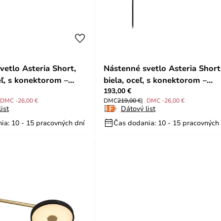
vetlo Asteria Short,
Nástenné svetlo Asteria Short
eľ, s konektorom –
biela, oceľ, s konektorom –
193,00 €
UMAGE
DMC -26,00 €
DMC
219,00 €
DMC -26,00 €
ist
Dátový list
ia: 10 - 15 pracovných dní
Čas dodania: 10 - 15 pracovných