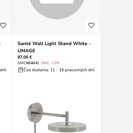
-
Santé Wall Light Stand White -
UMAGE
87,00 €
DMC
99,00 €
DMC -12%
 dní
Čas dodania: 11 - 16 pracovných dní