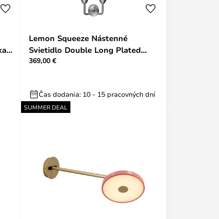
Lemon Squeeze Nástenné
ka -
Svietidlo Double Long Plated
369,00 €
Steel - UMAGE
Čas dodania: 10 - 15 pracovných dní
SUMMER DEAL