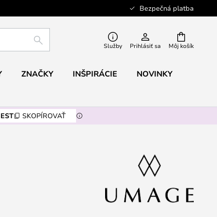
Bezpečná platba
HĽADAŤ
Služby
Prihlásiť sa
Môj košík
Y
ZNAČKY
INŠPIRÁCIE
NOVINKY
EST
SKOPÍROVAŤ