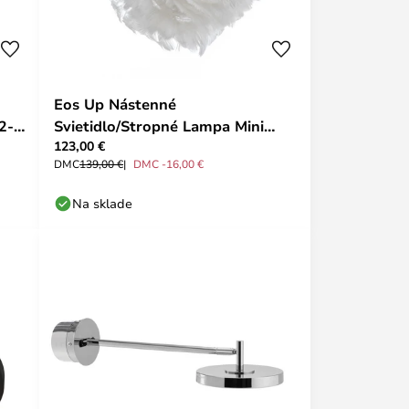
Eos Up Nástenné
2-
Svietidlo/Stropné Lampa Mini
123,00 €
Biela - UMAGE
DMC
139,00 €
DMC -16,00 €
Na sklade