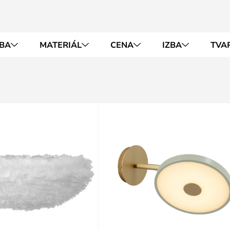
BA
MATERIÁL
CENA
IZBA
TVA