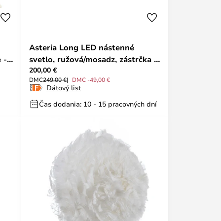
Asteria Long LED nástenné
 -
svetlo, ružová/mosadz, zástrčka -
200,00 €
UMAGE
DMC
249,00 €
DMC -49,00 €
Dátový list
Čas dodania: 10 - 15 pracovných dní