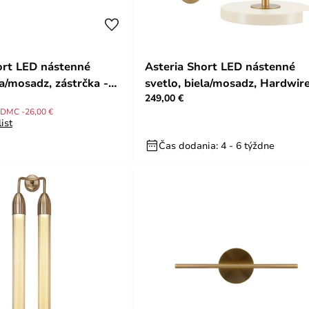
ort LED nástenné
Asteria Short LED nástenné
la/mosadz, zástrčka -
svetlo, biela/mosadz, Hardwire
249,00 €
UMAGE
DMC -26,00 €
ist
Čas dodania: 4 - 6 týždne