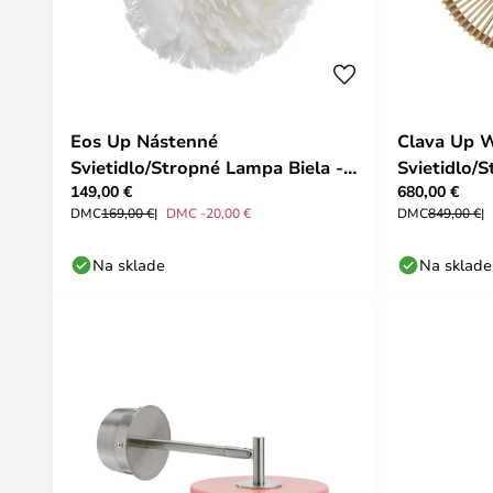
Eos Up Nástenné
Clava Up 
Svietidlo/Stropné Lampa Biela -
Svietidlo/
149,00 €
680,00 €
UMAGE
Oak - UM
DMC
169,00 €
DMC -20,00 €
DMC
849,00 €
Na sklade
Na sklade