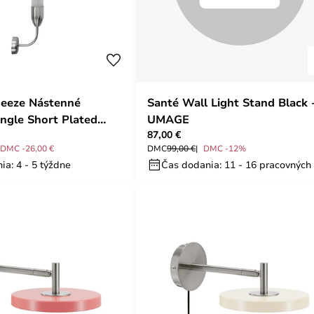
eeze Nástenné
Santé Wall Light Stand Black 
ingle Short Plated
UMAGE
87,00 €
MAGE
DMC -26,00 €
DMC
99,00 €
DMC -12%
ia: 4 - 5 týždne
Čas dodania: 11 - 16 pracovných