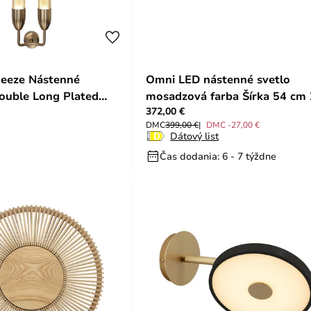
eeze Nástenné
Omni LED nástenné svetlo
Double Long Plated
mosadzová farba Šírka 54 cm 
372,00 €
MAGE
pl. - UMAGE
DMC
399,00 €
DMC -27,00 €
Dátový list
Čas dodania: 6 - 7 týždne