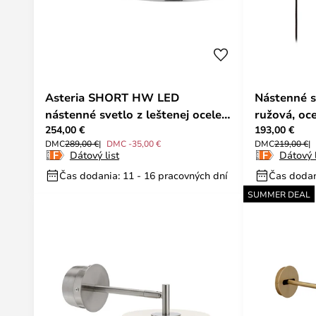
Asteria SHORT HW LED
Nástenné s
nástenné svetlo z leštenej ocele
ružová, oc
254,00 €
193,00 €
28 cm - UMAGE
UMAGE
DMC
289,00 €
DMC -35,00 €
DMC
219,00 €
Dátový list
Dátový l
Čas dodania: 11 - 16 pracovných dní
Čas dodan
SUMMER DEAL