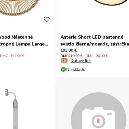
Wood Nástenné
Asteria Short LED nástenné
Stropné Lampa Large
svetlo čierna/mosadz, zástrčka
193,00 €
AGE
UMAGE
DMC -169,00 €
DMC
219,00 €
DMC -26,00 €
Dátový list
Na sklade