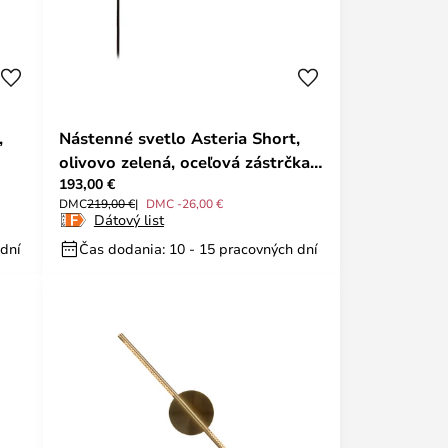
,
Nástenné svetlo Asteria Short,
olivovo zelená, oceľová zástrčka –
193,00 €
UMAGE
DMC
219,00 €
DMC -26,00 €
Dátový list
 dní
Čas dodania: 10 - 15 pracovných dní