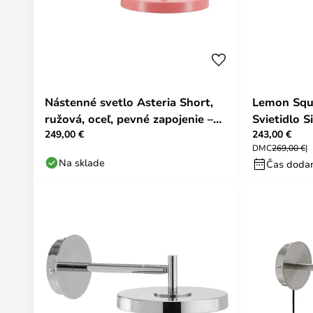
Nástenné svetlo Asteria Short,
Lemon Squ
ružová, oceľ, pevné zapojenie –
Svietidlo S
249,00 €
243,00 €
UMAGE
Steel - U
DMC
269,00 €
Na sklade
Čas dodan