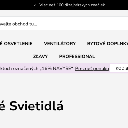
Viac než 100 dizajnérskych značiek
ajte
É OSVETLENIE
VENTILÁTORY
BYTOVÉ DOPLNK
ZĽAVY
PROFESSIONAL
uktoch označených „16% NAVYŠE“
Prezrieť ponuku
KÓD:
B
á
 Svietidlá