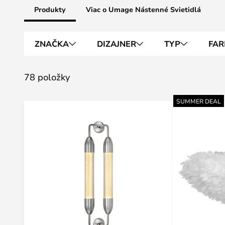
Produkty
Viac o Umage Nástenné Svietidlá
ZNAČKA
DIZAJNER
TYP
FAR
78 položky
SUMMER DEAL