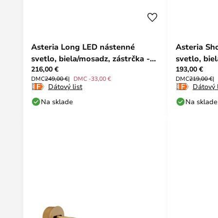
Asteria Long LED nástenné
Asteria Sh
svetlo, biela/mosadz, zástrčka -
svetlo, bie
216,00 €
193,00 €
UMAGE
UMAGE
DMC
249,00 €
DMC -33,00 €
DMC
219,00 €
Dátový list
Dátový l
Na sklade
Na sklade