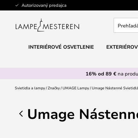
Skip
Autorizovaný predajca
to
Content
Prehľadáv
obchod
tu...
INTERIÉROVÉ OSVETLENIE
EXTERIÉROV
16% od 89 €
na prod
Svietidla a lampy
Značky
UMAGE Lampy
Umage Nástenné Svietidl
Umage Nástenné