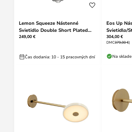
Lemon Squeeze Nástenné
Eos Up Ná
Svietidlo Double Short Plated
Svietidlo/
249,00 €
304,00 €
Steel - UMAGE
Biela - U
DMC
379,00 €
Na sklade
Čas dodania: 10 - 15 pracovných dní