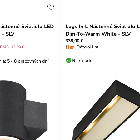
Nástenné Svietidlo LED
Logs In L Nástenné Svietidlo 
 - SLV
Dim-To-Warm White - SLV
338,00 €
Dátový list
DMC -42,00 €
Na sklade
ia: 5 - 8 pracovných dní