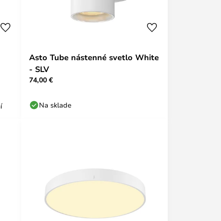
Asto Tube nástenné svetlo White
- SLV
74,00 €
Na sklade
í