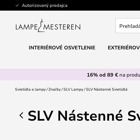
Skip
Autorizovaný predajca
to
Content
Prehľadáv
obchod
tu...
INTERIÉROVÉ OSVETLENIE
EXTERIÉROV
16% od 89 €
na prod
Svietidla a lampy
Značky
SLV Lampy
SLV Nástenné Svietidlá
SLV Nástenné Sv