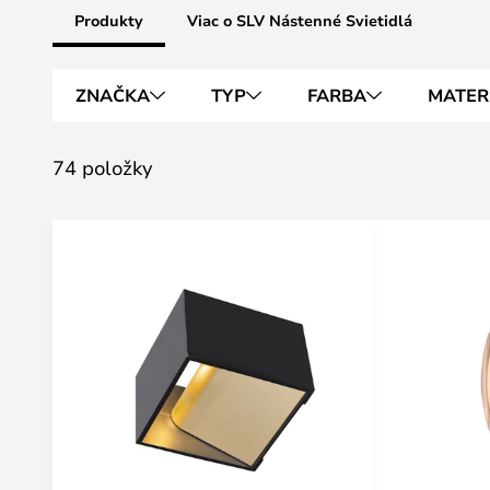
Produkty
Viac o SLV Nástenné Svietidlá
ZNAČKA
TYP
FARBA
MATER
74 položky