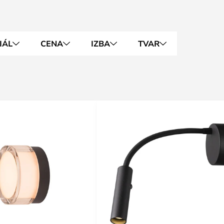
IÁL
CENA
IZBA
TVAR