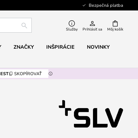
Bezpečná platba
HĽADAŤ
Služby
Prihlásiť sa
Môj košík
Y
ZNAČKY
INŠPIRÁCIE
NOVINKY
EST
SKOPÍROVAŤ