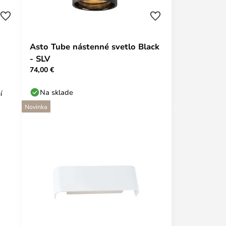
Asto Tube nástenné svetlo Black
- SLV
74,00 €
Na sklade
í
Novinka