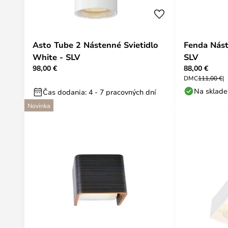
Asto Tube 2 Nástenné Svietidlo
Fenda Nást
White - SLV
SLV
98,00 €
88,00 €
DMC
111,00 €
Na sklade
Čas dodania: 4 - 7 pracovných dní
Novinka