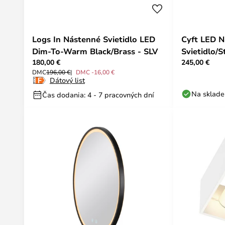
Logs In Nástenné Svietidlo LED
Cyft LED 
Dim-To-Warm Black/Brass - SLV
Svietidlo/
180,00 €
245,00 €
SLV
DMC
196,00 €
DMC -16,00 €
Dátový list
Na sklade
Čas dodania: 4 - 7 pracovných dní