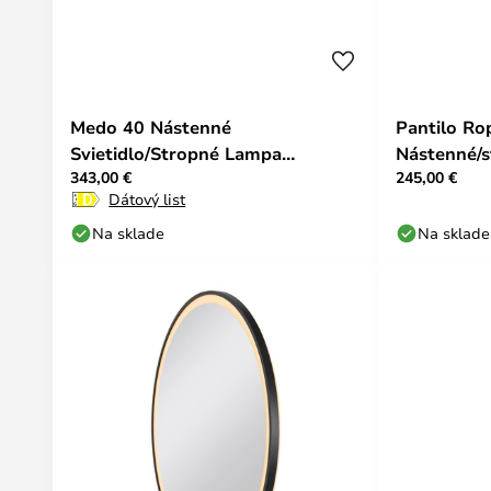
Medo 40 Nástenné
Pantilo Ro
Svietidlo/Stropné Lampa
Nástenné/s
343,00 €
245,00 €
2700/3000/4000K Grey - SLV
- SLV
Dátový list
Na sklade
Na sklade