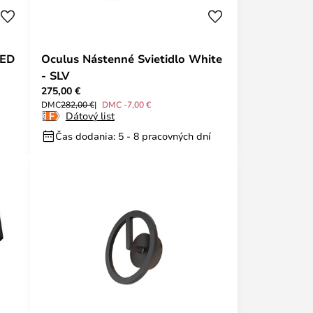
LED
Oculus Nástenné Svietidlo White
- SLV
275,00 €
DMC
282,00 €
DMC -7,00 €
Dátový list
Čas dodania: 5 - 8 pracovných dní