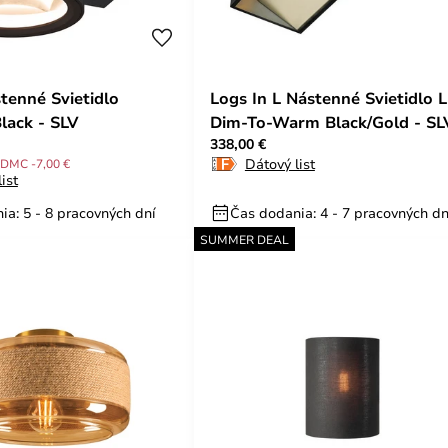
tenné Svietidlo
Logs In L Nástenné Svietidlo 
ack - SLV
Dim-To-Warm Black/Gold - SL
338,00 €
Dátový list
DMC -7,00 €
ist
ia: 5 - 8 pracovných dní
Čas dodania: 4 - 7 pracovných dn
SUMMER DEAL