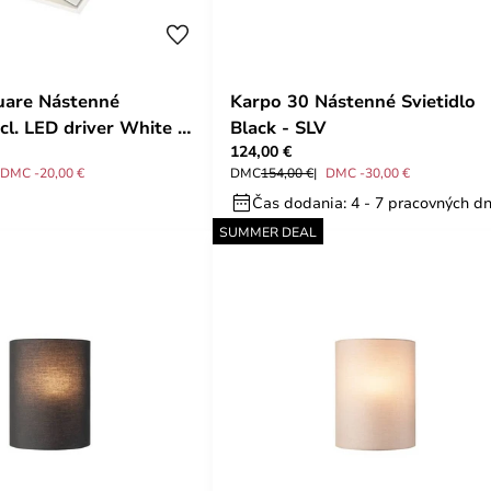
uare Nástenné
Karpo 30 Nástenné Svietidlo
ncl. LED driver White -
Black - SLV
124,00 €
DMC -20,00 €
DMC
154,00 €
DMC -30,00 €
Čas dodania: 4 - 7 pracovných dn
SUMMER DEAL