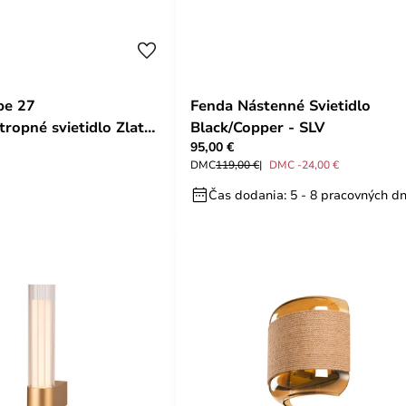
pe 27
Fenda Nástenné Svietidlo
tropné svietidlo Zlatá
Black/Copper - SLV
95,00 €
DMC
119,00 €
DMC -24,00 €
Čas dodania: 5 - 8 pracovných dn