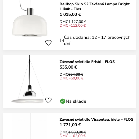
Bellhop Sklo S2 Závěsná Lampa Bright
Hliník - Flos
1 015,00 €
DMC
1 127,00 €
DMC -112,00 €
Čas dodania: 12 - 17 pracovných
dní
Závesné svietidlo Frisbi – FLOS
535,00 €
DMC
594,00 €
DMC -59,00 €
Na sklade
Závesné svietidlo Viscontea, biele – FLOS
1 771,00 €
DMC
1 933,00 €
DMC -162,00 €