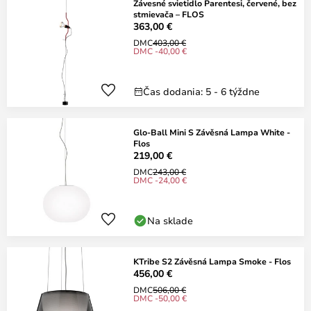
Závesné svietidlo Parentesi, červené, bez
stmievača – FLOS
363,00 €
DMC
403,00 €
DMC -40,00 €
Čas dodania: 5 - 6 týždne
Glo-Ball Mini S Závěsná Lampa White -
Flos
219,00 €
DMC
243,00 €
DMC -24,00 €
Na sklade
KTribe S2 Závěsná Lampa Smoke - Flos
456,00 €
DMC
506,00 €
DMC -50,00 €