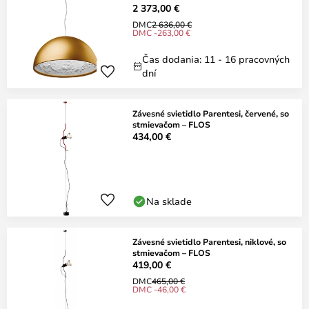
2 373,00 €
DMC
2 636,00 €
DMC -263,00 €
Čas dodania: 11 - 16 pracovných
dní
Závesné svietidlo Parentesi, červené, so
stmievačom – FLOS
434,00 €
Na sklade
Závesné svietidlo Parentesi, niklové, so
stmievačom – FLOS
419,00 €
DMC
465,00 €
DMC -46,00 €