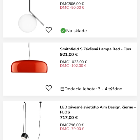
DMC
506,00 €
DMC -50,00 €
Na sklade
Smithfield S Závěsná Lampa Red - Flos
921,00 €
DMC
1 023,00 €
DMC -102,00 €
Dodacia lehota: 3 - 4 týždne
LED závesné svietidlo Aim Design, čierne –
FLOS
717,00 €
DMC
796,00 €
DMC -79,00 €