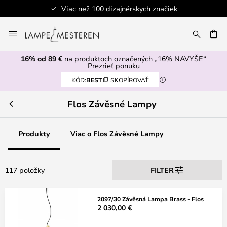
skych značiek
Bezpečná platba
Skip
to
AŤ
Content
16% od 89 €
na produktoch označených „16% NAVYŠE“
Prezrieť ponuku
KÓD:
BEST
SKOPÍROVAŤ
Flos Závěsné Lampy
Produkty
Viac o Flos Závěsné Lampy
117 položky
FILTER
2097/30 Závěsná Lampa Brass - Flos
2 030,00 €