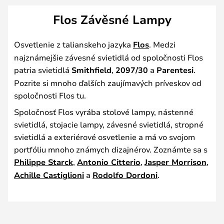
Flos Závěsné Lampy
Osvetlenie z talianskeho jazyka
Flos
. Medzi
najznámejšie závesné svietidlá od spoločnosti Flos
patria svietidlá
Smithfield
,
2097/30
a
Parentesi
.
Pozrite si mnoho ďalších zaujímavých príveskov od
spoločnosti Flos tu.
Spoločnosť Flos vyrába stolové lampy, nástenné
svietidlá, stojacie lampy, závesné svietidlá, stropné
svietidlá a exteriérové osvetlenie a má vo svojom
portfóliu mnoho známych dizajnérov. Zoznámte sa s
Philippe Starck
,
Antonio Citterio
,
Jasper Morrison
,
Achille Castiglioni
a
Rodolfo Dordoni
.