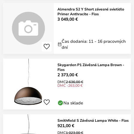
Almendra S2 Y Short závesné svietidlo
Primer Anthracite - Flos
3 049,00 €
Čas dodania: 11 - 16 pracovných
dní
Skygarden P1 Závěsná Lampa Brown -
Flos
2 373,00 €
DMC
2 636,00 €
DMC -263,00 €
Na sklade
Smithfield S Závěsná Lampa White - Flos
921,00 €
DMC
1 023,00 €