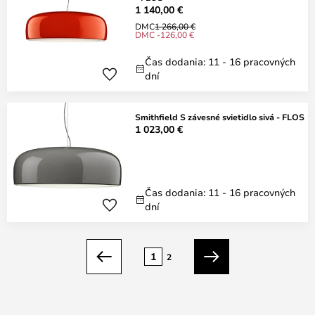
1 140,00 €
DMC
1 266,00 €
DMC -126,00 €
Čas dodania: 11 - 16 pracovných
dní
Smithfield S závesné svietidlo sivá - FLOS
1 023,00 €
Čas dodania: 11 - 16 pracovných
dní
Strana
1
2
Predchádzajúci
Ďalší