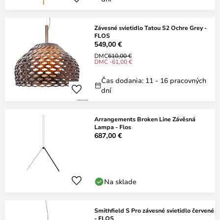
Závesné svietidlo Tatou S2 Ochre Grey -
FLOS
549,00 €
DMC
610,00 €
DMC -61,00 €
Čas dodania: 11 - 16 pracovných
dní
Arrangements Broken Line Závěsná
Lampa - Flos
687,00 €
Na sklade
Smithfield S Pro závesné svietidlo červené
- FLOS