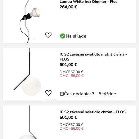
Lampa White bez Dimmer - Flos
264,00 €
Na sklade
IC S2 závesné svietidlo matná čierna -
FLOS
601,00 €
DMC
667,00 €
DMC -66,00 €
Čas dodania: 3 - 5 týždne
IC S2 závesné svietidlo chróm - FLOS
601,00 €
DMC
667,00 €
DMC -66,00 €