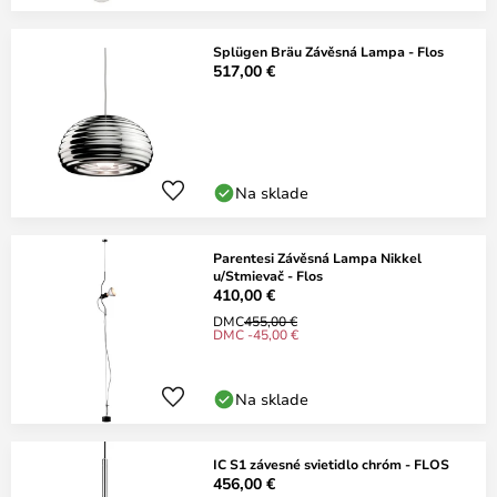
Splügen Bräu Závěsná Lampa - Flos
517,00 €
Na sklade
Parentesi Závěsná Lampa Nikkel
u/Stmievač - Flos
410,00 €
DMC
455,00 €
DMC -45,00 €
Na sklade
IC S1 závesné svietidlo chróm - FLOS
456,00 €