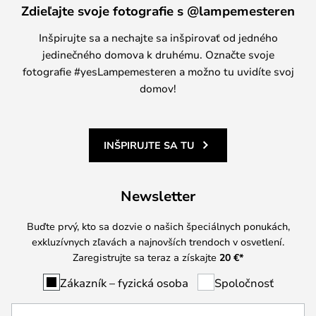
Zdieľajte svoje fotografie s @lampemesteren
Inšpirujte sa a nechajte sa inšpirovať od jedného
jedinečného domova k druhému. Označte svoje
fotografie #yesLampemesteren a možno tu uvidíte svoj
domov!
INŠPIRUJTE SA TU
Newsletter
Buďte prvý, kto sa dozvie o našich špeciálnych ponukách,
exkluzívnych zľavách a najnovších trendoch v osvetlení.
Zaregistrujte sa teraz a získajte
20 €
*
Zákazník – fyzická osoba
Spoločnosť