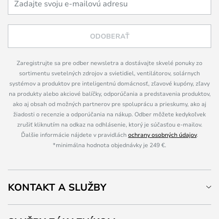
ODOBERAŤ
Zaregistrujte sa pre odber newsletra a dostávajte skvelé ponuky zo
sortimentu svetelných zdrojov a svietidiel, ventilátorov, solárnych
systémov a produktov pre inteligentnú domácnosť, zľavové kupóny, zľavy
na produkty alebo akciové balíčky, odporúčania a predstavenia produktov,
ako aj obsah od možných partnerov pre spoluprácu a prieskumy, ako aj
žiadosti o recenzie a odporúčania na nákup. Odber môžete kedykoľvek
zrušiť kliknutím na odkaz na odhlásenie, ktorý je súčasťou e-mailov.
Ďalšie informácie nájdete v pravidlách
ochrany osobných údajov
.
*minimálna hodnota objednávky je 249 €.
KONTAKT A SLUŽBY