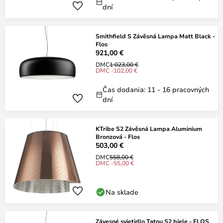
dní
Smithfield S Závěsná Lampa Matt Black -
Flos
921,00 €
DMC
1 023,00 €
DMC -102,00 €
Čas dodania: 11 - 16 pracovných
dní
KTribe S2 Závěsná Lampa Aluminium
Bronzová - Flos
503,00 €
DMC
558,00 €
DMC -55,00 €
Na sklade
Závesné svietidlo Tatou S2 biele - FLOS