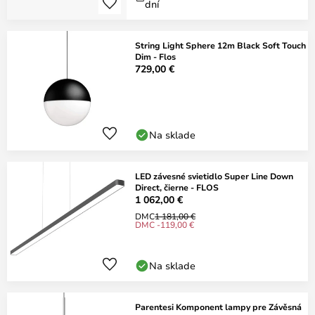
dní
String Light Sphere 12m Black Soft Touch
Dim - Flos
729,00 €
Na sklade
LED závesné svietidlo Super Line Down
Direct, čierne - FLOS
1 062,00 €
DMC
1 181,00 €
DMC -119,00 €
Na sklade
Parentesi Komponent lampy pre Závěsná