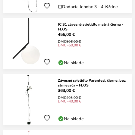
Dodacia lehota: 3 - 4 týždne
IC S1 závesné svietidlo matná čierna -
FLOS
456,00 €
DMC
506,00 €
DMC -50,00 €
Na sklade
Závesné svietidlo Parentesi, čierne, bez
stmievača – FLOS
363,00 €
DMC
403,00 €
DMC -40,00 €
Na sklade