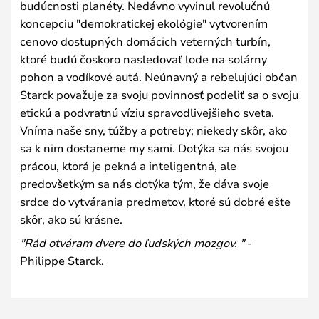
budúcnosti planéty. Nedávno vyvinul revolučnú
koncepciu "demokratickej ekológie" vytvorením
cenovo dostupných domácich veterných turbín,
ktoré budú čoskoro nasledovať lode na solárny
pohon a vodíkové autá. Neúnavný a rebelujúci občan
Starck považuje za svoju povinnosť podeliť sa o svoju
etickú a podvratnú víziu spravodlivejšieho sveta.
Vníma naše sny, túžby a potreby; niekedy skôr, ako
sa k nim dostaneme my sami. Dotýka sa nás svojou
prácou, ktorá je pekná a inteligentná, ale
predovšetkým sa nás dotýka tým, že dáva svoje
srdce do vytvárania predmetov, ktoré sú dobré ešte
skôr, ako sú krásne.
"Rád otváram dvere do ľudských mozgov. "
-
Philippe Starck.