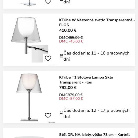
dní
KTribe W Nástenné svetlo Transparentné -
FLOS
410,00 €
DMC
455,00 €
DMC -45,00 €
Čas dodania: 11 - 16 pracovných
dní
KTribe T1 Stolová Lampa Sklo
Transparent - Flos
792,00 €
DMC
879,00 €
DMC -87,00 €
Čas dodania: 12 - 17 pracovných
dní
Stôl DR. NA, biely, výška 73 cm – Kartell