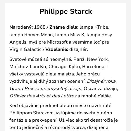
Philippe Starck
Narodený:
1968.\
Známe diela:
lampa KTribe,
lampa Romeo Moon, lampa Miss K, lampa Rosy
Angelis, myš pre Microsoft a vesmírna loď pre
Virgin Galactic.\
Vzdelanie:
dizajnér.
Svetové múzeá sú neomylné. Paríž, New York,
Mníchov, Londýn, Chicago, Kjóto, Barcelona -
všetky vystavujú diela majstra. Jeho prácu
vyzdvihuje aj dlhý zoznam ocenení:
Dizajnér roka
,
Grand Prix za priemyselný dizajn
, Oscar za dizajn,
Officier des Arts et des Lettres
a mnohé ďalšie.
Keď objavíme predmet alebo miesto navrhnuté
Philippom Starckom, vstúpime do sveta plného
fantázie a prekvapení. Už viac ako tri desaťročia je
tento jedinečný a rôznorodý tvorca, dizajnér a