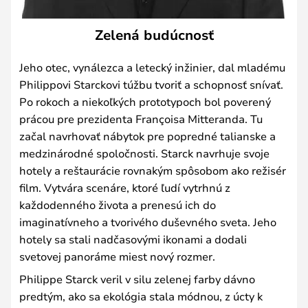
Zelená budúcnosť
Jeho otec, vynálezca a letecký inžinier, dal mladému
Philippovi Starckovi túžbu tvoriť a schopnosť snívať.
Po rokoch a niekoľkých prototypoch bol poverený
prácou pre prezidenta Françoisa Mitteranda. Tu
začal navrhovať nábytok pre popredné talianske a
medzinárodné spoločnosti. Starck navrhuje svoje
hotely a reštaurácie rovnakým spôsobom ako režisér
film. Vytvára scenáre, ktoré ľudí vytrhnú z
každodenného života a prenesú ich do
imaginatívneho a tvorivého duševného sveta. Jeho
hotely sa stali nadčasovými ikonami a dodali
svetovej panoráme miest nový rozmer.
Philippe Starck veril v silu zelenej farby dávno
predtým, ako sa ekológia stala módnou, z úcty k