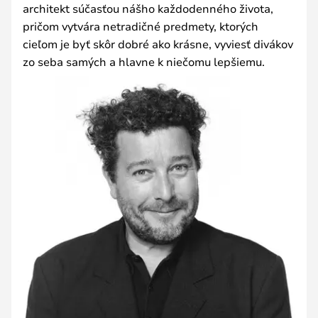
architekt súčasťou nášho každodenného života,
pričom vytvára netradičné predmety, ktorých
cieľom je byť skôr dobré ako krásne, vyviesť divákov
zo seba samých a hlavne k niečomu lepšiemu.