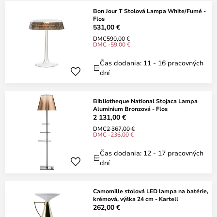
Bon Jour T Stolová Lampa White/Fumé -
Flos
531,00 €
DMC
590,00 €
DMC -59,00 €
Čas dodania: 11 - 16 pracovných
dní
Bibliotheque National Stojaca Lampa
Aluminium Bronzová - Flos
2 131,00 €
DMC
2 367,00 €
DMC -236,00 €
Čas dodania: 12 - 17 pracovných
dní
Camomille stolová LED lampa na batérie,
krémová, výška 24 cm - Kartell
262,00 €