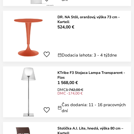
DR. NA Stôl, oranžový, výška 73 cm -
Kartell
524,00 €
Dodacia lehota: 3 - 4 týždne
KTribe F3 Stojaca Lampa Transparent -
Flos
1 568,00 €
DMC
1 742,00 €
DMC -174,00 €
Čas dodania: 11 - 16 pracovných
dní
Stolička A.I. Lite, hnedá, výška 80 cm –
Kartell