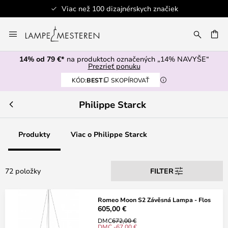
Bezpečná platba
Skip
to
AŤ
Content
14% od 79 €*
na produktoch označených „14% NAVYŠE“
Prezrieť ponuku
KÓD:
BEST
SKOPÍROVAŤ
Philippe Starck
Produkty
Viac o Philippe Starck
72 položky
FILTER
Romeo Moon S2 Závěsná Lampa - Flos
605,00 €
DMC
672,00 €
DMC -67,00 €