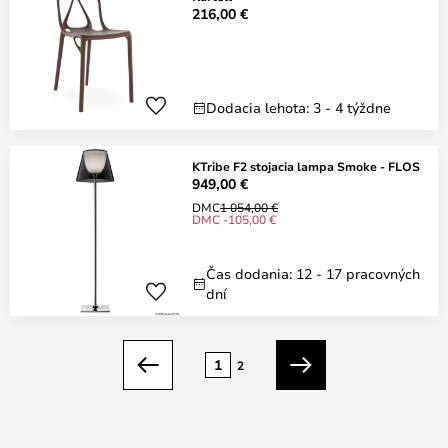
216,00 €
Dodacia lehota: 3 - 4 týždne
KTribe F2 stojacia lampa Smoke - FLOS
949,00 €
DMC
1 054,00 €
DMC -105,00 €
Čas dodania: 12 - 17 pracovných
dní
Strana
1
2
Predchádzajúci
Ďalší