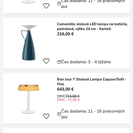
Čas dodania: 11 - 16 pracovných
dní
Camomille stolová LED lampa na batérie,
petrolová, výška 24 cm - Kartell
216,00 €
Čas dodania: 3 - 4 týždne
Bon Jour T Stolová Lampa Copper/Soft -
Flos
643,00 €
DMC
715,00 €
DMC -72,00 €
Čas dodania: 11 - 16 pracovných
dní