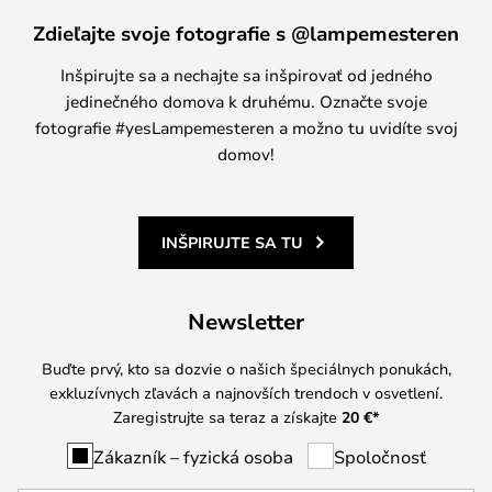
Zdieľajte svoje fotografie s @lampemesteren
Inšpirujte sa a nechajte sa inšpirovať od jedného
jedinečného domova k druhému. Označte svoje
fotografie #yesLampemesteren a možno tu uvidíte svoj
domov!
INŠPIRUJTE SA TU
Newsletter
Buďte prvý, kto sa dozvie o našich špeciálnych ponukách,
exkluzívnych zľavách a najnovších trendoch v osvetlení.
Zaregistrujte sa teraz a získajte
20 €
*
Zákazník – fyzická osoba
Spoločnosť