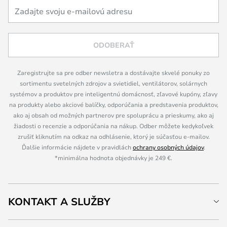
ODOBERAŤ
Zaregistrujte sa pre odber newsletra a dostávajte skvelé ponuky zo
sortimentu svetelných zdrojov a svietidiel, ventilátorov, solárnych
systémov a produktov pre inteligentnú domácnosť, zľavové kupóny, zľavy
na produkty alebo akciové balíčky, odporúčania a predstavenia produktov,
ako aj obsah od možných partnerov pre spoluprácu a prieskumy, ako aj
žiadosti o recenzie a odporúčania na nákup. Odber môžete kedykoľvek
zrušiť kliknutím na odkaz na odhlásenie, ktorý je súčasťou e-mailov.
Ďalšie informácie nájdete v pravidlách
ochrany osobných údajov
.
*minimálna hodnota objednávky je 249 €.
KONTAKT A SLUŽBY