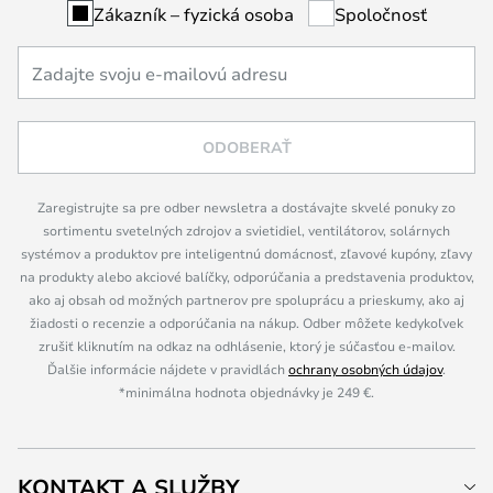
Zákazník – fyzická osoba
Spoločnosť
ODOBERAŤ
Zaregistrujte sa pre odber newsletra a dostávajte skvelé ponuky zo
sortimentu svetelných zdrojov a svietidiel, ventilátorov, solárnych
systémov a produktov pre inteligentnú domácnosť, zľavové kupóny, zľavy
na produkty alebo akciové balíčky, odporúčania a predstavenia produktov,
ako aj obsah od možných partnerov pre spoluprácu a prieskumy, ako aj
žiadosti o recenzie a odporúčania na nákup. Odber môžete kedykoľvek
zrušiť kliknutím na odkaz na odhlásenie, ktorý je súčasťou e-mailov.
Ďalšie informácie nájdete v pravidlách
ochrany osobných údajov
.
*minimálna hodnota objednávky je 249 €.
KONTAKT A SLUŽBY