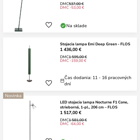
DMC
537,00 €
DMC -53,00 €
Na sklade
Stojacia lampa Emi Deep Green - FLOS
1 436,00 €
DMC
1 595,00 €
DMC -159,00 €
Čas dodania: 11 - 16 pracovných
dní
Novinka
LED stojacia lampa Nocturne F1 Cone,
strieborná, 1-pl., 206 cm – FLOS
1 517,00 €
DMC
1 581,00 €
DMC -64,00 €