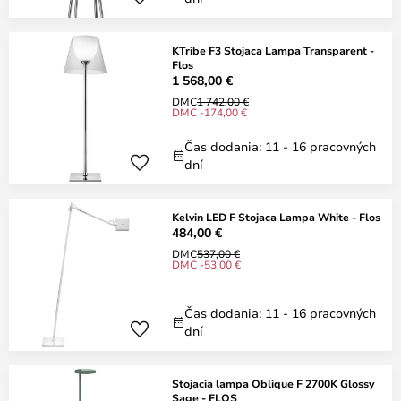
KTribe F3 Stojaca Lampa Transparent -
Flos
1 568,00 €
DMC
1 742,00 €
DMC -174,00 €
Čas dodania: 11 - 16 pracovných
dní
Kelvin LED F Stojaca Lampa White - Flos
484,00 €
DMC
537,00 €
DMC -53,00 €
Čas dodania: 11 - 16 pracovných
dní
Stojacia lampa Oblique F 2700K Glossy
Sage - FLOS