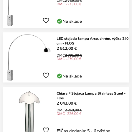
DMC
2 739,00 €
DMC -273,00 €
Na sklade
LED stojacia lampa Arco, chróm, výška 240
cm - FLOS
2 512,00 €
DMC
2 791,00 €
DMC -279,00 €
Na sklade
Chiara F Stojaca Lampa Stainless Steel -
Flos
2 043,00 €
DMC
2 269,00 €
DMC -226,00 €
Čas dodania: 5 - 6 týždne