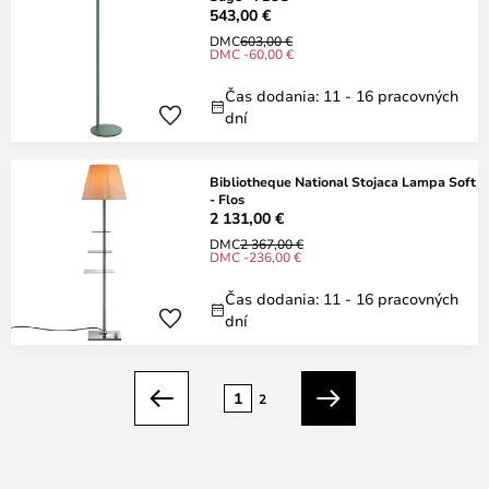
543,00 €
DMC
603,00 €
DMC -60,00 €
Čas dodania: 11 - 16 pracovných
dní
Bibliotheque National Stojaca Lampa Soft
- Flos
2 131,00 €
DMC
2 367,00 €
DMC -236,00 €
Čas dodania: 11 - 16 pracovných
dní
Strana
1
2
Predchádzajúci
Ďalší