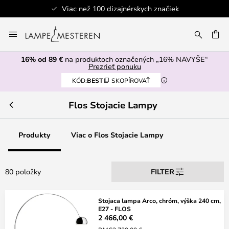
Viac než 100 dizajnérskych značiek
Skip
to
AŤ
Content
16% od 89 €
na produktoch označených „16% NAVYŠE“
Prezrieť ponuku
KÓD:
BEST
SKOPÍROVAŤ
Flos Stojacie Lampy
Produkty
Viac o Flos Stojacie Lampy
80 položky
FILTER
Stojaca lampa Arco, chróm, výška 240 cm,
E27 - FLOS
2 466,00 €