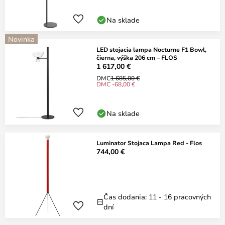
Na sklade
Novinka
LED stojacia lampa Nocturne F1 Bowl,
čierna, výška 206 cm – FLOS
1 617,00 €
DMC
1 685,00 €
DMC -68,00 €
Na sklade
Luminator Stojaca Lampa Red - Flos
744,00 €
Čas dodania: 11 - 16 pracovných
dní