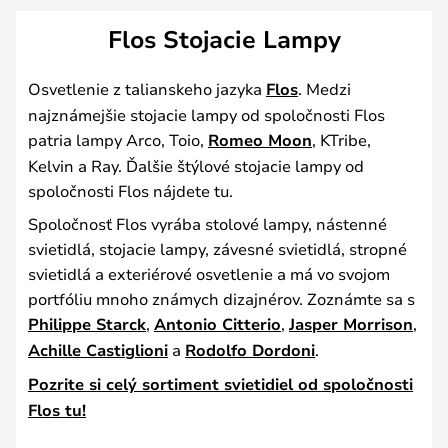
Flos Stojacie Lampy
Osvetlenie z talianskeho jazyka
Flos
. Medzi
najznámejšie stojacie lampy od spoločnosti Flos
patria lampy Arco, Toio,
Romeo Moon
, KTribe,
Kelvin a Ray. Ďalšie štýlové stojacie lampy od
spoločnosti Flos nájdete tu.
Spoločnosť Flos vyrába stolové lampy, nástenné
svietidlá, stojacie lampy, závesné svietidlá, stropné
svietidlá a exteriérové osvetlenie a má vo svojom
portfóliu mnoho známych dizajnérov. Zoznámte sa s
Philippe Starck
,
Antonio Citterio
,
Jasper Morrison
,
Achille Castiglioni
a
Rodolfo Dordoni
.
Pozrite si celý sortiment svietidiel od spoločnosti
Flos tu!