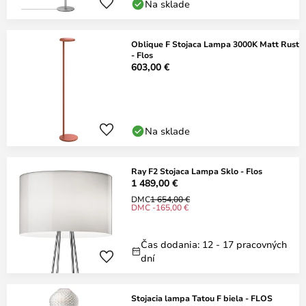
Na sklade
Oblique F Stojaca Lampa 3000K Matt Rust
- Flos
603,00 €
Na sklade
Ray F2 Stojaca Lampa Sklo - Flos
1 489,00 €
DMC
1 654,00 €
DMC -165,00 €
Čas dodania: 12 - 17 pracovných
dní
Stojacia lampa Tatou F biela - FLOS