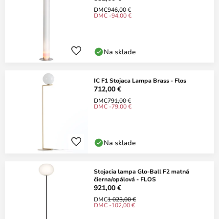
DMC
946,00 €
DMC -94,00 €
Na sklade
IC F1 Stojaca Lampa Brass - Flos
712,00 €
DMC
791,00 €
DMC -79,00 €
Na sklade
Stojacia lampa Glo-Ball F2 matná
čierna/opálová - FLOS
921,00 €
DMC
1 023,00 €
DMC -102,00 €