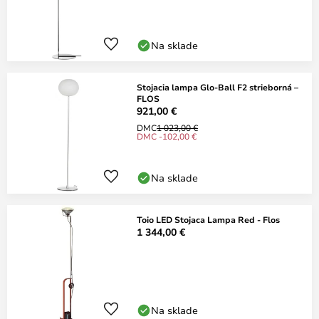
Na sklade
Stojacia lampa Glo-Ball F2 strieborná –
FLOS
921,00 €
DMC
1 023,00 €
DMC -102,00 €
Na sklade
Toio LED Stojaca Lampa Red - Flos
1 344,00 €
Na sklade