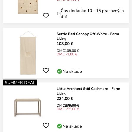
Čas dodania: 10 - 15 pracovných
dní
Settle Bed Canopy Off-White - Ferm
Living
108,00 €
DMC
109,00 €
DMC -1,00 €
Na sklade
SUMMER DEAL
Little Architect Stôl Cashmere - Ferm
Living
224,00 €
DMC
279,00 €
DMC -55,00 €
Na sklade