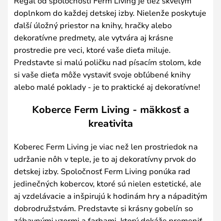
Regál od spoločnosti Ferm Living je tiež skvelým
doplnkom do každej detskej izby. Nielenže poskytuje
ďalší úložný priestor na knihy, hračky alebo
dekoratívne predmety, ale vytvára aj krásne
prostredie pre veci, ktoré vaše dieťa miluje.
Predstavte si malú poličku nad písacím stolom, kde
si vaše dieťa môže vystaviť svoje obľúbené knihy
alebo malé poklady - je to praktické aj dekoratívne!
Koberce Ferm Living - mäkkosť a
kreativita
Koberec Ferm Living je viac než len prostriedok na
udržanie nôh v teple, je to aj dekoratívny prvok do
detskej izby. Spoločnosť Ferm Living ponúka rad
jedinečných kobercov, ktoré sú nielen estetické, ale
aj vzdelávacie a inšpirujú k hodinám hry a nápaditým
dobrodružstvám. Predstavte si krásny gobelín so
zábavnými vzormi a farbami, ktorý dokáže premeniť