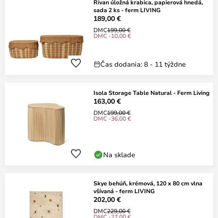
Rivan úložná krabica, papierová hnedá,
sada 2 ks - ferm LIVING
189,00 €
DMC
199,00 €
DMC -10,00 €
Čas dodania: 8 - 11 týždne
Isola Storage Table Natural - Ferm Living
163,00 €
DMC
199,00 €
DMC -36,00 €
Na sklade
Skye behúň, krémová, 120 x 80 cm vlna
všívaná - ferm LIVING
202,00 €
DMC
229,00 €
DMC -27,00 €