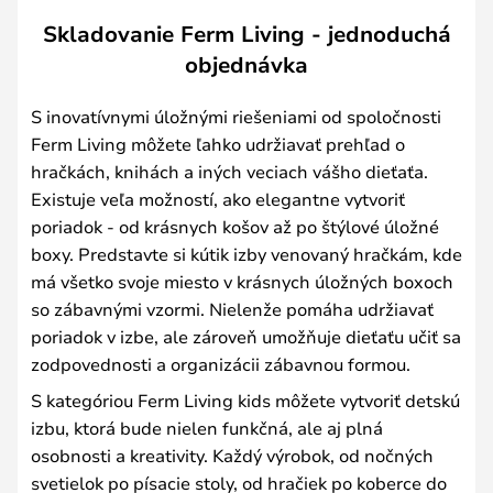
Skladovanie Ferm Living - jednoduchá
objednávka
S inovatívnymi úložnými riešeniami od spoločnosti
Ferm Living môžete ľahko udržiavať prehľad o
hračkách, knihách a iných veciach vášho dieťaťa.
Existuje veľa možností, ako elegantne vytvoriť
poriadok - od krásnych košov až po štýlové úložné
boxy. Predstavte si kútik izby venovaný hračkám, kde
má všetko svoje miesto v krásnych úložných boxoch
so zábavnými vzormi. Nielenže pomáha udržiavať
poriadok v izbe, ale zároveň umožňuje dieťaťu učiť sa
zodpovednosti a organizácii zábavnou formou.
S kategóriou Ferm Living kids môžete vytvoriť detskú
izbu, ktorá bude nielen funkčná, ale aj plná
osobnosti a kreativity. Každý výrobok, od nočných
svetielok po písacie stoly, od hračiek po koberce do