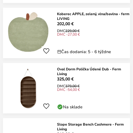
Koberec APPLE, zelený, vlna/bavlna - ferm
LIVING
202,00 €
DMC
229,00 €
DMC -27,00 €
Čas dodania: 5 - 6 týždne
Oval Dorm Polička Údené Dub - Ferm
Living
325,00 €
DMC
379,00 €
DMC -54,00 €
Na sklade
Slope Storage Bench Cashmere - Ferm
Living