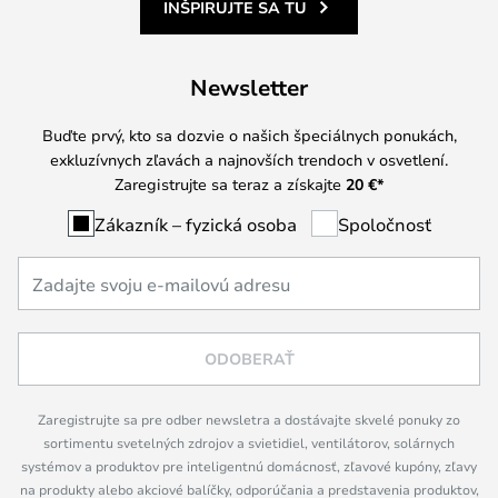
INŠPIRUJTE SA TU
Newsletter
Buďte prvý, kto sa dozvie o našich špeciálnych ponukách,
exkluzívnych zľavách a najnovších trendoch v osvetlení.
Zaregistrujte sa teraz a získajte
20 €
*
Zákazník – fyzická osoba
Spoločnosť
ODOBERAŤ
Zaregistrujte sa pre odber newsletra a dostávajte skvelé ponuky zo
sortimentu svetelných zdrojov a svietidiel, ventilátorov, solárnych
systémov a produktov pre inteligentnú domácnosť, zľavové kupóny, zľavy
na produkty alebo akciové balíčky, odporúčania a predstavenia produktov,