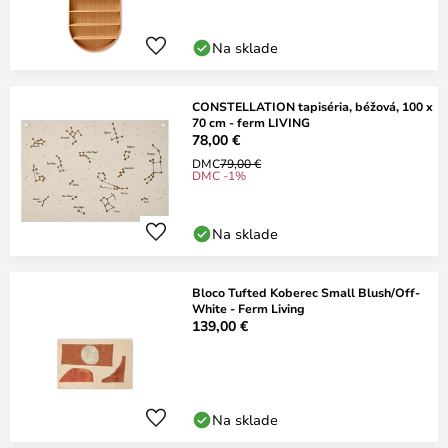
Na sklade
CONSTELLATION tapiséria, béžová, 100 x
70 cm - ferm LIVING
78,00 €
DMC
79,00 €
DMC -1%
Na sklade
Bloco Tufted Koberec Small Blush/Off-
White - Ferm Living
139,00 €
Na sklade