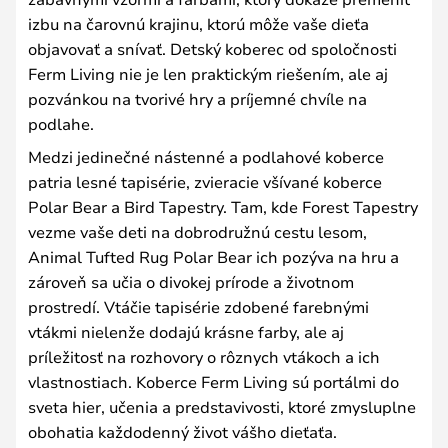
izbu na čarovnú krajinu, ktorú môže vaše dieťa
objavovať a snívať. Detský koberec od spoločnosti
Ferm Living nie je len praktickým riešením, ale aj
pozvánkou na tvorivé hry a príjemné chvíle na
podlahe.
Medzi jedinečné nástenné a podlahové koberce
patria lesné tapisérie, zvieracie všívané koberce
Polar Bear a Bird Tapestry. Tam, kde Forest Tapestry
vezme vaše deti na dobrodružnú cestu lesom,
Animal Tufted Rug Polar Bear ich pozýva na hru a
zároveň sa učia o divokej prírode a životnom
prostredí. Vtáčie tapisérie zdobené farebnými
vtákmi nielenže dodajú krásne farby, ale aj
príležitosť na rozhovory o rôznych vtákoch a ich
vlastnostiach. Koberce Ferm Living sú portálmi do
sveta hier, učenia a predstavivosti, ktoré zmysluplne
obohatia každodenný život vášho dieťaťa.