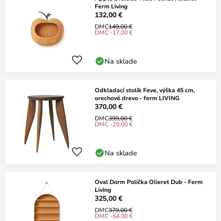
Ferm Living
132,00 €
DMC
149,00 €
DMC -17,00 €
Na sklade
Odkladací stolík Feve, výška 45 cm,
orechové drevo - ferm LIVING
370,00 €
DMC
399,00 €
DMC -29,00 €
Na sklade
Oval Dorm Polička Olieret Dub - Ferm
Living
325,00 €
DMC
379,00 €
DMC -54,00 €