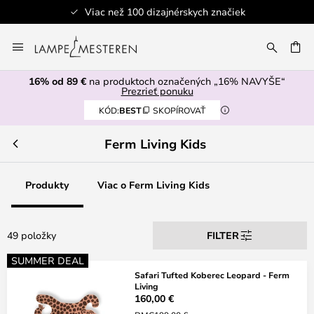
jnérskych značiek
Bezpečná pla
Skip
to
AŤ
Content
16% od 89 €
na produktoch označených „16% NAVYŠE“
Prezrieť ponuku
KÓD:
BEST
SKOPÍROVAŤ
Ferm Living Kids
Produkty
Viac o Ferm Living Kids
49 položky
FILTER
SUMMER DEAL
Safari Tufted Koberec Leopard - Ferm
Living
160,00 €