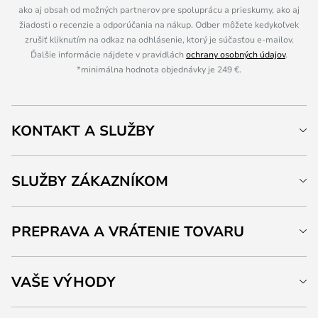
ako aj obsah od možných partnerov pre spoluprácu a prieskumy, ako aj
žiadosti o recenzie a odporúčania na nákup. Odber môžete kedykoľvek
zrušiť kliknutím na odkaz na odhlásenie, ktorý je súčasťou e-mailov.
Ďalšie informácie nájdete v pravidlách
ochrany osobných údajov
.
*minimálna hodnota objednávky je 249 €.
KONTAKT A SLUŽBY
SLUŽBY ZÁKAZNÍKOM
PREPRAVA A VRÁTENIE TOVARU
VAŠE VÝHODY