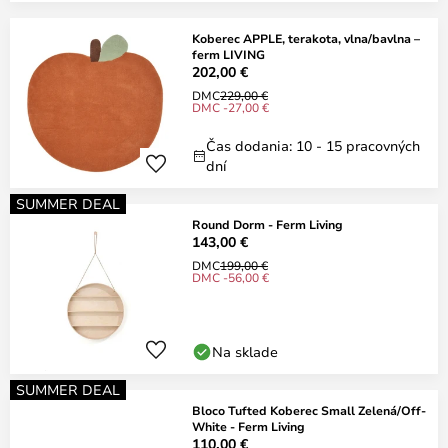
Koberec APPLE, terakota, vlna/bavlna –
ferm LIVING
202,00 €
DMC
229,00 €
DMC -27,00 €
Čas dodania: 10 - 15 pracovných
dní
SUMMER DEAL
Round Dorm - Ferm Living
143,00 €
DMC
199,00 €
DMC -56,00 €
Na sklade
SUMMER DEAL
Bloco Tufted Koberec Small Zelená/Off-
White - Ferm Living
110,00 €