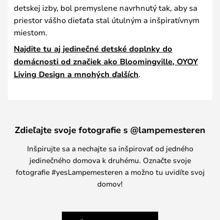
detskej izby, bol premyslene navrhnutý tak, aby sa
priestor vášho dieťaťa stal útulným a inšpiratívnym
miestom.
Najdite tu aj jedinečné detské doplnky do
domácnosti od značiek ako Bloomingville, OYOY
Living Design a mnohých ďalších
.
Zdieľajte svoje fotografie s @lampemesteren
Inšpirujte sa a nechajte sa inšpirovať od jedného
jedinečného domova k druhému. Označte svoje
fotografie #yesLampemesteren a možno tu uvidíte svoj
domov!