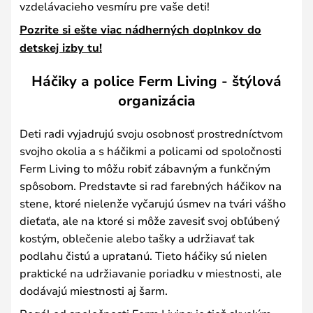
vzdelávacieho vesmíru pre vaše deti!
Pozrite si ešte viac nádherných doplnkov do
detskej izby tu!
Háčiky a police Ferm Living - štýlová
organizácia
Deti radi vyjadrujú svoju osobnosť prostredníctvom
svojho okolia a s háčikmi a policami od spoločnosti
Ferm Living to môžu robiť zábavným a funkčným
spôsobom. Predstavte si rad farebných háčikov na
stene, ktoré nielenže vyčarujú úsmev na tvári vášho
dieťaťa, ale na ktoré si môže zavesiť svoj obľúbený
kostým, oblečenie alebo tašky a udržiavať tak
podlahu čistú a upratanú. Tieto háčiky sú nielen
praktické na udržiavanie poriadku v miestnosti, ale
dodávajú miestnosti aj šarm.