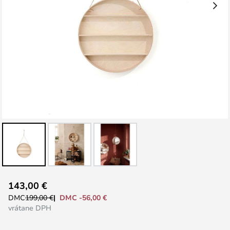
Preskočiť
143,00 €
na
DMC -56,00 €
DMC
199,00 €
začiatok
vrátane DPH
galérie
obrázkov