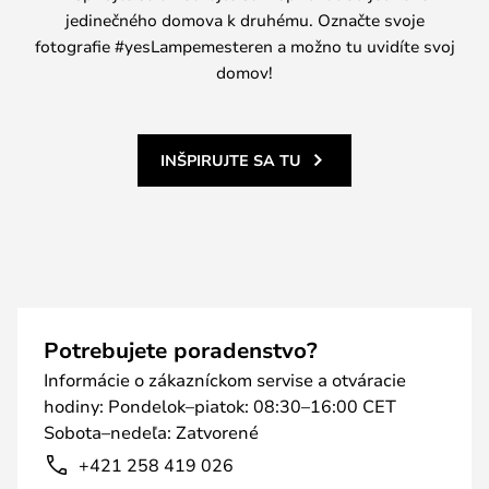
jedinečného domova k druhému. Označte svoje
fotografie #yesLampemesteren a možno tu uvidíte svoj
domov!
INŠPIRUJTE SA TU
Potrebujete poradenstvo?
Informácie o zákazníckom servise a otváracie
hodiny: Pondelok–piatok: 08:30–16:00 CET
Sobota–nedeľa: Zatvorené
+421 258 419 026