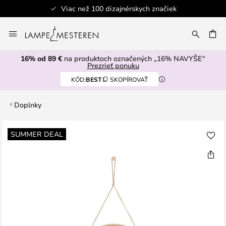
Viac než 100 dizajnérskych značiek
Skip
to
AŤ
Content
16% od 89 €
na produktoch označených „16% NAVYŠE“
Prezrieť ponuku
KÓD:
BEST
SKOPÍROVAŤ
Doplnky
Preskočiť
SUMMER DEAL
na
koniec
galérie
obrázkov