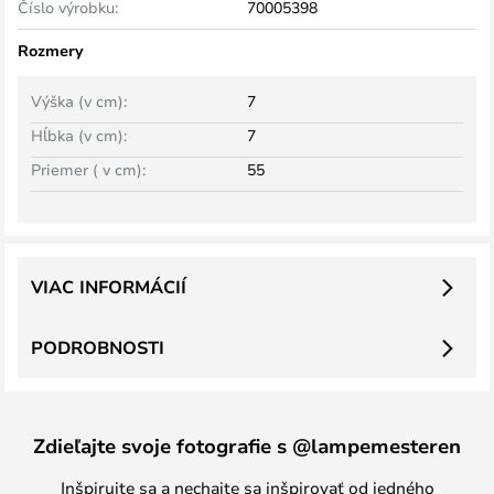
Číslo výrobku:
70005398
Rozmery
Výška (v cm):
7
Hĺbka (v cm):
7
Priemer ( v cm):
55
VIAC INFORMÁCIÍ
PODROBNOSTI
Zdieľajte svoje fotografie s @lampemesteren
Inšpirujte sa a nechajte sa inšpirovať od jedného