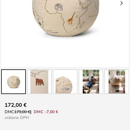
Preskočiť
172,00 €
na
DMC -7,00 €
DMC
179,00 €
začiatok
vrátane DPH
galérie
obrázkov