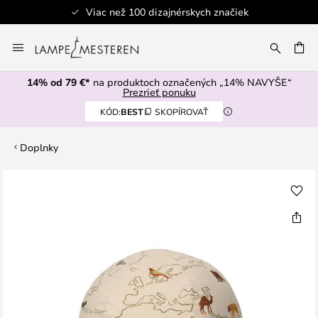
Viac než 100 dizajnérskych značiek
Skip
to
AŤ
Content
14% od 79 €*
na produktoch označených „14% NAVYŠE“
Prezrieť ponuku
KÓD:
BEST
SKOPÍROVAŤ
Doplnky
Preskočiť
na
koniec
galérie
obrázkov