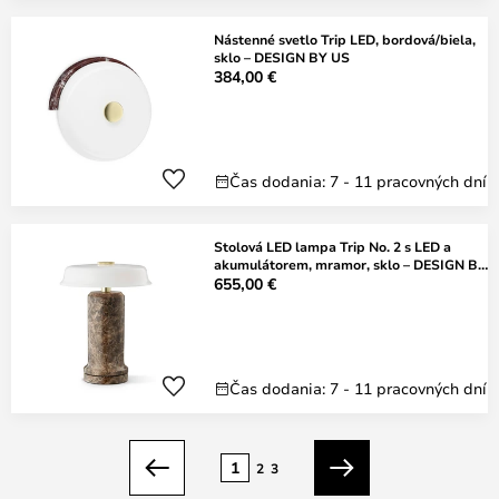
Nástenné svetlo Trip LED, bordová/biela,
sklo – DESIGN BY US
384,00 €
Čas dodania: 7 - 11 pracovných dní
Stolová LED lampa Trip No. 2 s LED a
akumulátorem, mramor, sklo – DESIGN BY
US
655,00 €
Čas dodania: 7 - 11 pracovných dní
Strana
1
2
3
Predchádzajúci
Ďalší