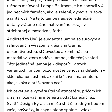
ručnom maľovaní. Lampa Ballroom je k dispozícii v 4
jedinečných farbách, ako je zelená, dymová, ružová
a jantárová. Na tejto lampe nájdete jedinečné
detaily vrátane ručne maľovaného okraja v
striebornej a mosadznej farbe.
Addicted to Us\` je elegantná lampa so surovým a
rafinovaným výrazom s krásnymi tvarmi,
dekoratívnosťou, štýlovosťou a kombináciou
materiálov, ktorá dodáva lampe jedinečný vzhľad.
Táto jedinečná lampa je k dispozícii v troch
variantoch, pričom pozornosť je venovaná detailom v
skle fúkanom ústami, ako aj krásnym materiálom,
ako je koža a práškovaná oceľ.
Ich osvetlenie vytvára útulnú atmosféru, pričom ich
dizajn môže vášmu interiéru dodať konečný ráz.
Svetlá Design By Us sa môžu stať ústredným bodom
vašej obývačky, kuchyne alebo spálne - vďaka