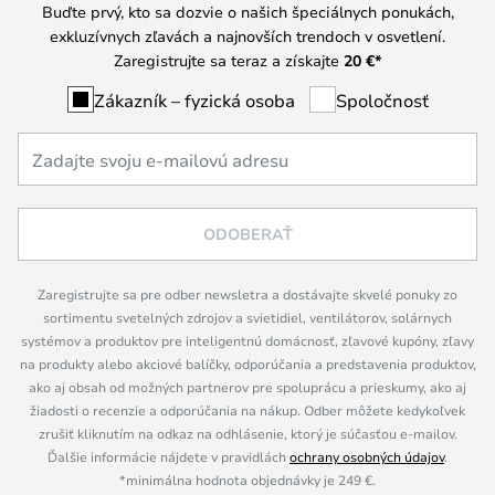
Buďte prvý, kto sa dozvie o našich špeciálnych ponukách,
exkluzívnych zľavách a najnovších trendoch v osvetlení.
Zaregistrujte sa teraz a získajte
20 €
*
Zákazník – fyzická osoba
Spoločnosť
ODOBERAŤ
Zaregistrujte sa pre odber newsletra a dostávajte skvelé ponuky zo
sortimentu svetelných zdrojov a svietidiel, ventilátorov, solárnych
systémov a produktov pre inteligentnú domácnosť, zľavové kupóny, zľavy
na produkty alebo akciové balíčky, odporúčania a predstavenia produktov,
ako aj obsah od možných partnerov pre spoluprácu a prieskumy, ako aj
žiadosti o recenzie a odporúčania na nákup. Odber môžete kedykoľvek
zrušiť kliknutím na odkaz na odhlásenie, ktorý je súčasťou e-mailov.
Ďalšie informácie nájdete v pravidlách
ochrany osobných údajov
.
*minimálna hodnota objednávky je 249 €.