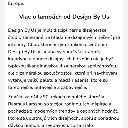
Európe.
Viac o lampách od Design By Us
Design By Us je multidisciplinárne dizajnérske
štúdio zamerané na hľadanie dizajnových riešení pre
interiéry. Charakteristickým znakom osvetlenia
Design By Us je snaha vytvárať všestranné,
kreatívne a pútavé dizajny. Ich filozofiou nie je byť
typickou škandinávskou dizajnérskou spoločnosťou,
ale dizajnérskou spoločnosťou, ktorá pri navrhovaní
vyťahuje veľkú paletu a hľadá riešenia, ktoré sú
farebnejšie, pútavejšie a zábavnejšie.
Značku založil v 90. rokoch minulého storočia
Rasmus Larsson so svojou rodinou. Ich inšpirácia
pochádza z moderných trendov a osobných hodnôt,
ktoré sa uplatňujú v ich dizajnoch, spolu s poriadnou
dávkou humoru a zvedavosti, čo sa stalo