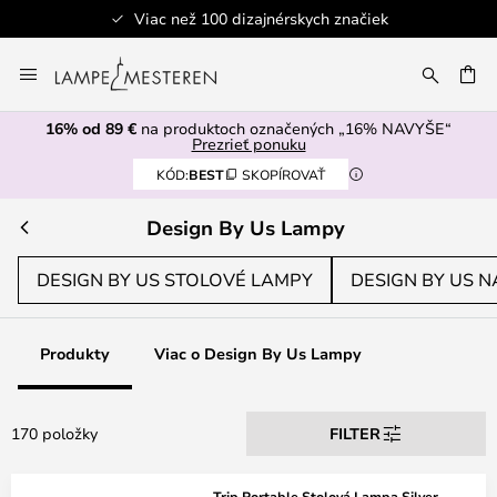
Bezpečná platba
Skip
to
AŤ
Content
16% od 89 €
na produktoch označených „16% NAVYŠE“
Prezrieť ponuku
KÓD:
BEST
SKOPÍROVAŤ
Design By Us Lampy
DESIGN BY US STOLOVÉ LAMPY
DESIGN BY US N
Produkty
Viac o Design By Us Lampy
170 položky
FILTER
Trip Portable Stolová Lampa Silver -