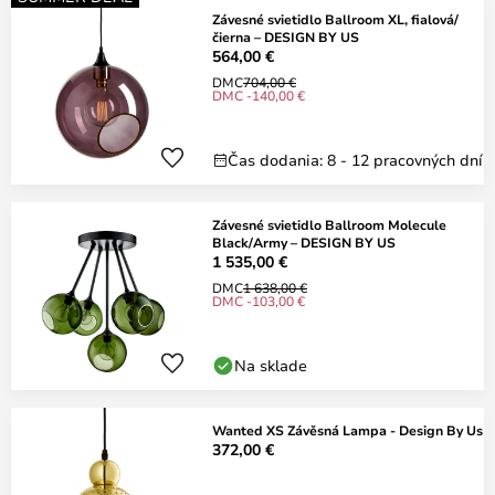
Závesné svietidlo Ballroom XL, fialová/
čierna – DESIGN BY US
564,00 €
DMC
704,00 €
DMC -140,00 €
Čas dodania: 8 - 12 pracovných dní
Závesné svietidlo Ballroom Molecule
Black/Army – DESIGN BY US
1 535,00 €
DMC
1 638,00 €
DMC -103,00 €
Na sklade
Wanted XS Závěsná Lampa - Design By Us
372,00 €