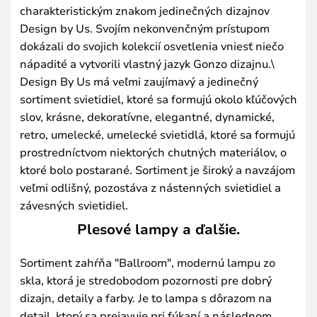
charakteristickým znakom jedinečných dizajnov
Design by Us. Svojím nekonvenčným prístupom
dokázali do svojich kolekcií osvetlenia vniesť niečo
nápadité a vytvorili vlastný jazyk Gonzo dizajnu.\
Design By Us má veľmi zaujímavý a jedinečný
sortiment svietidiel, ktoré sa formujú okolo kľúčových
slov, krásne, dekoratívne, elegantné, dynamické,
retro, umelecké, umelecké svietidlá, ktoré sa formujú
prostredníctvom niektorých chutných materiálov, o
ktoré bolo postarané. Sortiment je široký a navzájom
veľmi odlišný, pozostáva z nástenných svietidiel a
závesných svietidiel.
Plesové lampy a ďalšie.
Sortiment zahŕňa "Ballroom", modernú lampu zo
skla, ktorá je stredobodom pozornosti pre dobrý
dizajn, detaily a farby. Je to lampa s dôrazom na
detail, ktorý sa prejavuje pri fúkaní a následnom