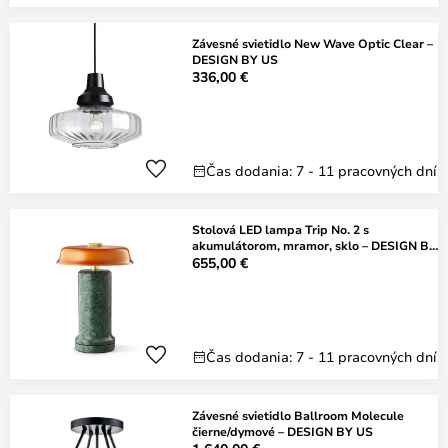
Závesné svietidlo New Wave Optic Clear –
DESIGN BY US
336,00 €
Čas dodania: 7 - 11 pracovných dní
Stolová LED lampa Trip No. 2 s
akumulátorom, mramor, sklo – DESIGN BY
US
655,00 €
Čas dodania: 7 - 11 pracovných dní
Závesné svietidlo Ballroom Molecule
čierne/dymové – DESIGN BY US