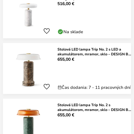
516,00 €
Na sklade
Stolová LED lampa Trip No. 2 s LED a
akumulátorem, mramor, sklo – DESIGN BY
US
655,00 €
Čas dodania: 7 - 11 pracovných dní
Stolová LED lampa Trip No. 2 s
akumulátorom, mramor, sklo – DESIGN BY
US
655,00 €