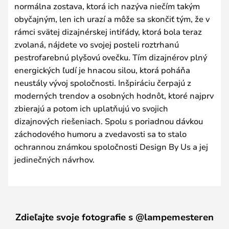
normálna zostava, ktorá ich nazýva niečím takým
obyčajným, len ich urazí a môže sa skončiť tým, že v
rámci svätej dizajnérskej intifády, ktorá bola teraz
zvolaná, nájdete vo svojej posteli roztrhanú
pestrofarebnú plyšovú ovečku. Tím dizajnérov plný
energických ľudí je hnacou silou, ktorá poháňa
neustály vývoj spoločnosti. Inšpiráciu čerpajú z
moderných trendov a osobných hodnôt, ktoré najprv
zbierajú a potom ich uplatňujú vo svojich
dizajnových riešeniach. Spolu s poriadnou dávkou
záchodového humoru a zvedavosti sa to stalo
ochrannou známkou spoločnosti Design By Us a jej
jedinečných návrhov.
Zdieľajte svoje fotografie s @lampemesteren