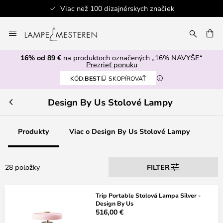
Viac než 100 dizajnérskych značiek
Skip
to
AŤ
Content
16% od 89 €
na produktoch označených „16% NAVYŠE“
Prezrieť ponuku
KÓD:
BEST
SKOPÍROVAŤ
Design By Us Stolové Lampy
Produkty
Viac o Design By Us Stolové Lampy
28 položky
FILTER
Trip Portable Stolová Lampa Silver -
Design By Us
516,00 €