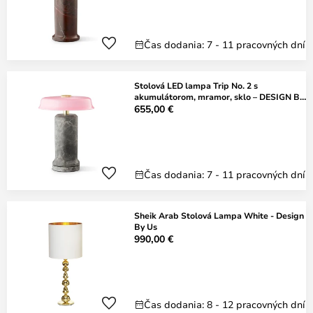
Čas dodania: 7 - 11 pracovných dní
Stolová LED lampa Trip No. 2 s
akumulátorom, mramor, sklo – DESIGN BY
US
655,00 €
Čas dodania: 7 - 11 pracovných dní
Sheik Arab Stolová Lampa White - Design
By Us
990,00 €
Čas dodania: 8 - 12 pracovných dní