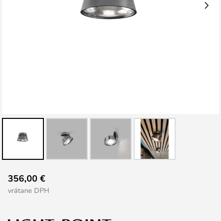
Preskočiť
356,00 €
na
vrátane DPH
začiatok
galérie
obrázkov