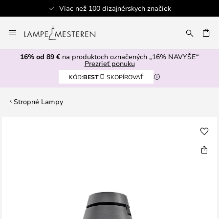
Viac než 100 dizajnérskych značiek
Skip
to
AŤ
Content
16% od 89 €
na produktoch označených „16% NAVYŠE“
Prezrieť ponuku
KÓD:
BEST
SKOPÍROVAŤ
Stropné Lampy
Preskočiť
na
koniec
galérie
obrázkov