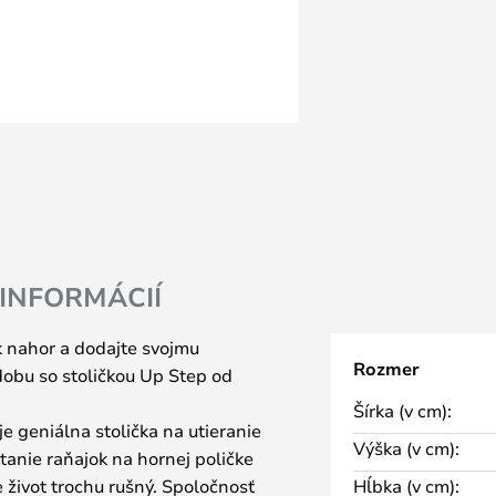
 INFORMÁCIÍ
k nahor a dodajte svojmu
Rozmer
obu so stoličkou Up Step od
Šírka (v cm):
e geniálna stolička na utieranie
Výška (v cm):
tanie raňajok na hornej poličke
e život trochu rušný. Spoločnosť
Hĺbka (v cm):