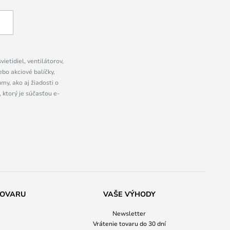
ietidiel, ventilátorov,
bo akciové balíčky,
y, ako aj žiadosti o
 ktorý je súčasťou e-
TOVARU
VAŠE VÝHODY
Newsletter
Vrátenie tovaru do 30 dní