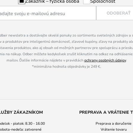
Zákazník – fyzická osoba
Spoločnosť
ODOBERAŤ
dber newsletra a dostávajte skvelé ponuky zo sortimentu svetelných zdrojov a sv
 a produktov pre inteligentnú domácnosť, zľavové kupóny, zľavy na produkty ale
tavenia produktov, ako aj obsah od možných partnerov pre spoluprácu a prieskum
ia na nákup. Odber môžete kedykoľvek zrušiť kliknutím na odkaz na odhlásenie,
mailov. Ďalšie informácie nájdete v pravidlách
ochrany osobných údajov
.
*minimálna hodnota objednávky je 249 €.
LUŽBY ZÁKAZNÍKOM
PREPRAVA A VRÁTENIE 
delok - piatok: 8.30 - 16.00
Preprava a doručenie
obota-nedeľa: zatvorené
Vrátenie tovaru