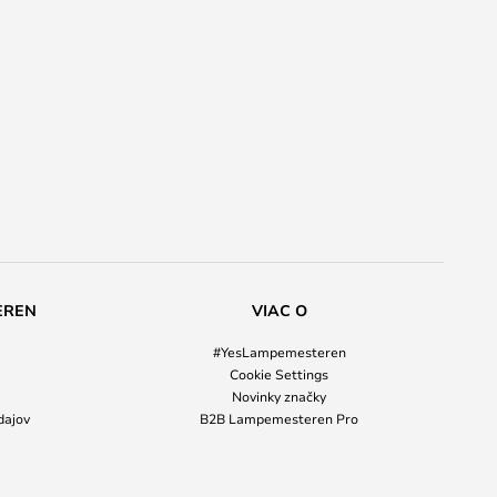
EREN
VIAC O
#YesLampemesteren
Cookie Settings
Novinky značky
dajov
B2B Lampemesteren Pro