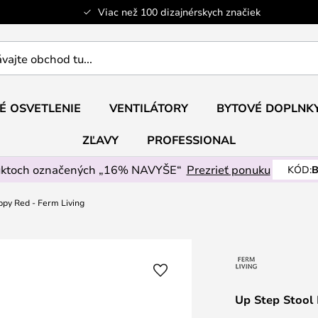
Viac než 100 dizajnérskych značiek
ajte
É OSVETLENIE
VENTILÁTORY
BYTOVÉ DOPLNK
ZĽAVY
PROFESSIONAL
uktoch označených „16% NAVYŠE“
Prezrieť ponuku
KÓD:
B
ppy Red - Ferm Living
Up Step Stool 