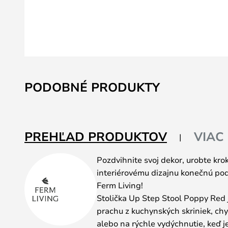
Preskočiť
na
PODOBNÉ PRODUKTY
začiatok
galérie
obrázkov
PREHĽAD PRODUKTOV
VIAC
Pozdvihnite svoj dekor, urobte kro
interiérovému dizajnu konečnú pod
Ferm Living!
Stolička Up Step Stool Poppy Red j
prachu z kuchynských skriniek, chy
alebo na rýchle vydýchnutie, keď j