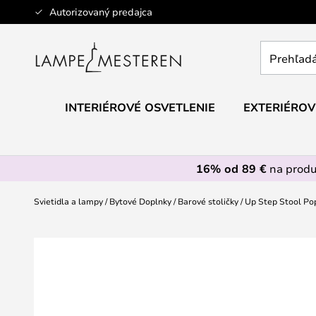
Skip
Autorizovaný predajca
to
Content
Prehľadáv
obchod
tu...
INTERIÉROVÉ OSVETLENIE
EXTERIÉROV
16% od 89 €
na prod
Svietidla a lampy
Bytové Doplnky
Barové stoličky
Up Step Stool Po
Preskočiť
na
koniec
galérie