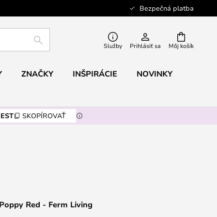
Bezpečná platba
HĽADAŤ
Služby
Prihlásiť sa
Môj košík
Y
ZNAČKY
INŠPIRÁCIE
NOVINKY
EST
SKOPÍROVAŤ
Poppy Red - Ferm Living