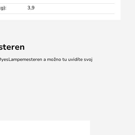
g):
3,9
steren
e #yesLampemesteren a možno tu uvidíte svoj