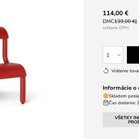
114,00 €
DMC
139,00 €
vrátane DPH
1
Vrátenie tova
Informácie o
Skladom posle
Čas dodania: 2
VŠETKY I
PRO