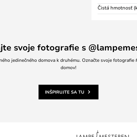
robok s hravým, organickým
Čistá hmotnosť (k
ieva severský minimalizmus a
ĺbi, keď si uvedomíte, že
né rúrky s pripevnenými
va v rôznych odtieňoch, ktoré
ajte svoje fotografie s @lampeme
jedného jedinečného domova k druhému. Označte svoje fotografi
domov!
INŠPIRUJTE SA TU