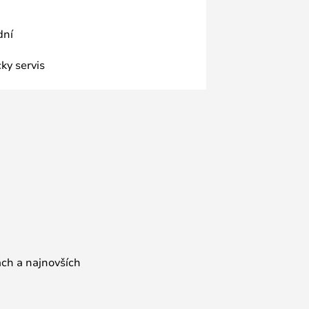
dní
ky servis
ách a najnovších