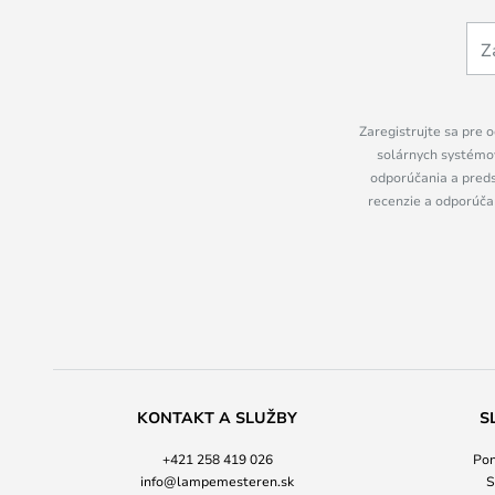
Zaregistrujte sa pre o
solárnych systémov
odporúčania a preds
recenzie a odporúčan
KONTAKT A SLUŽBY
S
+421 258 419 026
Pon
info@lampemesteren.sk
S