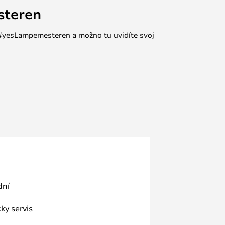
steren
e #yesLampemesteren a možno tu uvidíte svoj
dní
ky servis