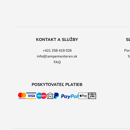
KONTAKT A SLUŽBY
S
+421 258 419 026
Pon
info@lampemesteren.sk
S
FAQ
POSKYTOVATEĽ PLATIEB