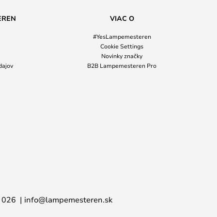
EREN
VIAC O
#YesLampemesteren
Cookie Settings
Novinky značky
dajov
B2B Lampemesteren Pro
 026
info@lampemesteren.sk