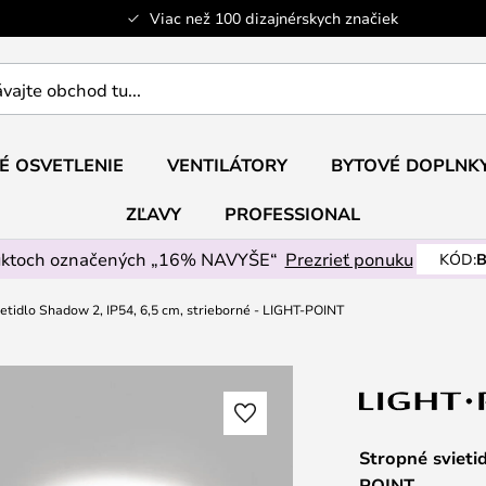
Viac než 100 dizajnérskych značiek
ajte
É OSVETLENIE
VENTILÁTORY
BYTOVÉ DOPLNK
ZĽAVY
PROFESSIONAL
uktoch označených „16% NAVYŠE“
Prezrieť ponuku
KÓD:
B
etidlo Shadow 2, IP54, 6,5 cm, strieborné - LIGHT-POINT
Stropné svieti
POINT