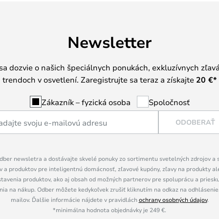
Newsletter
 sa dozvie o našich špeciálnych ponukách, exkluzívnych zľav
trendoch v osvetlení. Zaregistrujte sa teraz a získajte
20 €
*
Zákazník – fyzická osoba
Spoločnosť
ODOBERAŤ
dber newsletra a dostávajte skvelé ponuky zo sortimentu svetelných zdrojov a sv
 a produktov pre inteligentnú domácnosť, zľavové kupóny, zľavy na produkty ale
tavenia produktov, ako aj obsah od možných partnerov pre spoluprácu a prieskum
ia na nákup. Odber môžete kedykoľvek zrušiť kliknutím na odkaz na odhlásenie,
mailov. Ďalšie informácie nájdete v pravidlách
ochrany osobných údajov
.
*minimálna hodnota objednávky je 249 €.