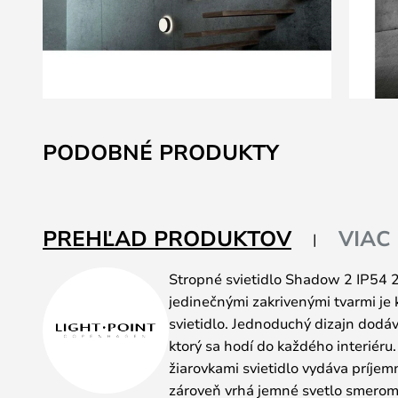
Preskočiť
na
PODOBNÉ PRODUKTY
začiatok
galérie
obrázkov
PREHĽAD PRODUKTOV
VIAC
Stropné svietidlo Shadow 2 IP54 
jedinečnými zakrivenými tvarmi je
svietidlo. Jednoduchý dizajn dodáv
ktorý sa hodí do každého interiér
žiarovkami svietidlo vydáva príje
zároveň vrhá jemné svetlo smerom 