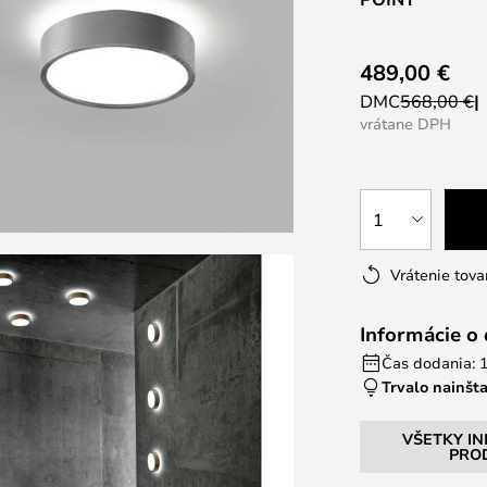
489,00 €
DMC
568,00 €
vrátane DPH
1
Vrátenie tova
Informácie o
Čas dodania: 1
Trvalo nainšt
VŠETKY I
PRO