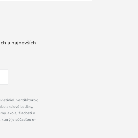
ách a najnovších
ietidiel, ventilátorov,
bo akciové balíčky,
y, ako aj žiadosti o
 ktorý je súčasťou e-