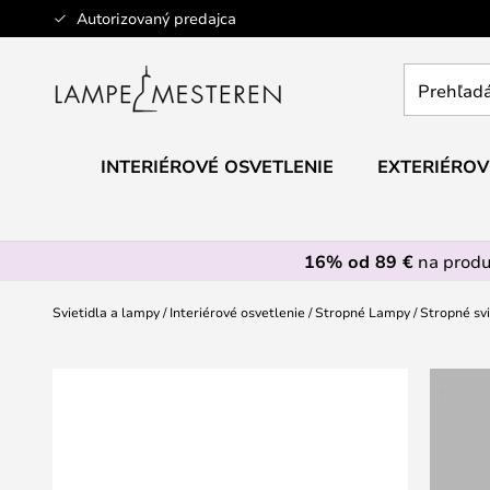
Skip
Autorizovaný predajca
to
Content
Prehľadáv
obchod
tu...
INTERIÉROVÉ OSVETLENIE
EXTERIÉROV
16% od 89 €
na prod
Svietidla a lampy
Interiérové osvetlenie
Stropné Lampy
Stropné svi
Preskočiť
na
koniec
galérie