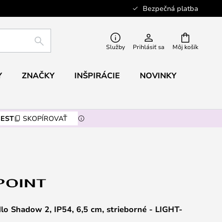
Bezpečná platba
HĽADAŤ
Služby
Prihlásiť sa
Môj košík
Y
ZNAČKY
INŠPIRÁCIE
NOVINKY
EST
SKOPÍROVAŤ
dlo Shadow 2, IP54, 6,5 cm, strieborné - LIGHT-