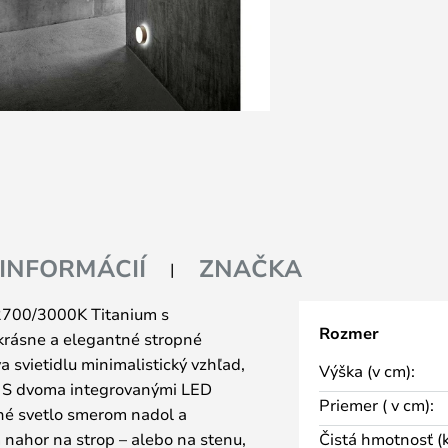
 INFORMÁCIÍ
ZNAČKA
2700/3000K Titanium s
Rozmer
 krásne a elegantné stropné
a svietidlu minimalistický vzhľad,
Výška (v cm):
u. S dvoma integrovanými LED
Priemer ( v cm):
mné svetlo smerom nadol a
nahor na strop – alebo na stenu,
Čistá hmotnosť (k