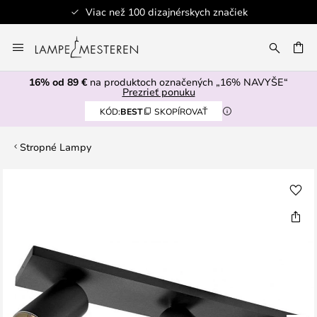
Viac než 100 dizajnérskych značiek
Skip
to
AŤ
Content
16% od 89 €
na produktoch označených „16% NAVYŠE“
Prezrieť ponuku
KÓD:
BEST
SKOPÍROVAŤ
Stropné Lampy
Preskočiť
na
koniec
galérie
obrázkov