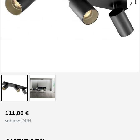
Preskočiť
111,00 €
na
vrátane DPH
začiatok
galérie
obrázkov