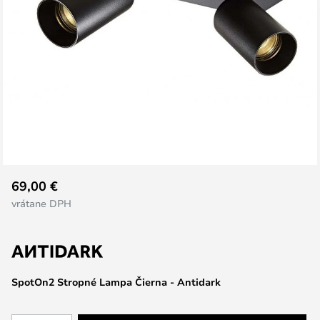
Preskočiť
69,00 €
na
vrátane DPH
začiatok
galérie
obrázkov
SpotOn2 Stropné Lampa Čierna - Antidark