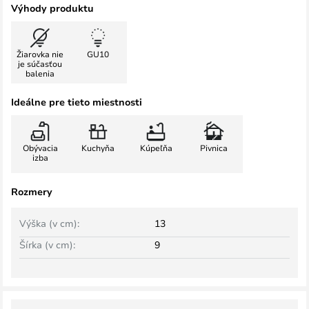
Výhody produktu
Žiarovka nie
GU10
je súčasťou
balenia
Ideálne pre tieto miestnosti
Obývacia
Kuchyňa
Kúpeľňa
Pivnica
izba
Rozmery
Výška (v cm):
13
Šírka (v cm):
9