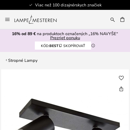
Viac než 100 dizajnérskych značiek
Skip
to
AŤ
Content
16% od 89 €
na produktoch označených „16% NAVYŠE“
Prezrieť ponuku
KÓD:
BEST
SKOPÍROVAŤ
Stropné Lampy
Preskočiť
na
koniec
galérie
obrázkov