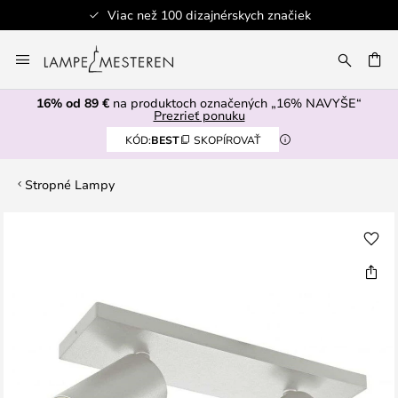
Viac než 100 dizajnérskych značiek
Skip
to
AŤ
Content
16% od 89 €
na produktoch označených „16% NAVYŠE“
Prezrieť ponuku
KÓD:
BEST
SKOPÍROVAŤ
Stropné Lampy
Preskočiť
na
koniec
galérie
obrázkov