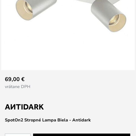
Preskočiť
69,00 €
na
vrátane DPH
začiatok
galérie
obrázkov
SpotOn2 Stropné Lampa Biela - Antidark