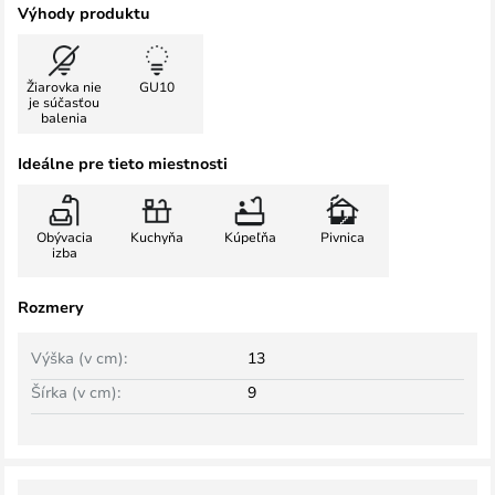
Výhody produktu
Žiarovka nie
GU10
je súčasťou
balenia
Ideálne pre tieto miestnosti
Obývacia
Kuchyňa
Kúpeľňa
Pivnica
izba
Rozmery
Výška (v cm):
13
Šírka (v cm):
9