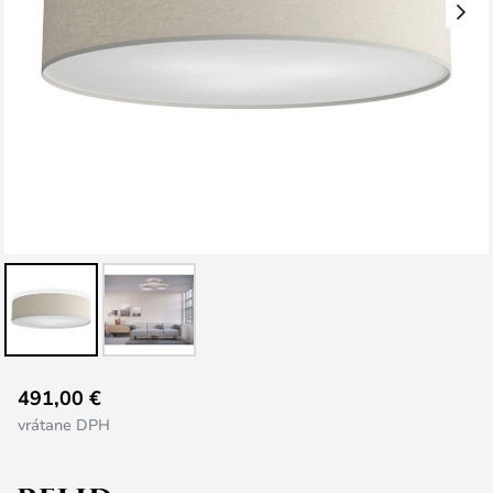
Preskočiť
491,00 €
na
vrátane DPH
začiatok
galérie
obrázkov