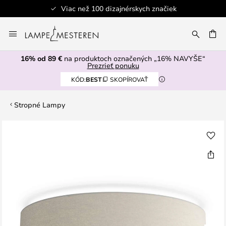
Viac než 100 dizajnérskych značiek
Skip
to
AŤ
Content
16% od 89 €
na produktoch označených „16% NAVYŠE“
Prezrieť ponuku
KÓD:
BEST
SKOPÍROVAŤ
Stropné Lampy
Preskočiť
na
koniec
galérie
obrázkov