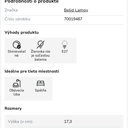
Podrobnosti o produkte
Značka
Belid Lampy
Číslo výrobku:
70019487
Výhody produktu
Stmievateľ
Žiarovka nie
E27
né
je súčasťou
balenia
Ideálne pre tieto miestnosti
Obývacia
Spálňa
izba
Rozmery
Výška (v cm):
17,3