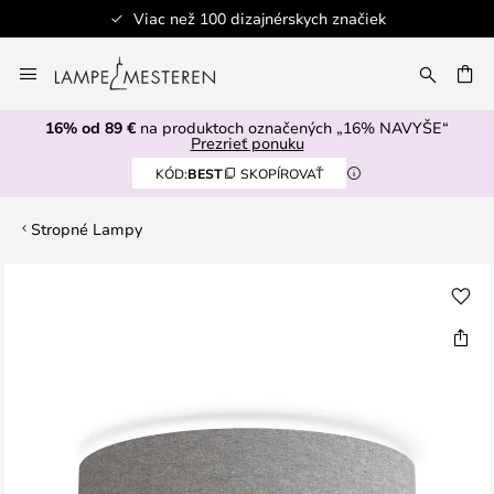
Viac než 100 dizajnérskych značiek
Skip
to
AŤ
Content
16% od 89 €
na produktoch označených „16% NAVYŠE“
Prezrieť ponuku
KÓD:
BEST
SKOPÍROVAŤ
Stropné Lampy
Preskočiť
na
koniec
galérie
obrázkov