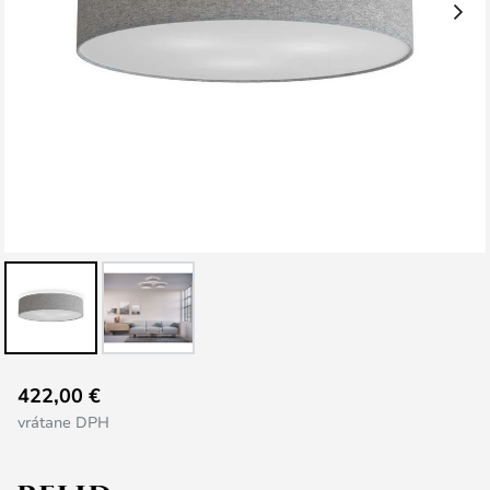
Preskočiť
422,00 €
na
vrátane DPH
začiatok
galérie
obrázkov