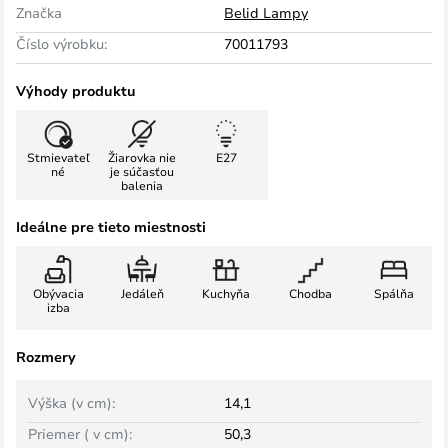
Značka
Belid Lampy
Číslo výrobku:
70011793
Výhody produktu
Stmievateľ
Žiarovka nie
E27
né
je súčasťou
balenia
Ideálne pre tieto miestnosti
Obývacia
Jedáleň
Kuchyňa
Chodba
Spálňa
izba
Rozmery
Výška (v cm):
14,1
Priemer ( v cm):
50,3