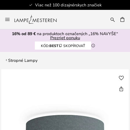
Viac než 100 dizajnérskych značiek
Skip
to
AŤ
Content
16% od 89 €
na produktoch označených „16% NAVYŠE“
Prezrieť ponuku
KÓD:
BEST
SKOPÍROVAŤ
Stropné Lampy
Preskočiť
na
koniec
galérie
obrázkov