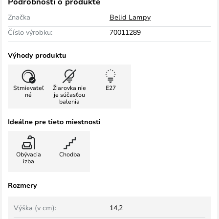
Podrobnosti o produkte
Značka
Belid Lampy
Číslo výrobku:
70011289
Výhody produktu
Stmievateľ
Žiarovka nie
E27
né
je súčasťou
balenia
Ideálne pre tieto miestnosti
Obývacia
Chodba
izba
Rozmery
Výška (v cm):
14,2