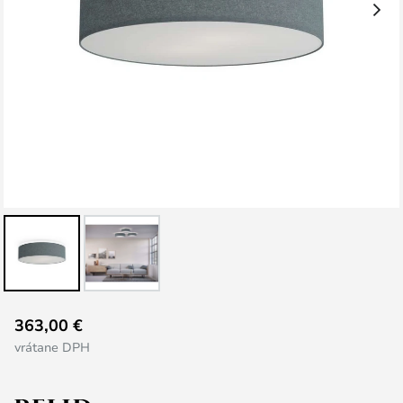
Preskočiť
363,00 €
na
vrátane DPH
začiatok
galérie
obrázkov