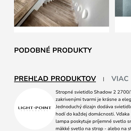
Preskočiť
na
PODOBNÉ PRODUKTY
začiatok
galérie
obrázkov
PREHĽAD PRODUKTOV
VIAC
Stropné svietidlo Shadow 2 2700
zakrivenými tvarmi je krásne a ele
Jednoduchý dizajn dodáva svietidlu
hodí do každej domácnosti. Vďak
lampa poskytuje príjemné svetlo 
mäkké svetlo na strop - alebo na s