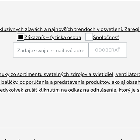
luzívnych zľavách a najnovších trendoch v osvetlení. Zaregis
Zákazník – fyzická osoba
Spoločnosť
ODOBERAŤ
uky zo sortimentu svetelných zdrojov a svietidiel, ventiláto
 balíčky, odporúčania a predstavenia produktov, ako aj obsa
dykoľvek zrušiť kliknutím na odkaz na odhlásenie, ktorý je s