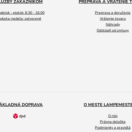
LUŽBY ZÁKAZNÍKOM
PREPRAVA A VRÁTENIE 
delok - piatok: 8.30 - 16.00
Preprava a doručenie
obota-nedeľa: zatvorené
Vrátenie tovaru
Náhrady
Odstúpiť od zmluvy
ÁKLADNÁ DOPRAVA
O MESTE LAMPEMEST
O nás
Právna doložka
Podmienky a pravidlá