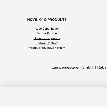
NOVINKY O PRODUKTE
Audo Copenhagen
Verner Panton
Hodnota za peniaze
Bytové Doplnky
Všetky produktové novinky
Lampemesteren GmbH
Raba
Shadow 2 Stropné Lampa IP54 2700/3
POINT
Čas dodania: 2 - 5 pracovných dní