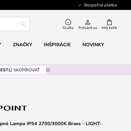
Bezpečná platba
HĽADAŤ
Služby
Prihlásiť sa
Môj košík
Y
ZNAČKY
INŠPIRÁCIE
NOVINKY
EST
SKOPÍROVAŤ
pné Lampa IP54 2700/3000K Brass - LIGHT-