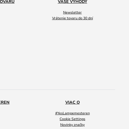
TOVARU
VAŠE VÝHODY
Newsletter
Vrátenie tovaru do 30 dní
EREN
VIAC O
#YesLampemesteren
Cookie Settings
Novinky značky