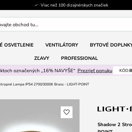
Viac než 100 dizajnérskych značiek
ajte
É OSVETLENIE
VENTILÁTORY
BYTOVÉ DOPLNK
ZĽAVY
PROFESSIONAL
uktoch označených „16% NAVYŠE“
Prezrieť ponuku
KÓD:
B
tropné Lampa IP54 2700/3000K Brass - LIGHT-POINT
Shadow 2 Stro
POINT