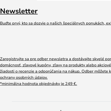
Newsletter
Buďte prvý, kto sa dozvie o našich špeciálnych ponukách, exk
Zaregistrujte sa pre odber newsletra a dostávajte skvelé pon
domácnosť, zľavové kupóny, zľavy na produkty alebo akciové
žiadosti o recenzie a odporúčania na nákup. Odber môžete ke
ochrany osobných údajov
.
*minimálna hodnota objednávky je 249 €.