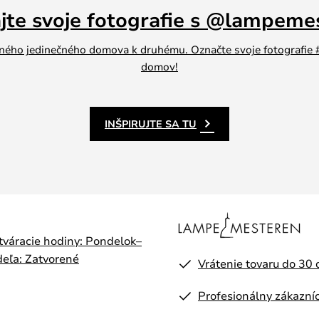
ajte svoje fotografie s @lampeme
jedného jedinečného domova k druhému. Označte svoje fotografi
domov!
INŠPIRUJTE SA TU
otváracie hodiny: Pondelok–
eľa: Zatvorené
Vrátenie tovaru do 30 
Profesionálny zákazníc