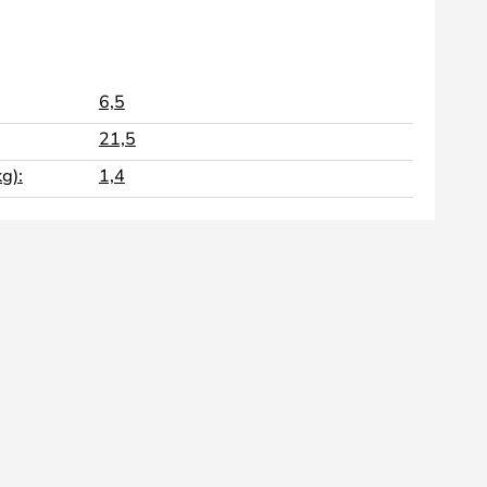
6,5
21,5
g):
1,4