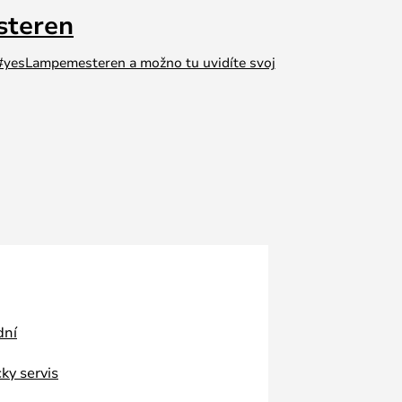
steren
e #yesLampemesteren a možno tu uvidíte svoj
dní
ky servis