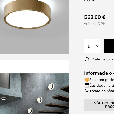
568,00 €
vrátane DPH
1
Vrátenie tova
Informácie o
Skladom posle
Čas dodania: 2
Trvalo nainšt
VŠETKY I
PRO