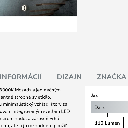
 INFORMÁCIÍ
DIZAJN
ZNAČKA
/3000K Mosadz s jedinečnými
Jas
gantné stropné svietidlo.
 minimalistický vzhľad, ktorý sa
Dark
a dvom integrovaným svetlám LED
smerom nadol a zároveň vrhá
110 Lumen
tenu, ak sa ju rozhodnete použiť