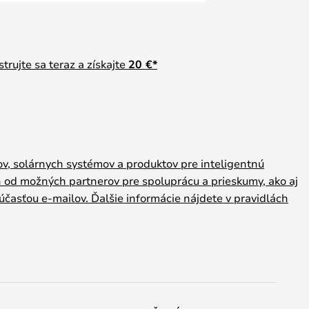
trujte sa teraz a získajte
20 €
*
rov, solárnych systémov a produktov pre inteligentnú
h od možných partnerov pre spoluprácu a prieskumy, ako aj
účasťou e-mailov. Ďalšie informácie nájdete v pravidlách