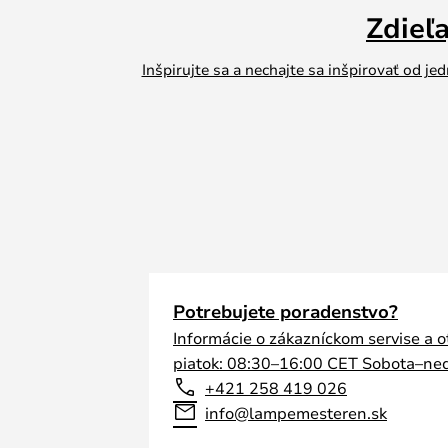
Zdieľ
Inšpirujte sa a nechajte sa inšpirovať od 
Potrebujete poradenstvo?
Informácie o zákazníckom servise a 
piatok: 08:30–16:00 CET Sobota–ned
+421 258 419 026
info@lampemesteren.sk