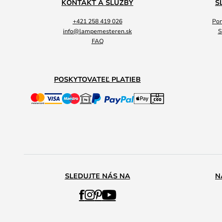
KONTAKT A SLUŽBY
S
+421 258 419 026
Pon
info@lampemesteren.sk
S
FAQ
POSKYTOVATEĽ PLATIEB
SLEDUJTE NÁS NA
N