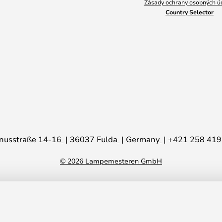
Zásady ochrany osobných ú
Country Selector
nusstraße 14-16
36037 Fulda
Germany
+421 258 419
© 2026 Lampemesteren GmbH
000K Brass - LIGHT-