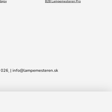
dajov
B2B Lampemesteren Pro
 026
info@lampemesteren.sk
568,00 €
PRIDAŤ DO KOŠÍKA