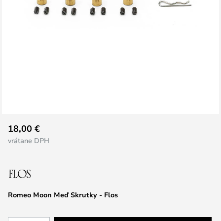
Preskočiť
18,00 €
na
vrátane DPH
začiatok
galérie
obrázkov
Romeo Moon Meď Skrutky - Flos