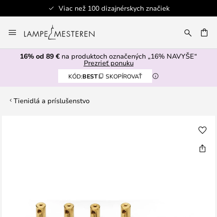
Viac než 100 dizajnérskych značiek
Skip
to
AŤ
Content
16% od 89 €
na produktoch označených „16% NAVYŠE“
Prezrieť ponuku
KÓD:
BEST
SKOPÍROVAŤ
Tienidlá a príslušenstvo
Preskočiť
na
koniec
galérie
obrázkov