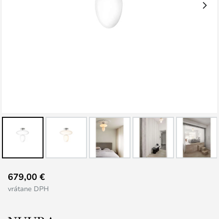
Preskočiť
679,00 €
na
vrátane DPH
začiatok
galérie
obrázkov