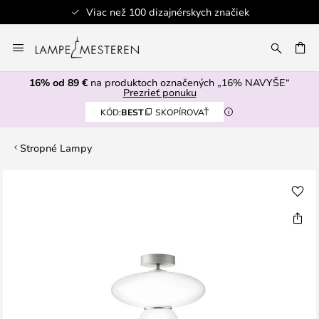
Viac než 100 dizajnérskych značiek
Skip
to
AŤ
Content
16% od 89 €
na produktoch označených „16% NAVYŠE“
Prezrieť ponuku
KÓD:
BEST
SKOPÍROVAŤ
Stropné Lampy
Preskočiť
na
koniec
galérie
obrázkov