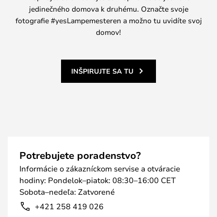
jedinečného domova k druhému. Označte svoje
fotografie #yesLampemesteren a možno tu uvidíte svoj
domov!
INŠPIRUJTE SA TU
Potrebujete poradenstvo?
Informácie o zákazníckom servise a otváracie
hodiny: Pondelok–piatok: 08:30–16:00 CET
Sobota–nedeľa: Zatvorené
+421 258 419 026