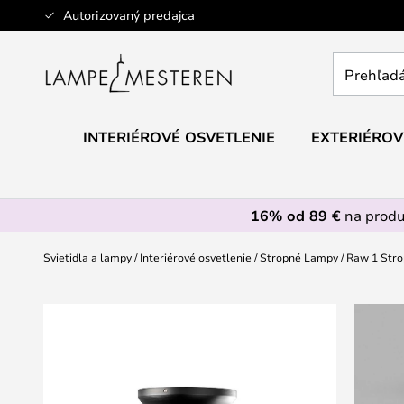
Skip
Autorizovaný predajca
to
Content
Prehľadáv
obchod
tu...
INTERIÉROVÉ OSVETLENIE
EXTERIÉROV
16% od 89 €
na prod
Svietidla a lampy
Interiérové osvetlenie
Stropné Lampy
Raw 1 Stro
Preskočiť
na
koniec
galérie