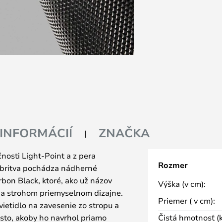
 INFORMÁCIÍ
ZNAČKA
čnosti Light-Point a z pera
Rozmer
o britva pochádza nádherné
bon Black, ktoré, ako už názov
Výška (v cm):
 a strohom priemyselnom dizajne.
Priemer ( v cm):
vietidlo na zavesenie zo stropu a
sto, akoby ho navrhol priamo
Čistá hmotnosť (k