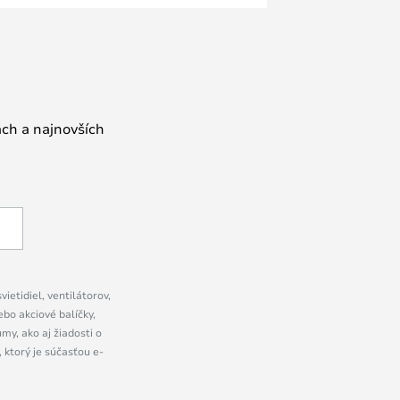
ách a najnovších
ietidiel, ventilátorov,
bo akciové balíčky,
y, ako aj žiadosti o
 ktorý je súčasťou e-