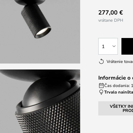
277,00 €
vrátane DPH
1
Vrátenie tova
Informácie o
Čas dodania: 1
Trvalo nainšt
VŠETKY I
PRO