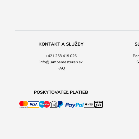
KONTAKT A SLUŽBY
S
+421 258 419 026
Pon
info@lampemesteren.sk
S
FAQ
POSKYTOVATEĽ PLATIEB