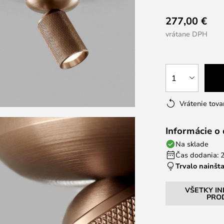
277,00 €
vrátane DPH
1
Vrátenie tova
Informácie o
Na sklade
Čas dodania: 2
Trvalo nainšt
VŠETKY I
PRO