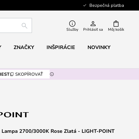
Bezpečná platba
HĽADAŤ
Služby
Prihlásiť sa
Môj košík
Y
ZNAČKY
INŠPIRÁCIE
NOVINKY
BEST
SKOPÍROVAŤ
 Lampa 2700/3000K Rose Zlatá - LIGHT-POINT