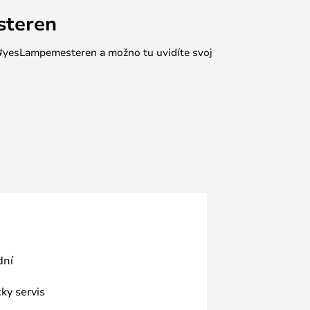
steren
e #yesLampemesteren a možno tu uvidíte svoj
dní
ky servis