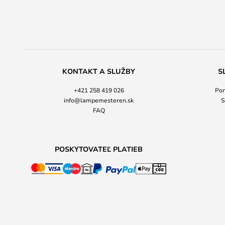
KONTAKT A SLUŽBY
S
+421 258 419 026
Pon
info@lampemesteren.sk
S
FAQ
POSKYTOVATEĽ PLATIEB