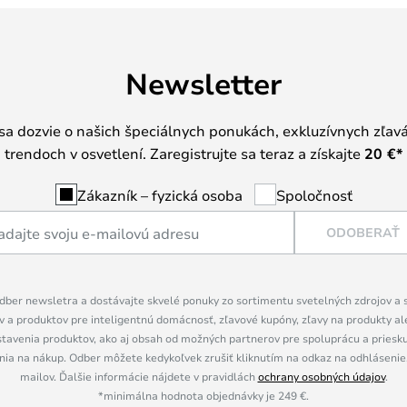
Newsletter
 sa dozvie o našich špeciálnych ponukách, exkluzívnych zľav
trendoch v osvetlení. Zaregistrujte sa teraz a získajte
20 €
*
Zákazník – fyzická osoba
Spoločnosť
ODOBERAŤ
dber newsletra a dostávajte skvelé ponuky zo sortimentu svetelných zdrojov a sv
 a produktov pre inteligentnú domácnosť, zľavové kupóny, zľavy na produkty ale
tavenia produktov, ako aj obsah od možných partnerov pre spoluprácu a prieskum
ia na nákup. Odber môžete kedykoľvek zrušiť kliknutím na odkaz na odhlásenie,
mailov. Ďalšie informácie nájdete v pravidlách
ochrany osobných údajov
.
*minimálna hodnota objednávky je 249 €.