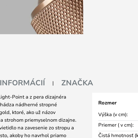
 INFORMÁCIÍ
ZNAČKA
Light-Point a z pera dizajnéra
Rozmer
ochádza nádherné stropné
old, ktoré, ako už názov
Výška (v cm):
 a strohom priemyselnom dizajne.
Priemer ( v cm):
vietidlo na zavesenie zo stropu a
sto, akoby ho navrhol priamo
Čistá hmotnosť (k