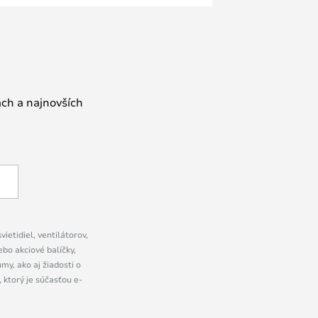
ách a najnovších
ietidiel, ventilátorov,
bo akciové balíčky,
y, ako aj žiadosti o
 ktorý je súčasťou e-