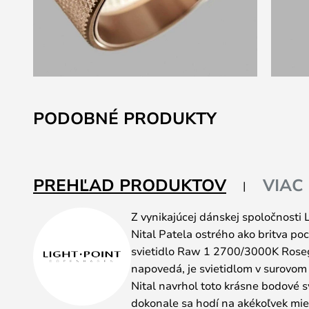
Preskočiť
na
PODOBNÉ PRODUKTY
začiatok
galérie
obrázkov
PREHĽAD PRODUKTOV
VIAC
Z vynikajúcej dánskej spoločnosti 
Nital Patela ostrého ako britva p
svietidlo Raw 1 2700/3000K Roseg
napovedá, je svietidlom v surovom
Nital navrhol toto krásne bodové s
dokonale sa hodí na akékoľvek mie