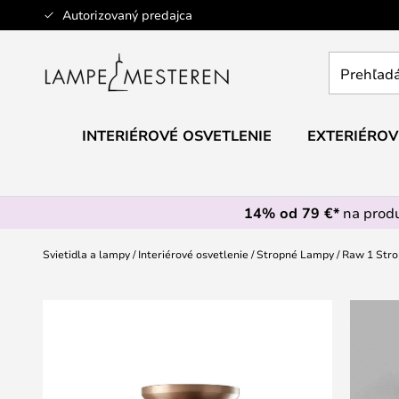
Skip
Autorizovaný predajca
to
Content
Prehľadáv
obchod
tu...
INTERIÉROVÉ OSVETLENIE
EXTERIÉROV
14% od 79 €*
na prod
Svietidla a lampy
Interiérové osvetlenie
Stropné Lampy
Raw 1 Stro
Preskočiť
na
koniec
galérie