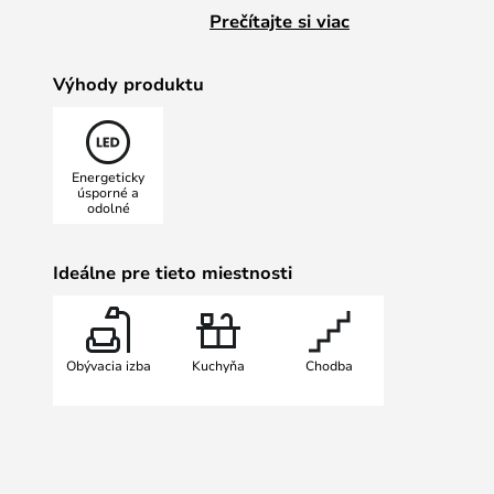
preň - elegantný vrchnák vyzerá, 
Prečítajte si viac
ozdobili malými opracovanými koso
povrchu hĺbku a štruktúru a celej k
Výhody produktu
hmatateľnosť.
Reflektor sa rodí so zabudovanou 
a je k dispozícii s jedným aj dvoma
Energeticky
úsporné a
odolné
Ideálne pre tieto miestnosti
Obývacia izba
Kuchyňa
Chodba