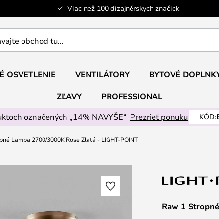
Viac než 100 dizajnérskych značiek
ajte
É OSVETLENIE
VENTILÁTORY
BYTOVÉ DOPLNK
ZĽAVY
PROFESSIONAL
uktoch označených „14% NAVYŠE“
Prezrieť ponuku
KÓD:
pné Lampa 2700/3000K Rose Zlatá - LIGHT-POINT
Raw 1 Stropné