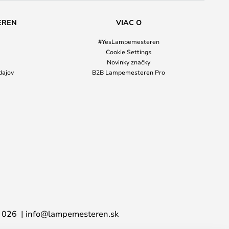
EREN
VIAC O
#YesLampemesteren
Cookie Settings
Novinky značky
dajov
B2B Lampemesteren Pro
 026
info@lampemesteren.sk