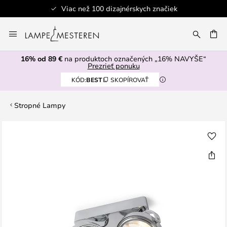
Viac než 100 dizajnérskych značiek
Skip
to
AŤ
Content
16% od 89 €
na produktoch označených „16% NAVYŠE“
Prezrieť ponuku
KÓD:
BEST
SKOPÍROVAŤ
Stropné Lampy
Preskočiť
na
koniec
galérie
obrázkov