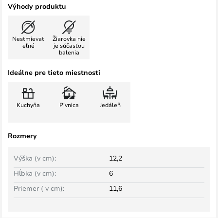
Výhody produktu
Nestmievat
Žiarovka nie
eľné
je súčasťou
balenia
Ideálne pre tieto miestnosti
Kuchyňa
Pivnica
Jedáleň
Rozmery
Výška (v cm):
12,2
Hĺbka (v cm):
6
Priemer ( v cm):
11,6