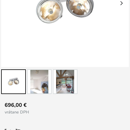
Preskočiť
696,00 €
na
vrátane DPH
začiatok
galérie
obrázkov