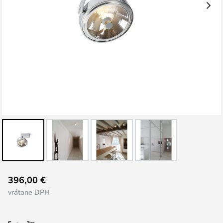
Preskočiť
396,00 €
na
vrátane DPH
začiatok
galérie
obrázkov