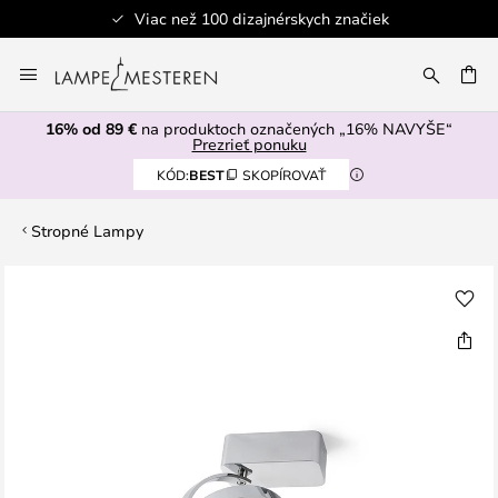
Viac než 100 dizajnérskych značiek
Skip
to
AŤ
Content
16% od 89 €
na produktoch označených „16% NAVYŠE“
Prezrieť ponuku
KÓD:
BEST
SKOPÍROVAŤ
Stropné Lampy
Preskočiť
na
koniec
galérie
obrázkov