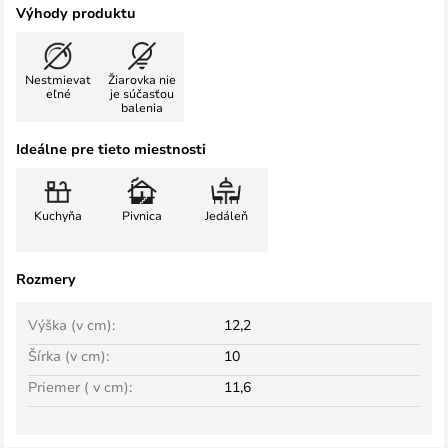
Výhody produktu
Nestmievat
Žiarovka nie
eľné
je súčasťou
balenia
Ideálne pre tieto miestnosti
Kuchyňa
Pivnica
Jedáleň
Rozmery
Výška (v cm):
12,2
Šírka (v cm):
10
Priemer ( v cm):
11,6