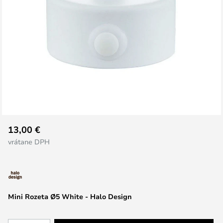
Preskočiť
13,00 €
na
vrátane DPH
začiatok
galérie
obrázkov
Mini Rozeta Ø5 White - Halo Design