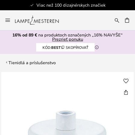
Viac než 100 dizajnérskych značiek
Skip
to
AŤ
Content
16% od 89 €
na produktoch označených „16% NAVYŠE“
Prezrieť ponuku
KÓD:
BEST
SKOPÍROVAŤ
Tienidlá a príslušenstvo
Preskočiť
na
koniec
galérie
obrázkov