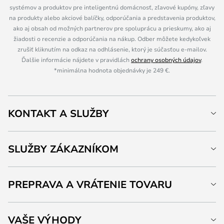
systémov a produktov pre inteligentnú domácnosť, zľavové kupóny, zľavy
na produkty alebo akciové balíčky, odporúčania a predstavenia produktov,
ako aj obsah od možných partnerov pre spoluprácu a prieskumy, ako aj
žiadosti o recenzie a odporúčania na nákup. Odber môžete kedykoľvek
zrušiť kliknutím na odkaz na odhlásenie, ktorý je súčasťou e-mailov.
Ďalšie informácie nájdete v pravidlách
ochrany osobných údajov
.
*minimálna hodnota objednávky je 249 €.
KONTAKT A SLUŽBY
SLUŽBY ZÁKAZNÍKOM
PREPRAVA A VRÁTENIE TOVARU
VAŠE VÝHODY