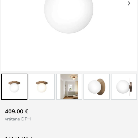
Preskočiť
409,00 €
na
vrátane DPH
začiatok
galérie
obrázkov