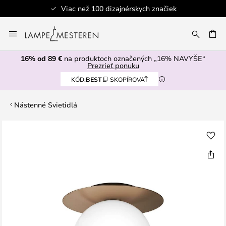
Viac než 100 dizajnérskych značiek
Skip
to
AŤ
Content
16% od 89 €
na produktoch označených „16% NAVYŠE“
Prezrieť ponuku
KÓD:
BEST
SKOPÍROVAŤ
Nástenné Svietidlá
Preskočiť
na
koniec
galérie
obrázkov