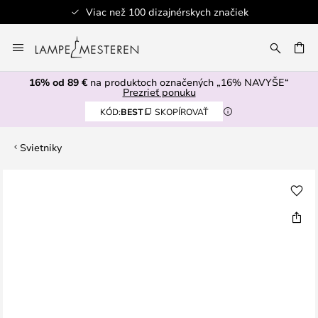
Viac než 100 dizajnérskych značiek
Skip
to
AŤ
Content
16% od 89 €
na produktoch označených „16% NAVYŠE“
Prezrieť ponuku
KÓD:
BEST
SKOPÍROVAŤ
Svietniky
Preskočiť
na
koniec
galérie
obrázkov