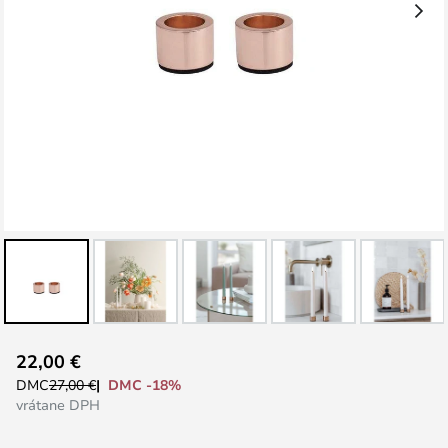
Preskočiť
22,00 €
na
DMC -18%
DMC
27,00 €
začiatok
vrátane DPH
galérie
obrázkov