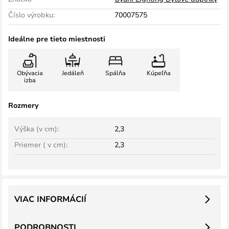
Číslo výrobku:
70007575
Ideálne pre tieto miestnosti
Obývacia
Jedáleň
Spálňa
Kúpeľňa
izba
Rozmery
Výška (v cm):
2,3
Priemer ( v cm):
2,3
VIAC INFORMÁCIÍ
PODROBNOSTI