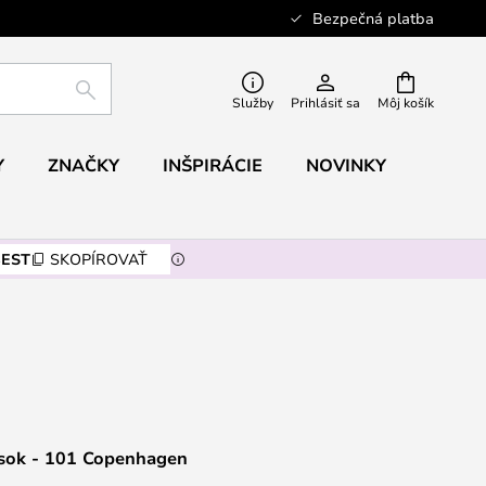
Bezpečná platba
HĽADAŤ
Služby
Prihlásiť sa
Môj košík
Y
ZNAČKY
INŠPIRÁCIE
NOVINKY
EST
SKOPÍROVAŤ
esok - 101 Copenhagen