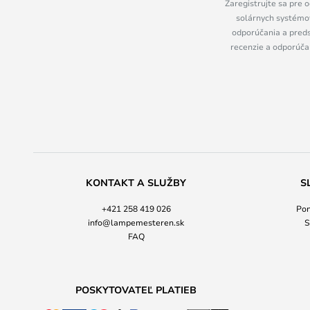
Zaregistrujte sa pre o
solárnych systémov
odporúčania a preds
recenzie a odporúčan
KONTAKT A SLUŽBY
S
+421 258 419 026
Pon
info@lampemesteren.sk
S
FAQ
POSKYTOVATEĽ PLATIEB