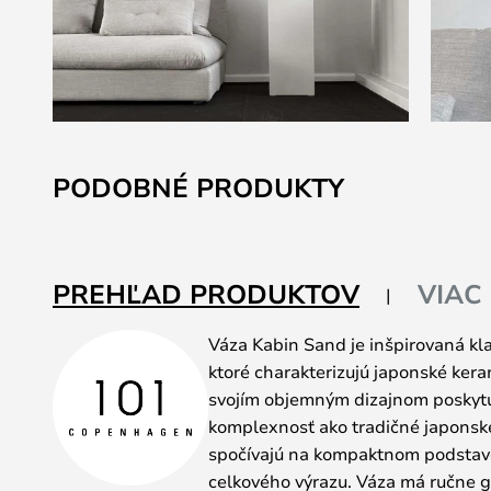
Preskočiť
na
PODOBNÉ PRODUKTY
začiatok
galérie
obrázkov
PREHĽAD PRODUKTOV
VIAC
Váza Kabin Sand je inšpirovaná kl
ktoré charakterizujú japonské ker
svojím objemným dizajnom poskytuj
komplexnosť ako tradičné japonské
spočívajú na kompaktnom podstavc
celkového výrazu. Váza má ručne 