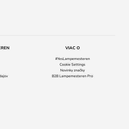
EREN
VIAC O
#YesLampemesteren
Cookie Settings
Novinky značky
dajov
B2B Lampemesteren Pro