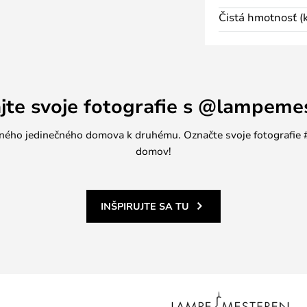
ľahko kombinuje s rôznymi
Čistá hmotnosť (k
najmä do minimalistických
ľovaná, na povrchu sa vyskytujú
bí jedinečný dizajnový objekt.
% vodotesná, preto je súčasťou
ajte svoje fotografie s @lampeme
poločnosti 101 Copenhagen. Séria
h tvarov, pričom všetky majú
jedného jedinečného domova k druhému. Označte svoje fotografi
bnosť, vďaka ktorej sa dajú ľahko
domov!
INŠPIRUJTE SA TU