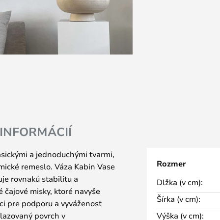
 INFORMÁCIÍ
asickými a jednoduchými tvarmi,
Rozmer
amické remeslo. Váza Kabin Vase
e rovnakú stabilitu a
Dlžka (v cm):
 čajové misky, ktoré navyše
Šírka (v cm):
i pre podporu a vyváženosť
glazovaný povrch v
Výška (v cm):