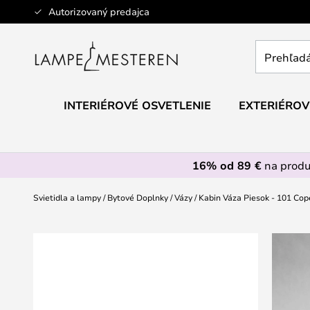
Skip
Autorizovaný predajca
to
Content
Prehľadáv
obchod
tu...
INTERIÉROVÉ OSVETLENIE
EXTERIÉROV
16% od 89 €
na prod
Svietidla a lampy
Bytové Doplnky
Vázy
Kabin Váza Piesok - 101 Co
Preskočiť
na
koniec
galérie