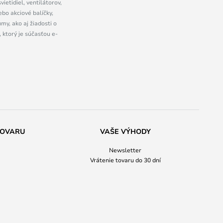
ietidiel, ventilátorov,
bo akciové balíčky,
y, ako aj žiadosti o
 ktorý je súčasťou e-
TOVARU
VAŠE VÝHODY
Newsletter
Vrátenie tovaru do 30 dní