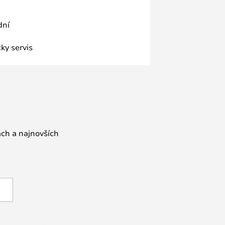
dní
ky servis
ách a najnovších