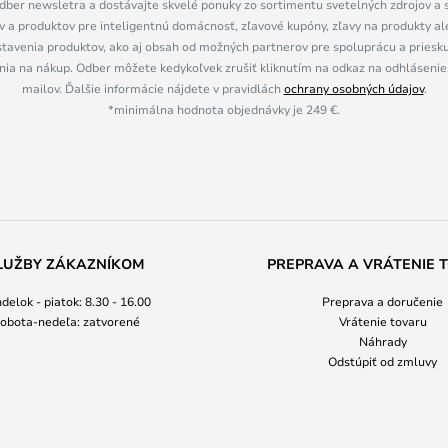
dber newsletra a dostávajte skvelé ponuky zo sortimentu svetelných zdrojov a sv
 a produktov pre inteligentnú domácnosť, zľavové kupóny, zľavy na produkty ale
tavenia produktov, ako aj obsah od možných partnerov pre spoluprácu a prieskum
ia na nákup. Odber môžete kedykoľvek zrušiť kliknutím na odkaz na odhlásenie,
mailov. Ďalšie informácie nájdete v pravidlách
ochrany osobných údajov
.
*minimálna hodnota objednávky je 249 €.
LUŽBY ZÁKAZNÍKOM
PREPRAVA A VRÁTENIE 
delok - piatok: 8.30 - 16.00
Preprava a doručenie
obota-nedeľa: zatvorené
Vrátenie tovaru
Náhrady
Odstúpiť od zmluvy