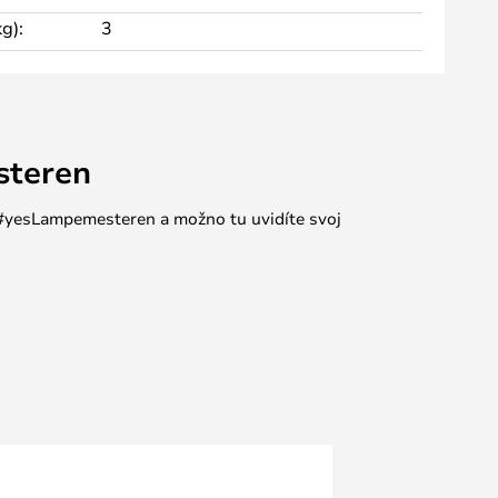
g):
3
steren
e #yesLampemesteren a možno tu uvidíte svoj