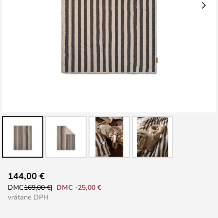
Preskočiť
144,00 €
na
DMC -25,00 €
DMC
169,00 €
začiatok
vrátane DPH
galérie
obrázkov