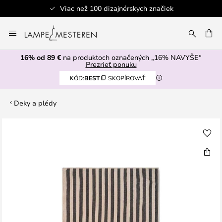
Viac než 100 dizajnérskych značiek
Skip
to
AŤ
Content
16% od 89 €
na produktoch označených „16% NAVYŠE“
Prezrieť ponuku
KÓD:
BEST
SKOPÍROVAŤ
Deky a plédy
Preskočiť
na
koniec
galérie
obrázkov