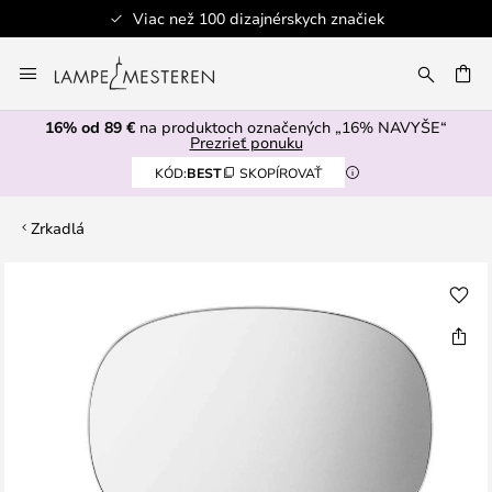
Viac než 100 dizajnérskych značiek
Skip
to
AŤ
Content
16% od 89 €
na produktoch označených „16% NAVYŠE“
Prezrieť ponuku
KÓD:
BEST
SKOPÍROVAŤ
Zrkadlá
Preskočiť
na
koniec
galérie
obrázkov