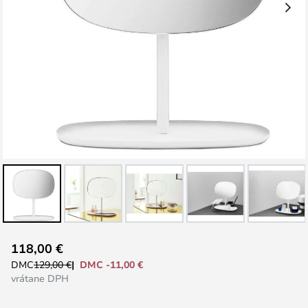
Preskočiť
118,00 €
na
DMC -11,00 €
DMC
129,00 €
začiatok
vrátane DPH
galérie
obrázkov