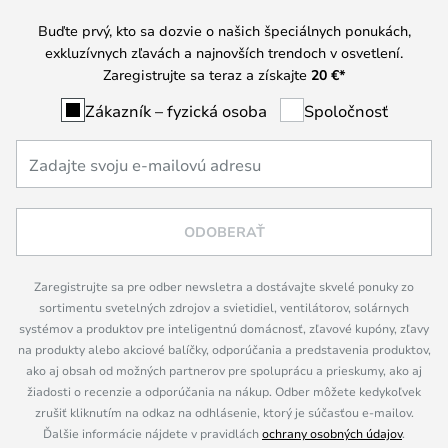
Buďte prvý, kto sa dozvie o našich špeciálnych ponukách,
exkluzívnych zľavách a najnovších trendoch v osvetlení.
Zaregistrujte sa teraz a získajte
20 €
*
Zákazník – fyzická osoba
Spoločnosť
ODOBERAŤ
Zaregistrujte sa pre odber newsletra a dostávajte skvelé ponuky zo
sortimentu svetelných zdrojov a svietidiel, ventilátorov, solárnych
systémov a produktov pre inteligentnú domácnosť, zľavové kupóny, zľavy
na produkty alebo akciové balíčky, odporúčania a predstavenia produktov,
ako aj obsah od možných partnerov pre spoluprácu a prieskumy, ako aj
žiadosti o recenzie a odporúčania na nákup. Odber môžete kedykoľvek
zrušiť kliknutím na odkaz na odhlásenie, ktorý je súčasťou e-mailov.
Ďalšie informácie nájdete v pravidlách
ochrany osobných údajov
.