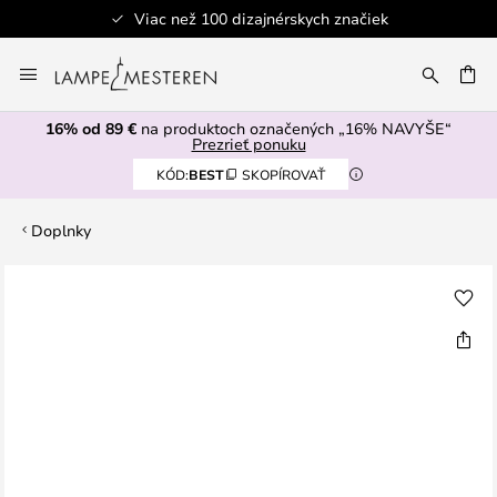
Viac než 100 dizajnérskych značiek
Skip
to
AŤ
Content
16% od 89 €
na produktoch označených „16% NAVYŠE“
Prezrieť ponuku
KÓD:
BEST
SKOPÍROVAŤ
Doplnky
Preskočiť
na
koniec
galérie
obrázkov