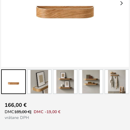
Preskočiť
166,00 €
na
DMC -19,00 €
DMC
185,00 €
začiatok
vrátane DPH
galérie
obrázkov