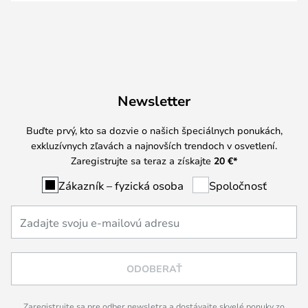
Newsletter
Buďte prvý, kto sa dozvie o našich špeciálnych ponukách,
exkluzívnych zľavách a najnovších trendoch v osvetlení.
Zaregistrujte sa teraz a získajte
20 €
*
Zákazník – fyzická osoba
Spoločnosť
ODOBERAŤ
Zaregistrujte sa pre odber newsletra a dostávajte skvelé ponuky zo