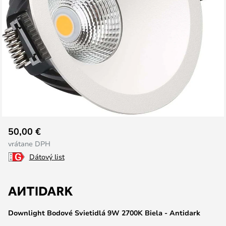
Preskočiť
50,00 €
na
vrátane DPH
začiatok
Dátový list
galérie
obrázkov
Downlight Bodové Svietidlá 9W 2700K Biela - Antidark