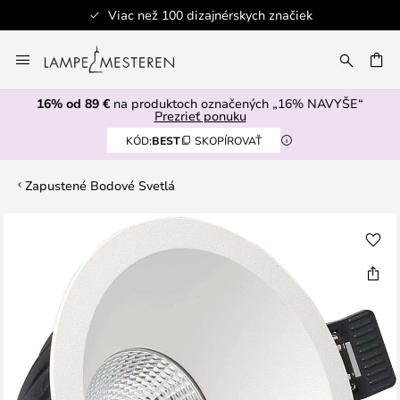
Viac než 100 dizajnérskych značiek
Skip
to
AŤ
Content
16% od 89 €
na produktoch označených „16% NAVYŠE“
Prezrieť ponuku
KÓD:
BEST
SKOPÍROVAŤ
Zapustené Bodové Svetlá
Preskočiť
na
koniec
galérie
obrázkov