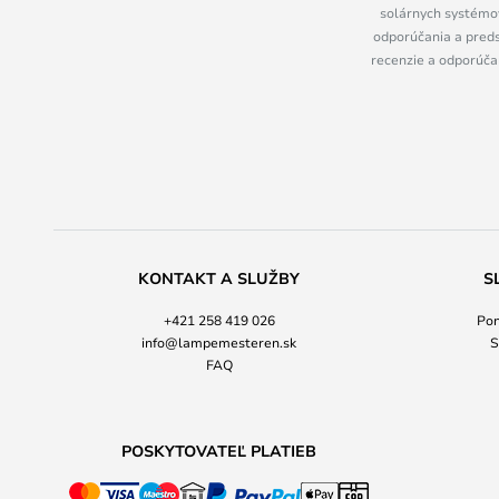
solárnych systémov
odporúčania a preds
recenzie a odporúčan
KONTAKT A SLUŽBY
S
+421 258 419 026
Pon
info@lampemesteren.sk
S
FAQ
POSKYTOVATEĽ PLATIEB