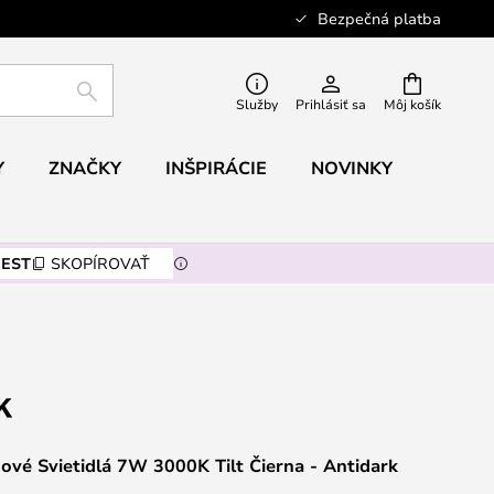
Bezpečná platba
HĽADAŤ
Služby
Prihlásiť sa
Môj košík
Y
ZNAČKY
INŠPIRÁCIE
NOVINKY
EST
SKOPÍROVAŤ
vé Svietidlá 7W 3000K Tilt Čierna - Antidark