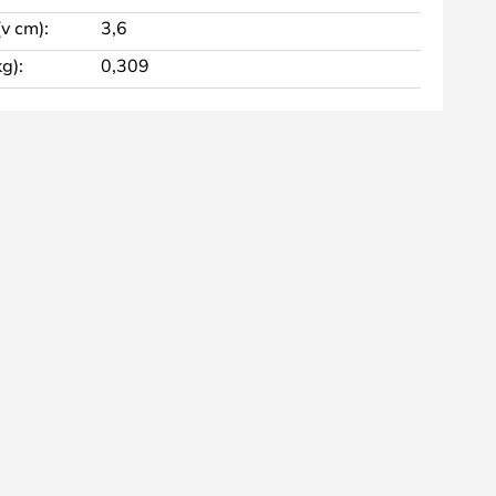
v cm):
3,6
g):
0,309