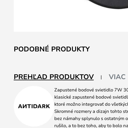
Preskočiť
na
PODOBNÉ PRODUKTY
začiatok
galérie
obrázkov
PREHĽAD PRODUKTOV
VIAC
Zapustené bodové svietidlo 7W 30
klasické zapustené bodové svieti
ktoré možno integrovať do všetkých 
Skromné rozmery a dizajn tohto st
bez námahy splynulo s ostatným ok
rušilo, a to bez toho, aby to bolo 