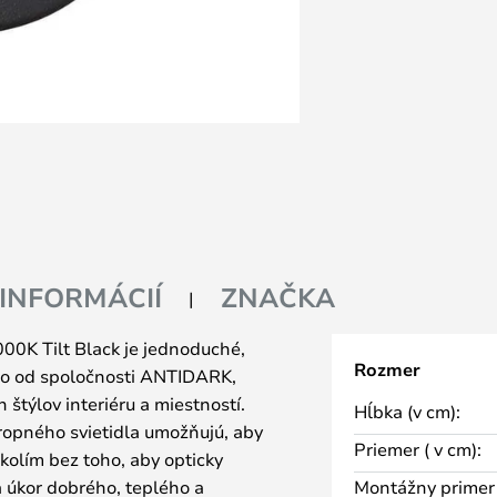
 INFORMÁCIÍ
ZNAČKA
00K Tilt Black je jednoduché,
Rozmer
dlo od spoločnosti ANTIDARK,
štýlov interiéru a miestností.
Hĺbka (v cm):
ropného svietidla umožňujú, aby
Priemer ( v cm):
olím bez toho, aby opticky
na úkor dobrého, teplého a
Montážny primer 