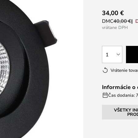
34,00 €
DMC
40,00 €
vrátane DPH
1
Vrátenie tova
Informácie o
Čas dodania: 7
VŠETKY I
PRO