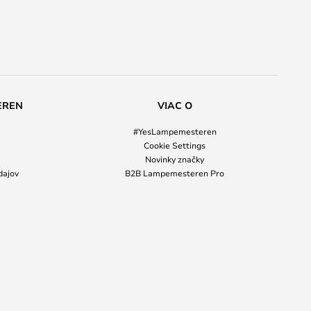
EREN
VIAC O
#YesLampemesteren
Cookie Settings
Novinky značky
dajov
B2B Lampemesteren Pro