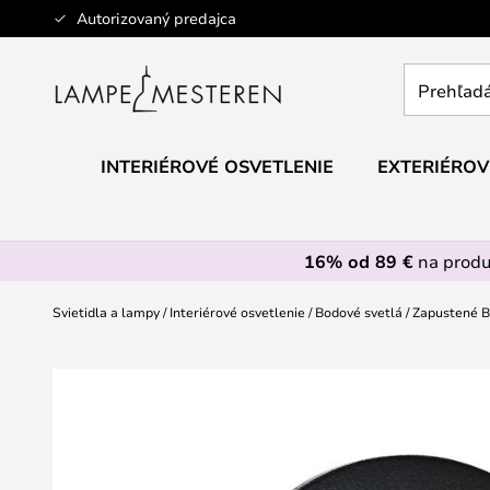
Skip
Autorizovaný predajca
to
Content
Prehľadáv
obchod
tu...
INTERIÉROVÉ OSVETLENIE
EXTERIÉROV
16% od 89 €
na prod
Svietidla a lampy
Interiérové osvetlenie
Bodové svetlá
Zapustené B
Preskočiť
na
koniec
galérie