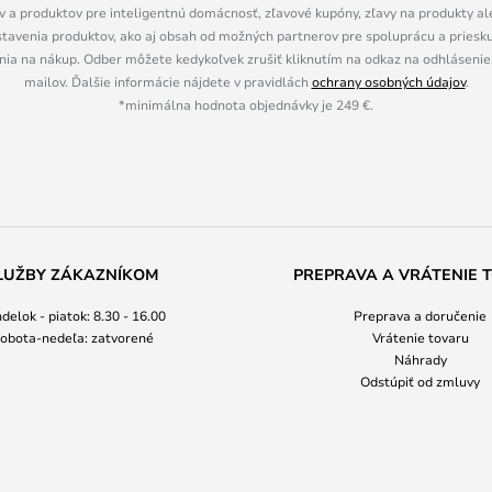
 a produktov pre inteligentnú domácnosť, zľavové kupóny, zľavy na produkty ale
tavenia produktov, ako aj obsah od možných partnerov pre spoluprácu a prieskum
ia na nákup. Odber môžete kedykoľvek zrušiť kliknutím na odkaz na odhlásenie,
mailov. Ďalšie informácie nájdete v pravidlách
ochrany osobných údajov
.
*minimálna hodnota objednávky je 249 €.
LUŽBY ZÁKAZNÍKOM
PREPRAVA A VRÁTENIE 
delok - piatok: 8.30 - 16.00
Preprava a doručenie
obota-nedeľa: zatvorené
Vrátenie tovaru
Náhrady
Odstúpiť od zmluvy