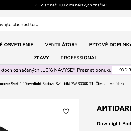
Viac než 100 dizajnérskych značiek
ajte
É OSVETLENIE
VENTILÁTORY
BYTOVÉ DOPLNK
ZĽAVY
PROFESSIONAL
uktoch označených „16% NAVYŠE“
Prezrieť ponuku
KÓD:
B
odové Svetlá
Downlight Bodové Svietidlá 7W 3000K Tilt Čierna - Antidark
Downlight Bodo