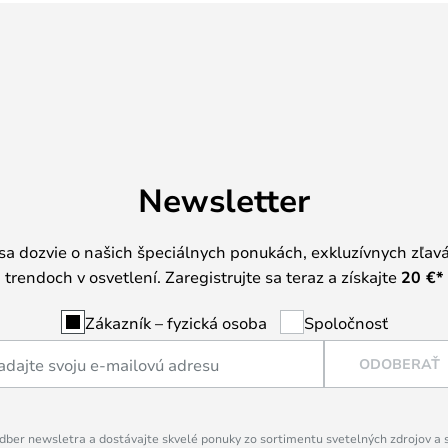
Newsletter
 sa dozvie o našich špeciálnych ponukách, exkluzívnych zľav
trendoch v osvetlení. Zaregistrujte sa teraz a získajte
20 €
*
Zákazník – fyzická osoba
Spoločnosť
ODOBERAŤ
dber newsletra a dostávajte skvelé ponuky zo sortimentu svetelných zdrojov a sv