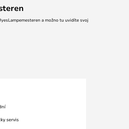
steren
e #yesLampemesteren a možno tu uvidíte svoj
dní
ky servis