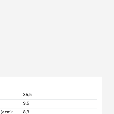
35,5
9,5
(v cm):
8,3